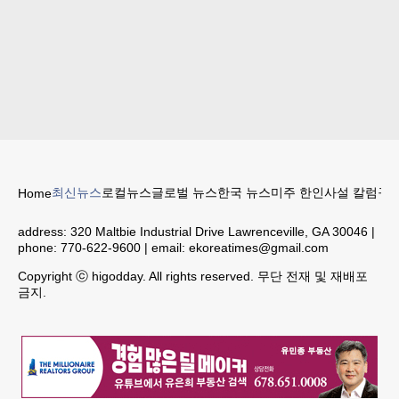
최신뉴스
로컬뉴스
글로벌 뉴스
한국 뉴스
미주 한인
사설 칼럼
구인
Home
address:
320 Maltbie Industrial Drive Lawrenceville, GA 30046
|
phone:
770-622-9600
| email:
ekoreatimes@gmail.com
Copyright ⓒ higodday. All rights reserved. 무단 전재 및 재배포
금지.