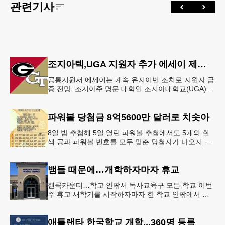
관련기사
조지아텍,UGA 지원자 추가 에세이 제출 폐지
공통지원서 에세이는 계속 유지이번 조치로 지원자 급
증 전망 조지아주 명문 대학인 조지아대학교(UGA)와
조지아텍(GT)에 지원하는 고등학교 12학년 학생들의
입시 부담이 한층 줄
파워볼 당첨금 8억5600만 달러로 치솟아
8일 밤 추첨해 5일 열린 파워볼 추첨에서도 5개의 흰
색 공과 파워볼 번호를 모두 맞춘 당첨자가 나오지 않
으면서 행운의 주인공은 다음 기회로 미뤄지게 됐다.
이에 따라 이번 주 토요
뱀들 때문에…개학하자마자 휴교
핸콕카운티…학교 안팎서 독사교육구 모든 학교 이번
주 휴교 새학기를 시작하자마자 한 학교 안팎에서 잇
따라 뱀들이 출몰해 교육구 모든 학교가 휴교에 들어
가는 일이 벌어졌다.6일 WS
애틀랜타 한국학교 개학...360명 등록