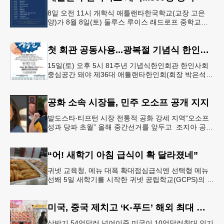
8일 오전 11시 개학식 애틀랜타한국학교(교장 고은
양)가 8월 8일(토) 둘루스 루이스 래드로프 중학교에
서 26-27학년도 새 학기를 시작한다. 개학식은 당일
오전 11시 학교 카
첫 회관 공동사용...광복절 기념식 한인회관서
15일(토) 오후 5시 81주년 기념식한인회관 한인사회
중심공간 돼야 제36대 애틀랜타한인회(회장 박은석·
이사장 강신범)는 제81주년 광복절 기념식을 오는 15
일(토) 오후 5시
공화 소속 시장들, 민주 오소프 공개 지지
발도스타∙티프턴 시장 전통적 공화 강세 지역“오소프
성과 당파 초월” 올해 중간선거를 앞두고 조지아 공화
당 소속 두 명의 시장이 민주당 존 오스프 연방상원의
원 지지를 선언했다.
“어! 새학기 아침 급식이 확 달라졌네”
귀넷 교육청, 메뉴 대폭 확대점심급식엔 선택형 메뉴
선봬 5일 새학기를 시작한 귀넷 공립학교(GCPS)의 급
식 메뉴가 한층 다양해졌다.GCPS 학교영양프로그램
에 따르면 특히 아침
미국, 중국 제치고 ‘K-푸드’ 해외 최대 시장 부상
상반기 54억달러 넘어이중 미국이 10억달러최대 인기