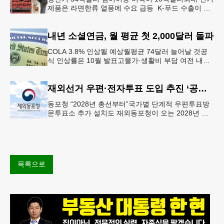
제품은 라면한류 열풍에 수요 급등 K-푸드 수출이 라
면, 과자, 음료 등 제품 인기에 힘입어 올해 상반기에
도 역대 최고를 기록
내년 소셜연금, 월 평균 첫 2,000달러 돌파
COLA 3.8% 인상될 예상월평균 74달러 늘어날 것공
식 인상률은 10월 발표고물가·생활비 부담 여전 내년
소셜 시큐리티(사회보장연금) 생활비 조정(COLA)이
3.8%에 이를
재외선거 우편·전자투표 도입 추진 ‘공식화’
동포청 “2028년 총선부터”국가별 단계적 우편투표방
문투표소 추가 설치도 재외동포청이 오는 2028년 재
외선거부터 우편투표와 전자투표 도입해 재외국민의
참정권 행사를 확대 보장하는
목록으로