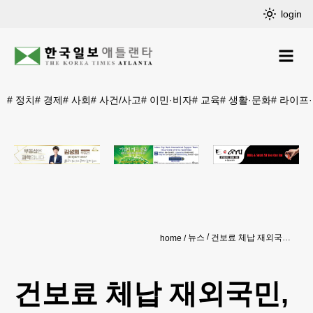
login
#
정치
#
경제
#
사회
#
사건/사고
#
이민·비자
#
교육
#
생활·문화
#
라이프
뉴스
건보료 체납 재외국민, 의료비 ‘본인 부담’
home
건보료 체납 재외국민,