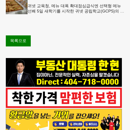
귀넷 교육청, 메뉴 대폭 확대점심급식엔 선택형 메뉴
선봬 5일 새학기를 시작한 귀넷 공립학교(GCPS)의 급
식 메뉴가 한층 다양해졌다.GCPS 학교영양프로그램
에 따르면 특히 아침
목록으로