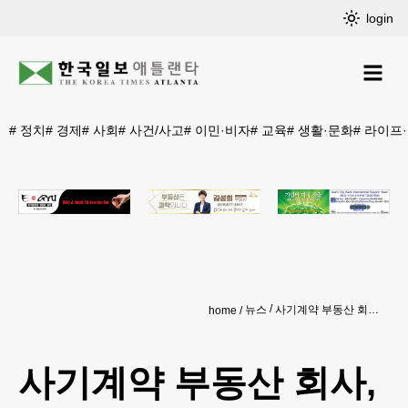
login
#
정치
#
경제
#
사회
#
사건/사고
#
이민·비자
#
교육
#
생활·문화
#
라이프
뉴스
사기계약 부동산 회사, 거액 배상에 영업금지
home
사기계약 부동산 회사,