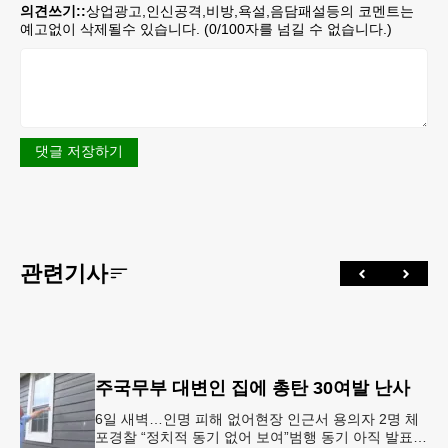
의견쓰기::
상업광고,인신공격,비방,욕설,음담패설등의 코멘트는
예고없이 삭제될수 있습니다. (
0
/100자를 넘길 수 없습니다.)
댓글 저장하기
관련기사
주국무부 대변인 집에 총탄 30여발 난사
6일 새벽…인명 피해 없어현장 인근서 용의자 2명 체
포경찰 “정치적 동기 없어 보여”범행 동기 아직 발표