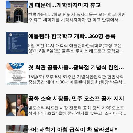
뱀 때문에…개학하자마자 휴교
핸콕카운티…학교 안팎서 독사교육구 모든 학교 이번
주 휴교 새학기를 시작하자마자 한 학교 안팎에서 잇
따라 뱀들이 출몰해 교육구 모든 학교가 휴교에 들어
가는 일이 벌어졌다.6일 WS
애틀랜타 한국학교 개학...360명 등록
8일 오전 11시 개학식 애틀랜타한국학교(교장 고은
양)가 8월 8일(토) 둘루스 루이스 래드로프 중학교에
서 26-27학년도 새 학기를 시작한다. 개학식은 당일
오전 11시 학교 카
첫 회관 공동사용...광복절 기념식 한인회관서
15일(토) 오후 5시 81주년 기념식한인회관 한인사회
중심공간 돼야 제36대 애틀랜타한인회(회장 박은석·
이사장 강신범)는 제81주년 광복절 기념식을 오는 15
일(토) 오후 5시
공화 소속 시장들, 민주 오소프 공개 지지
발도스타∙티프턴 시장 전통적 공화 강세 지역“오소프
성과 당파 초월” 올해 중간선거를 앞두고 조지아 공화
당 소속 두 명의 시장이 민주당 존 오스프 연방상원의
원 지지를 선언했다.
“어! 새학기 아침 급식이 확 달라졌네”