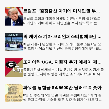
안 돼 조지아 국무장관 대변인이자 공보국장 자택에
최소 30발의 총격이
트럼프, '원정출산 아기에 미시민권 부여 금지' 행정명령 서명
도널드 트럼프 대통령이 6일 이른바 '원정 출산'으로
태어난 아기에게 미국 시민권을 주지 않도록 하는 행
정명령에 서명했다.트럼프 대통령은 이날 백악관에서
서명식을 열고 이같은 내용
릭 케이스 기아 코리안페스티벌에 5만 달러 후원
최근 새롭게 단장한 릭 케이스 기아 둘루스는 6일 오
후 코리안 페스티벌 강신범 준비위원장에게 5만 달러
를 현금으로 후원했다. 릭 케이스 기아 관계자는 딜러
샵에 언제든 한인들의 방문
조지아텍⋅UGA, 지원자 추가 에세이 제출 폐지
공통지원서 에세이는 계속 유지이번 조치로 지원자 급
증 전망 조지아주 명문 대학인 조지아대학교(UGA)와
조지아텍(GT)에 지원하는 고등학교 12학년 학생들의
입시 부담이 한층 줄
파워볼 당첨금 8억5600만 달러로 치솟아
8일 밤 추첨해 5일 열린 파워볼 추첨에서도 5개의 흰
색 공과 파워볼 번호를 모두 맞춘 당첨자가 나오지 않
으면서 행운의 주인공은 다음 기회로 미뤄지게 됐다.
이에 따라 이번 주 토요