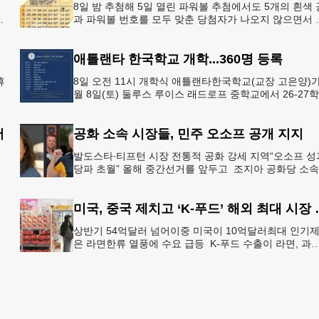
8일 밤 추첨해 5일 열린 파워볼 추첨에서도 5개의 흰색 
아
과 파워볼 번호를 모두 맞춘 당첨자가 나오지 않으면서 
운의 주인공은 다음 기회로 미뤄지게 됐다.이에 따라 이
주 토요
애틀랜타 한국학교 개학...360명 등록
휴
8일 오전 11시 개학식 애틀랜타한국학교(교장 고은양)가
월 8일(토) 둘루스 루이스 래드로프 중학교에서 26-27
어
도 새 학기를 시작한다. 개학식은 당일 오전 11시 학교 
서
공화 소속 시장들, 민주 오소프 공개 지지
심
발도스타∙티프턴 시장 전통적 공화 강세 지역“오소프 성
강
당파 초월” 올해 중간선거를 앞두고 조지아 공화당 소속
두 명의 시장이 민주당 존 오스프 연방상원의원 지지를 
언했다.
미국, 중국 제치
상반기 54억달러 넘어이중 미국이 10억달러최대 인기
은 라면한류 열풍에 수요 급등 K-푸드 수출이 라면, 과자
음료 등 제품 인기에 힘입어 올해 상반기에도 역대 최고
기록