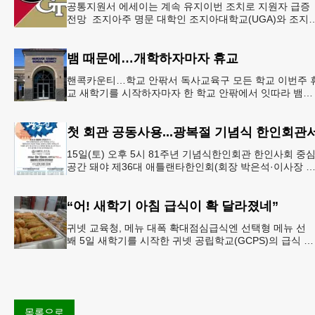
공통지원서 에세이는 계속 유지이번 조치로 지원자 급증
전망 조지아주 명문 대학인 조지아대학교(UGA)와 조지
텍(GT)에 지원하는 고등학교 12학년 학생들의 입시 부담
이 한층 줄
뱀 때문에…개학하자마자 휴교
핸콕카운티…학교 안팎서 독사교육구 모든 학교 이번주 
교 새학기를 시작하자마자 한 학교 안팎에서 잇따라 뱀들
이 출몰해 교육구 모든 학교가 휴교에 들어가는 일이 벌
졌다.6일 WS
첫 회관 공동사용...광복절 기념식 한인회관
15일(토) 오후 5시 81주년 기념식한인회관 한인사회 중
공간 돼야 제36대 애틀랜타한인회(회장 박은석·이사장 
신범)는 제81주년 광복절 기념식을 오는 15일(토) 오후 5
시
“어! 새학기 아침 급식이 확 달라졌네”
귀넷 교육청, 메뉴 대폭 확대점심급식엔 선택형 메뉴 선
봬 5일 새학기를 시작한 귀넷 공립학교(GCPS)의 급식 메
뉴가 한층 다양해졌다.GCPS 학교영양프로그램에 따르면
특히 아침
목록으로