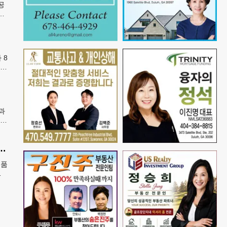
공
행
번
 8
학년
카
과
선
고 ‘K-푸드’ 해외 최대 시장 부상
제품
,
를