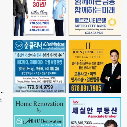
 기아 코리안페스티벌에 5만 달러 후원
코
으
 한