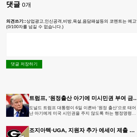
댓글
0
개
의견쓰기::
상업광고,인신공격,비방,욕설,음담패설등의 코멘트는 예고
(
0
/100자를 넘길 수 없습니다.)
댓글 저장하기
트럼프, '원정출산 아기에 미시민권 부여 금
도널드 트럼프 대통령이 6일 이른바 '원정 출산'으로 태어
난 아기에게 미국 시민권을 주지 않도록 하는 행정명령에
서명했다.트럼프 대통령은 이날 백악관에서 서명식을 열
이같은 내용
조지아텍⋅UGA, 지원자 추가 에세이 제출 폐지