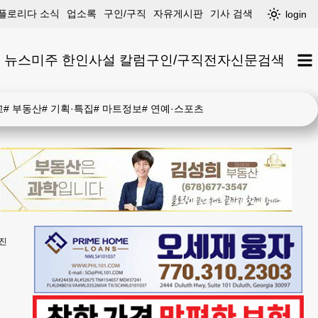
플로리다 소식
업소록
구인/구직
자유게시판
기사 검색
login
 뉴스
미주 한인
사설 칼럼
구인/구직
전자신문
검색
고
#
부동산
#
기획·특집
#
마트정보
#
연예·스포츠
진