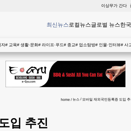
이상무가 간다
최신뉴스
로컬뉴스
글로벌 뉴스
한국
비자
#
교육
#
생활·문화
#
라이프·푸드
#
종교
#
업소탐방
#
인물·인터뷰
#
사
뉴스
모바일 재외국민등록증 도입 추
home
도입 추진