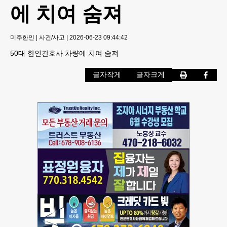
에 치여 숨져
미주한인
|
사건/사고
|
2026-06-23 09:44:42
50대 한인간호사 차량에 치여 숨져
글자작게
글자크게