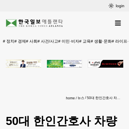
login
#
정치
#
경제
#
사회
#
사건/사고
#
이민·비자
#
교육
#
생활·문화
#
라이프
뉴스
50대 한인간호사 차량에 치여 숨져
home
50대 한인간호사 차량