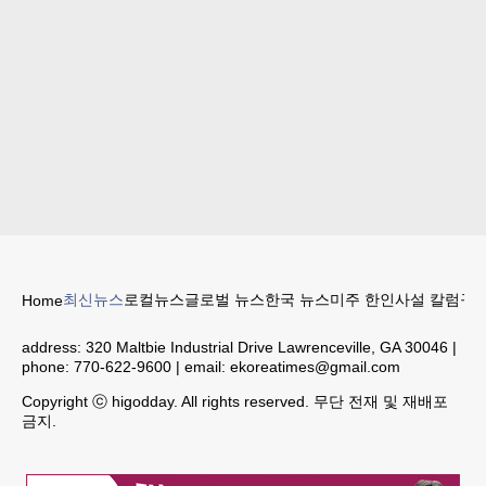
최신뉴스
로컬뉴스
글로벌 뉴스
한국 뉴스
미주 한인
사설 칼럼
구인
Home
address:
320 Maltbie Industrial Drive Lawrenceville, GA 30046
|
phone:
770-622-9600
| email:
ekoreatimes@gmail.com
Copyright ⓒ higodday. All rights reserved. 무단 전재 및 재배포
금지.