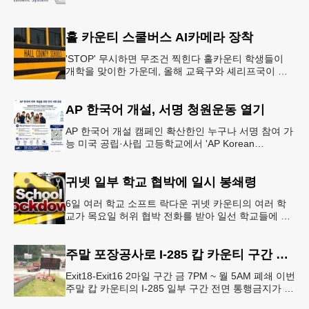
홀 카운티 스쿨버스 AI카메라 장착
'STOP' 무시하면 무조건 찍힌다 홀카운티 학생들이
개학을 맞이한 가운데, 올해 교육구와 셰리프국이 학
생들의 안전을 위협하는 스쿨버스 추월 차량을 상대로
강력한 단속에 나선다.홀
AP 한국어 개설, 서명 청원운동 열기
AP 한국어 개설 캠페인 확산한인 누구나 서명 참여 가
능 미국 공립·사립 고등학교에서 'AP Korean
Language and Culture(한국어 및 한국문화 AP 과목)'
개
귀넷 일부 학교 협박에 일시 봉쇄령
6일 여러 학교 소프트 락다운 귀넷 카운티의 여러 학
교가 목요일 허위 협박 전화를 받아 일선 학교들에 일
시적인 봉쇄령이 내려졌다고 교육구 측이 밝혔다.학부
모들에게 발송된 서한에서
주말 포장공사로 I-285 캅 카운티 구간 통행금지
Exit18-Exit16 2마일 구간 금 7PM ~ 월 5AM 폐쇄 이번
주말 캅 카운티의 I-285 일부 구간 전면 통행금지가 시
행된다. 18번 출구인 페이스 페리 로드에서 16