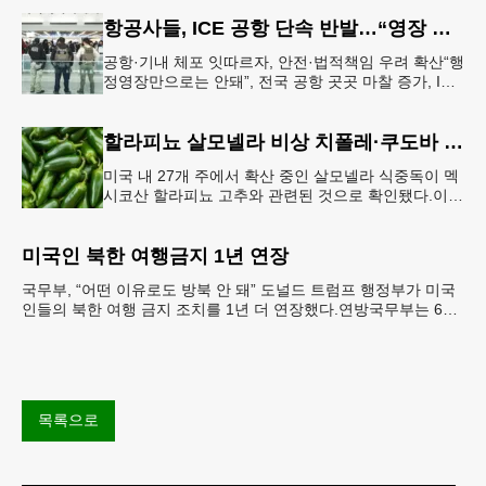
항공사들, ICE 공항 단속 반발…“영장 없인 협조 불가”
공항·기내 체포 잇따르자, 안전·법적책임 우려 확산“행
정영장만으로는 안돼”, 전국 공항 곳곳 마찰 증가, ICE
는 공항 단속 확대 방침 연방 이민세관단속국 요원들
이 뉴욕 JKF 케
할라피뇨 살모넬라 비상 치폴레·쿠도바 긴급 회수
미국 내 27개 주에서 확산 중인 살모넬라 식중독이 멕
시코산 할라피뇨 고추와 관련된 것으로 확인됐다.이에
따라 멕시코 음식 체인인 치폴레와 쿠도바가 해당 식
재료를 전면 회수했다.연
미국인 북한 여행금지 1년 연장
국무부, “어떤 이유로도 방북 안 돼” 도널드 트럼프 행정부가 미국
인들의 북한 여행 금지 조치를 1년 더 연장했다.연방국무부는 6일
“북한 내 체포와 구금 위험으로부터 미국민의 안
목록으로