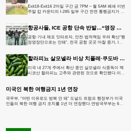
Exit18-Exit16 2마일 구간 금 7PM ~ 월 5AM 폐쇄 이번
주말 캅 카운티의 I-285 일부 구간 전면 통행금지가 시
행된다. 18번 출구인 페이스 페리 로드에서 16
항공사들, ICE 공항 단속 반발…“영장 없인 협조 불가”
공항·기내 체포 잇따르자, 안전·법적책임 우려 확산“행
정영장만으로는 안돼”, 전국 공항 곳곳 마찰 증가, ICE
는 공항 단속 확대 방침 연방 이민세관단속국 요원들
이 뉴욕 JKF 케
할라피뇨 살모넬라 비상 치폴레·쿠도바 긴급 회수
미국 내 27개 주에서 확산 중인 살모넬라 식중독이 멕
시코산 할라피뇨 고추와 관련된 것으로 확인됐다.이에
따라 멕시코 음식 체인인 치폴레와 쿠도바가 해당 식
재료를 전면 회수했다.연
미국인 북한 여행금지 1년 연장
국무부, “어떤 이유로도 방북 안 돼” 도널드 트럼프 행정부가 미국
인들의 북한 여행 금지 조치를 1년 더 연장했다.연방국무부는 6일
“북한 내 체포와 구금 위험으로부터 미국민의 안