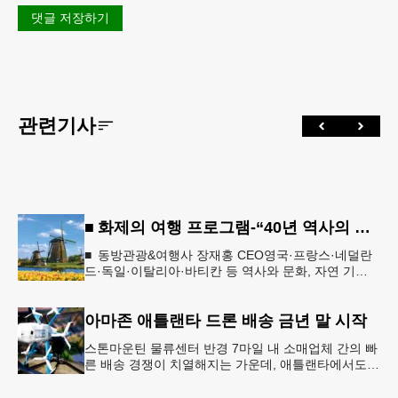
댓글 저장하기
관련기사
■ 화제의 여행 프로그램-“40년 역사의 신뢰… 서유럽 8개국 13일 대장정”
■ 동방관광&여행사 장재홍 CEO영국·프랑스·네덜란
드·독일·이탈리아·바티칸 등 역사와 문화, 자연 기
행…‘감동과 치유의 대장정’ 10월 6일 출발, 호텔·버스
·식사 일정‘
아마존 애틀랜타 드론 배송 금년 말 시작
스톤마운틴 물류센터 반경 7마일 내 소매업체 간의 빠
른 배송 경쟁이 치열해지는 가운데, 애틀랜타에서도
조만간 아마존의 택배가 하늘을 날아 배송될 예정이
다.아마존은 올해 말 조지아주