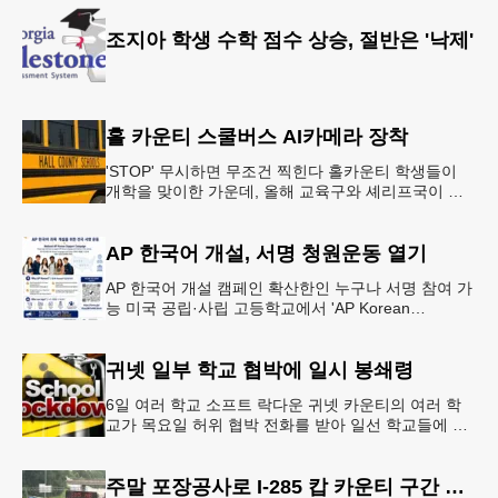
조지아 학생 수학 점수 상승, 절반은 '낙제'
홀 카운티 스쿨버스 AI카메라 장착
'STOP' 무시하면 무조건 찍힌다 홀카운티 학생들이
개학을 맞이한 가운데, 올해 교육구와 셰리프국이 학
생들의 안전을 위협하는 스쿨버스 추월 차량을 상대로
강력한 단속에 나선다.홀
AP 한국어 개설, 서명 청원운동 열기
AP 한국어 개설 캠페인 확산한인 누구나 서명 참여 가
능 미국 공립·사립 고등학교에서 'AP Korean
Language and Culture(한국어 및 한국문화 AP 과목)'
개
귀넷 일부 학교 협박에 일시 봉쇄령
6일 여러 학교 소프트 락다운 귀넷 카운티의 여러 학
교가 목요일 허위 협박 전화를 받아 일선 학교들에 일
시적인 봉쇄령이 내려졌다고 교육구 측이 밝혔다.학부
모들에게 발송된 서한에서
주말 포장공사로 I-285 캅 카운티 구간 통행금지