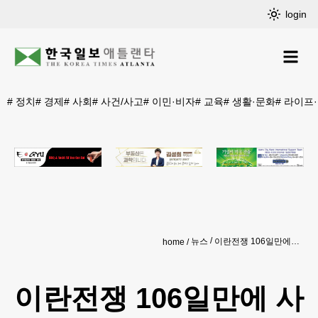
login
#
정치
#
경제
#
사회
#
사건/사고
#
이민·비자
#
교육
#
생활·문화
#
라이프
뉴스
이란전쟁 106일만에 사실상 종료…미·이란 “협상타결, 19일 서명”
home
이란전쟁 106일만에 사