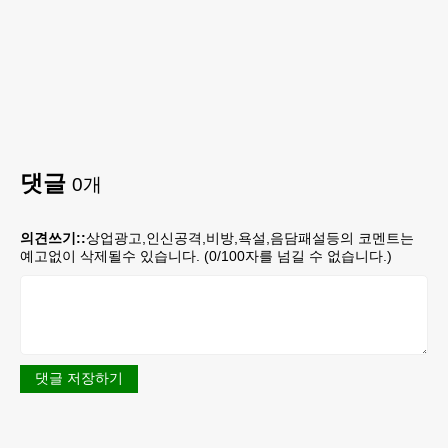
댓글
0
개
의견쓰기::
상업광고,인신공격,비방,욕설,음담패설등의 코멘트는
예고없이 삭제될수 있습니다. (
0
/100자를 넘길 수 없습니다.)
댓글 저장하기