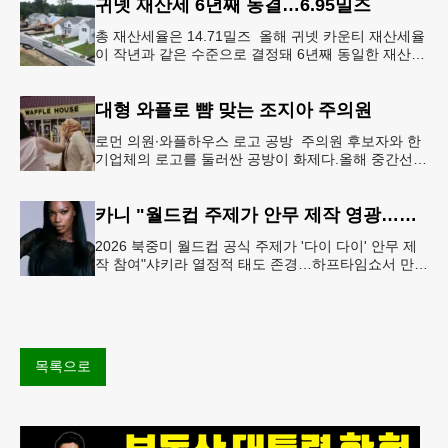
귀넷 재산세 6년째 동결…6.95밀즈
총 재산세율은 14.71밀즈 올해 귀넷 카운티 재산세율
이 작년과 같은 수준으로 결정돼 6년째 동일한 재산세
율을 유지하게 됐다.귀넷 커미셔너 위원회는 4일 저녁
열린 정례 회의에서
대형 와플로 뺨 맞는 조지아 주의원
로먼 의원∙와플하우스 로고 공방 주의원 후보자와 한
기업체의 로고를 둘러싼 공방이 화제다.올해 중간선거
에서 민주당 주상원 후보(7지구)로 나서는 루와 로먼
(둘루스) 주하원의원은
카니 "월드컵 주제가 안무 제작 영광…춤은 국경 없는 언어"
2026 북중미 월드컵 공식 주제가 '다이 다이' 안무 제
작 참여"샤키라 열정적 태도 존경…하프타임쇼서 만난
BTS, 특별한 기억""글로벌-한국 엔터테인먼트 산업 잇
는 가교 역할
목록으로