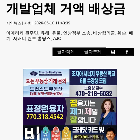
개발업체 거액 배상금
지역뉴스
|
사회
|
2026-06-10 11:43:39
아메리카 원주민, 유해, 유물, 연방정부 소송, 배상합의금, 훼손, 폐
기. 서배냐 랜드 홀딩스, AJC
글자작게
글자크게