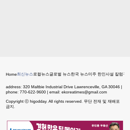
최신뉴스
로컬뉴스
글로벌 뉴스
한국 뉴스
미주 한인
사설 칼럼
구인
Home
address:
320 Maltbie Industrial Drive Lawrenceville, GA 30046
|
phone:
770-622-9600
| email:
ekoreatimes@gmail.com
Copyright ⓒ higodday. All rights reserved. 무단 전재 및 재배포
금지.