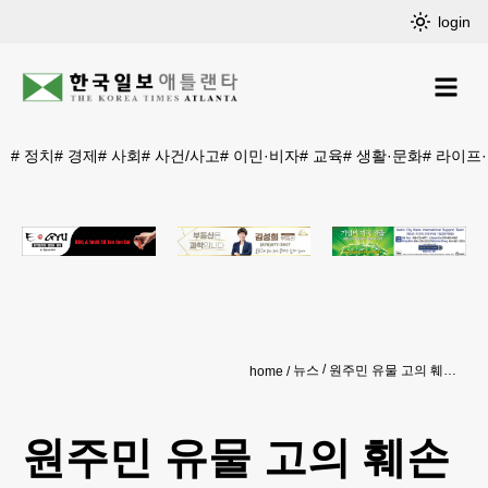
login
#
정치
#
경제
#
사회
#
사건/사고
#
이민·비자
#
교육
#
생활·문화
#
라이프
뉴스
원주민 유물 고의 훼손 개발업체 거액 배상금
home
원주민 유물 고의 훼손