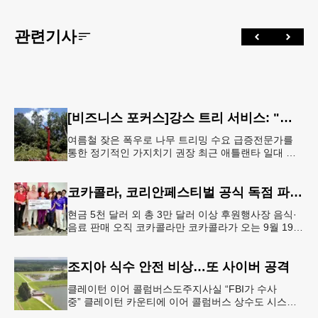
관련기사
[비즈니스 포커스]강스 트리 서비스: "강풍에 부러질라"… 여름철 주택가 수목 관리 '비상'
여름철 잦은 폭우로 나무 트리밍 수요 급증전문가를
통한 정기적인 가지치기 권장 최근 애틀랜타 일대 주
택가에서 여름철 수목 관리에 대한 경각심이 높아지면
서, 전문적인 트리밍(가지치기
코카콜라, 코리안페스티벌 공식 독점 파트너 참여
현금 5천 달러 외 총 3만 달러 이상 후원행사장 음식·
음료 판매 오직 코카콜라만 코카콜라가 오는 9월 19-
20일 귀넷플레이스 몰에서 열리는 2026 코리안 페스
티벌의 공식 독점
조지아 식수 안전 비상…또 사이버 공격
클레이턴 이어 콜럼버스도주지사실 “FBI가 수사
중” 클레이턴 카운티에 이어 콜럼버스 상수도 시스템
도 사이버 공격을 받은 것으로 확인됐다. 이로써 조지