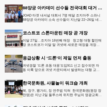
아에서만 최소 2곳의 상수도
88양궁 아카데미 선수들 전국대회 대거 입상
JOAD 타겟 내셔널 대회서 7명 메달 조지아주 스와니
88양궁 아카데미 소속 선수들이 지난달 22~26일 네브
래스카주 링컨에서 열린 2026 주니어 올림픽 양궁 디
벨롭먼트(JOA
코스트코 스톤마운틴 매장 곧 개장
이달 27일…조지아 18번째 매장 창고형 대형 할인매
장 코스트코가 이달 말 귀넷에 새로운 매장을 개장한
다.코스트코는 4일 “스톤마운틴 매장을 8월 27일 정식
개장할 예정”이라
응급상황 시 ‘드론’이 제일 먼저 출동
귀넷경찰 ‘드론 초동 대응’도입911 신고 접수되면 자
동 이륙 앞으로 귀넷 카운티에서 발생하는 대형 교통
사고나 범죄 현장 등 응급 상황 발생 시 드론이 가장
먼저 현장에 출동해 상
한국문화원, 사물놀이 워크숍 개최
북, 장구, 꽹가리, 징 연주법 익혀 한국문화원(원장 장
찬영)은 지난 2일 둘루스에 위치한 주님의 영광교회에
서 사물놀이 워크숍을 개최했다.한국을 대표하는 전통
공연예술인 사물놀이