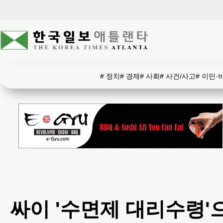
#
정치
#
경제
#
사회
#
사건/사고
#
이민·
싸이 '수면제 대리수령