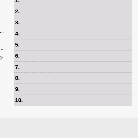
1
.
출
2
.
3
.
 유
4
.
례
5
.
제가 안무 제작 영광…춤은 국경 없는 언어"
6
.
참
특
7
.
역
8
.
9
.
10
.