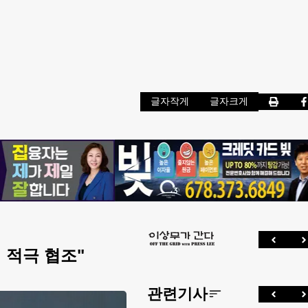
글자작게
글자크게
 적극 협조"
관련기사