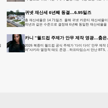
죄 현장 등 응급 상황 발생 시 드론이 가장 먼저 현장에 
동해 상
귀넷 재산세 6년째 동결…6.95밀즈
총 재산세율은 14.71밀즈 올해 귀넷 카운티 재산세율이
작년과 같은 수준으로 결정돼 6년째 동일한 재산세율을
술
지하게 됐다.귀넷 커미셔너 위원회는 4일 저녁 열린 정
회의에서
카니 "월드컵 주
업
2026 북중미 월드컵 공식 주제가 '다이 다이' 안무 제작 
여"샤키라 열정적 태도 존경…하프타임쇼서 만난 BTS, 
하
별한 기억""글로벌-한국 엔터테인먼트 산업 잇는 가교 
할