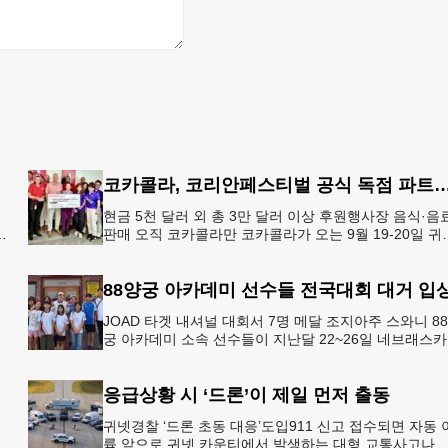
코카콜라, 코리안페스티벌 공식 독점 
현금 5천 달러 외 총 3만 달러 이상 후원행사장 음식·음
판매 오직 코카콜라만 코카콜라가 오는 9월 19-20일 귀
플레이스 몰에서 열리는 2026 코리안 페스티벌의 공식 
점
88양궁 아카데미 선수들 전국대회 대거 입
JOAD 타겟 내셔널 대회서 7명 메달 조지아주 스와니 8
궁 아카데미 소속 선수들이 지난달 22~26일 네브래스
링컨에서 열린 2026 주니어 올림픽 양궁 디벨롭먼트(JO
응급상황 시 ‘드론’이 제일 먼저 출동
귀넷경찰 ‘드론 초동 대응’도입911 신고 접수되면 자동 
륙 앞으로 귀넷 카운티에서 발생하는 대형 교통사고나 