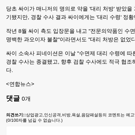
당초 싸이가 매니저의 명의로 약을 '대리 처방' 받았을
기됐지만, 경찰 수사 결과 싸이에게는 '대리 수령' 정황
작년 8월 싸이 측도 입장문을 내고 "전문의약품인 수
명백한 과오이자 불찰"이라면서도 "대리 처방은 없었다
싸이 소속사 피네이션은 이날 "수면제 대리 수령에 따
경찰 수사는 종결됐고, 향후 검찰 수사에도 적극 협조
다.
<연합뉴스>
댓글
0
개
의견쓰기::
상업광고,인신공격,비방,욕설,음담패설등의 코멘트는 예고
(
0
/100자를 넘길 수 없습니다.)