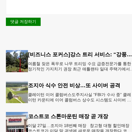
댓글 저장하기
[비즈니스 포커스]강스 트리 서비스: "강풍에 부러질라"… 여름철 주택가 수목 관리 '비상'
여름철 잦은 폭우로 나무 트리밍 수요 급증전문가를 통한
정기적인 가지치기 권장 최근 애틀랜타 일대 주택가에서
여름철 수목 관리에 대한 경각심이 높아지면서, 전문적인
트리밍(가지치기
조지아 식수 안전 비상…또 사이버 공격
클레이턴 이어 콜럼버스도주지사실 “FBI가 수사 중” 클레
이턴 카운티에 이어 콜럼버스 상수도 시스템도 사이버 공
격을 받은 것으로 확인됐다. 이로써 조지아에서만 최소 2
곳의 상수도
코스트코 스톤마운틴 매장 곧 개장
이달 27일…조지아 18번째 매장 창고형 대형 할인매장
코스트코가 이달 말 귀넷에 새로운 매장을 개장한다.코스