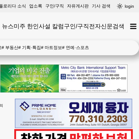
플로리다 소식
업소록
구인/구직
자유게시판
기사 검색
login
 뉴스
미주 한인
사설 칼럼
구인/구직
전자신문
검색
고
#
부동산
#
기획·특집
#
마트정보
#
연예·스포츠
혐의