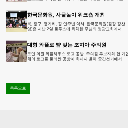
트코는 4일 “스톤마운틴 매장을 8월 27일 정식 개장할 예
정”이라
한국문화원, 사물놀이 워크숍 개최
북, 장구, 꽹가리, 징 연주법 익혀 한국문화원(원장 장찬
영)은 지난 2일 둘루스에 위치한 주님의 영광교회에서 사
물놀이 워크숍을 개최했다.한국을 대표하는 전통 공연예
인 사물놀이
대형 와플로 뺨 맞는 조지아 주의원
로먼 의원∙와플하우스 로고 공방 주의원 후보자와 한 기
체의 로고를 둘러싼 공방이 화제다.올해 중간선거에서 민
주당 주상원 후보(7지구)로 나서는 루와 로먼(둘루스) 주
원의원은
목록으로