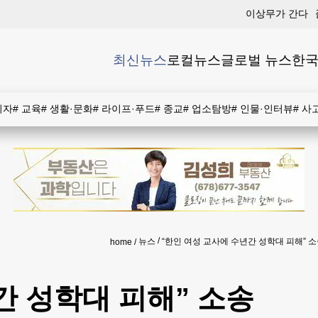
이상무가 간다
최신뉴스
로컬뉴스
글로벌 뉴스
한국
비자
#
교육
#
생활·문화
#
라이프·푸드
#
종교
#
업소탐방
#
인물·인터뷰
#
사
뉴스
“한인 여성 교사에 수년간 성학대 피해” 
home
간 성학대 피해” 소송