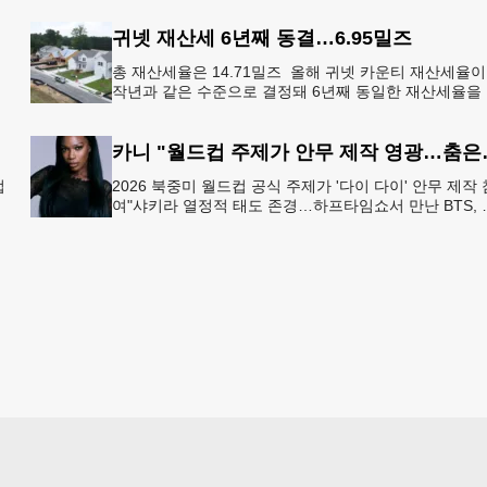
동해 상
귀넷 재산세 6년째 동결…6.95밀즈
총 재산세율은 14.71밀즈 올해 귀넷 카운티 재산세율이
작년과 같은 수준으로 결정돼 6년째 동일한 재산세율을
술
지하게 됐다.귀넷 커미셔너 위원회는 4일 저녁 열린 정
회의에서
카니 "월드컵 주
업
2026 북중미 월드컵 공식 주제가 '다이 다이' 안무 제작 
여"샤키라 열정적 태도 존경…하프타임쇼서 만난 BTS, 
하
별한 기억""글로벌-한국 엔터테인먼트 산업 잇는 가교 
할