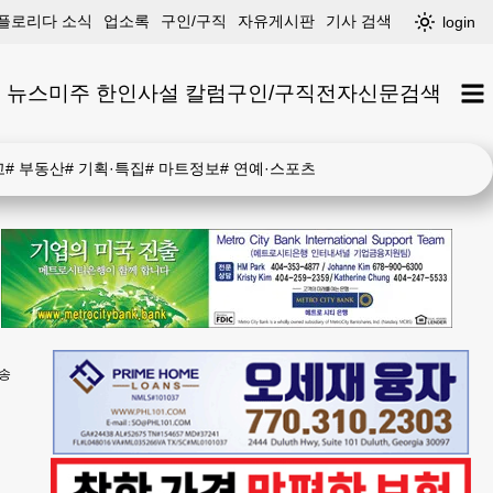
플로리다 소식
업소록
구인/구직
자유게시판
기사 검색
login
 뉴스
미주 한인
사설 칼럼
구인/구직
전자신문
검색
고
#
부동산
#
기획·특집
#
마트정보
#
연예·스포츠
소송