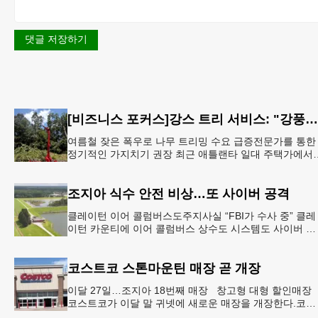
댓글 저장하기
[비즈니스 포커스]강스 트리 서비스: "강풍에 부러질라"… 여름철 주택가 수목 관리 '비상'
여름철 잦은 폭우로 나무 트리밍 수요 급증전문가를 통한
정기적인 가지치기 권장 최근 애틀랜타 일대 주택가에서
여름철 수목 관리에 대한 경각심이 높아지면서, 전문적인
트리밍(가지치기
조지아 식수 안전 비상…또 사이버 공격
클레이턴 이어 콜럼버스도주지사실 “FBI가 수사 중” 클레
이턴 카운티에 이어 콜럼버스 상수도 시스템도 사이버 공
격을 받은 것으로 확인됐다. 이로써 조지아에서만 최소 2
곳의 상수도
코스트코 스톤마운틴 매장 곧 개장
이달 27일…조지아 18번째 매장 창고형 대형 할인매장
코스트코가 이달 말 귀넷에 새로운 매장을 개장한다.코스
트코는 4일 “스톤마운틴 매장을 8월 27일 정식 개장할 예