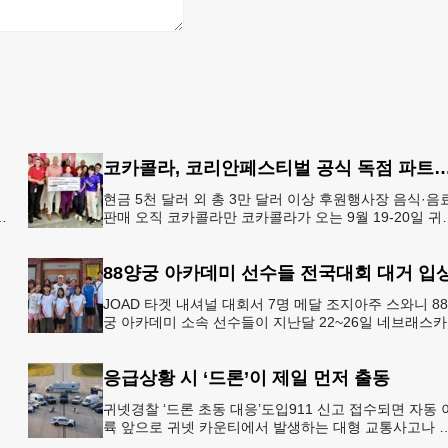
코카콜라, 코리안페스티벌 공식 독점 
현금 5천 달러 외 총 3만 달러 이상 후원행사장 음식·음
판매 오직 코카콜라만 코카콜라가 오는 9월 19-20일 귀
플레이스 몰에서 열리는 2026 코리안 페스티벌의 공식 
점
88양궁 아카데미 선수들 전국대회 대거 입
JOAD 타겟 내셔널 대회서 7명 메달 조지아주 스와니 8
궁 아카데미 소속 선수들이 지난달 22~26일 네브래스
링컨에서 열린 2026 주니어 올림픽 양궁 디벨롭먼트(JO
응급상황 시 ‘드론’이 제일 먼저 출동
귀넷경찰 ‘드론 초동 대응’도입911 신고 접수되면 자동 
륙 앞으로 귀넷 카운티에서 발생하는 대형 교통사고나 
죄 현장 등 응급 상황 발생 시 드론이 가장 먼저 현장에 