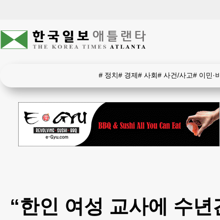
#
정치
#
경제
#
사회
#
사건/사고
#
이민·
“한인 여성 교사에 수년