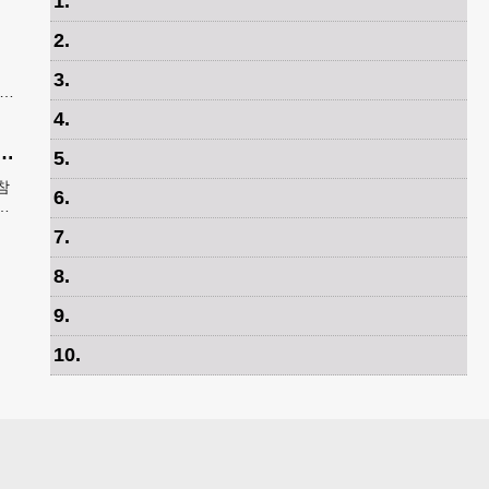
1
.
2
.
3
.
 유
례
4
.
제가 안무 제작 영광…춤은 국경 없는 언어"
5
.
참
6
.
특
역
7
.
8
.
9
.
10
.