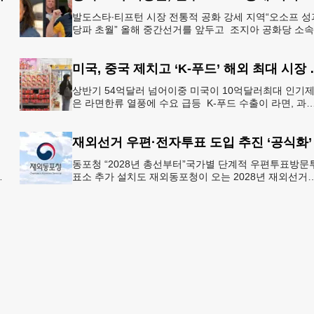
심
발도스타∙티프턴 시장 전통적 공화 강세 지역“오소프 성
강
당파 초월” 올해 중간선거를 앞두고 조지아 공화당 소속
두 명의 시장이 민주당 존 오스프 연방상원의원 지지를 
언했다.
미국, 중국 제치
상반기 54억달러 넘어이중 미국이 10억달러최대 인기
은 라면한류 열풍에 수요 급등 K-푸드 수출이 라면, 과자
음료 등 제품 인기에 힘입어 올해 상반기에도 역대 최고
기록
재외선거 우편·전자투표 도입 추진 ‘공식화’
동포청 “2028년 총선부터”국가별 단계적 우편투표방문
큐
표소 추가 설치도 재외동포청이 오는 2028년 재외선거
터 우편투표와 전자투표 도입해 재외국민의 참정권 행
확대 보장하는