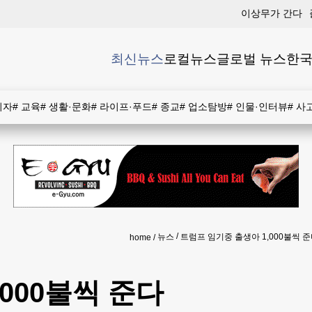
이상무가 간다
최신뉴스
로컬뉴스
글로벌 뉴스
한국
비자
#
교육
#
생활·문화
#
라이프·푸드
#
종교
#
업소탐방
#
인물·인터뷰
#
사
뉴스
트럼프 임기중 출생아 1,000불씩 
home
000불씩 준다