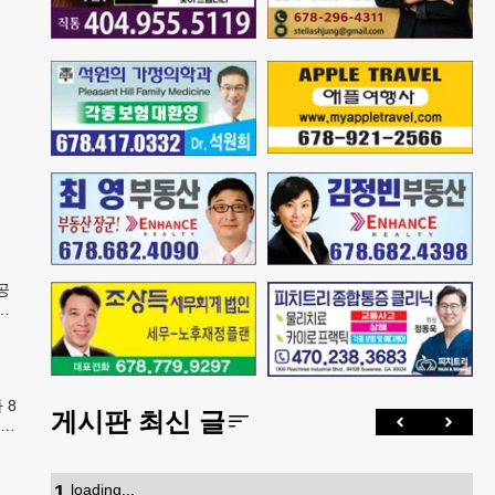
공
행
번
 8
게시판 최신 글
학년
카
1
.
loading...