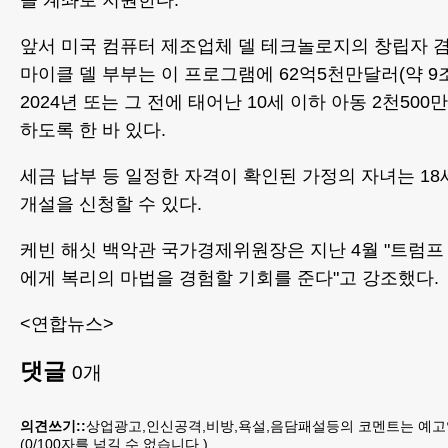
을 계좌로 지원한다.
앞서 미국 컴퓨터 제조업체 델 테크놀로지의 창립자 겸
마이클 델 부부는 이 프로그램에 62억5천만달러(약 9
2024년 또는 그 전에 태어난 10세 이하 아동 2천500
하도록 한 바 있다.
세금 납부 등 일정한 자격이 확인된 가정의 자녀는 18
개설을 신청할 수 있다.
케빈 해싯 백악관 국가경제위원장은 지난 4월 "트럼프
에게 복리의 마법을 경험할 기회를 준다"고 강조했다.
<연합뉴스>
댓글
0
개
의견쓰기::
상업광고,인신공격,비방,욕설,음담패설등의 코멘트는 예고
(
0
/100자를 넘길 수 없습니다.)