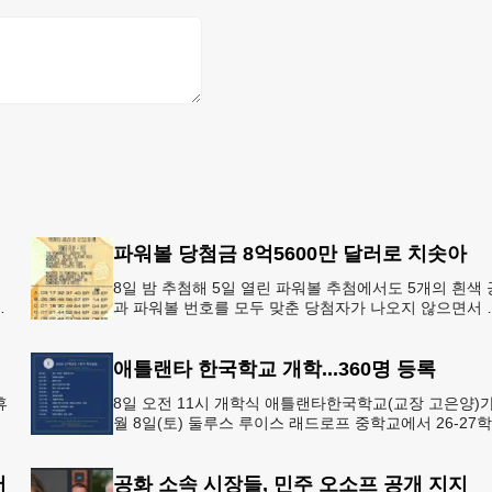
파워볼 당첨금 8억5600만 달러로 치솟아
8일 밤 추첨해 5일 열린 파워볼 추첨에서도 5개의 흰색 
아
과 파워볼 번호를 모두 맞춘 당첨자가 나오지 않으면서 
운의 주인공은 다음 기회로 미뤄지게 됐다.이에 따라 이
주 토요
애틀랜타 한국학교 개학...360명 등록
휴
8일 오전 11시 개학식 애틀랜타한국학교(교장 고은양)가
월 8일(토) 둘루스 루이스 래드로프 중학교에서 26-27
어
도 새 학기를 시작한다. 개학식은 당일 오전 11시 학교 
서
공화 소속 시장들, 민주 오소프 공개 지지