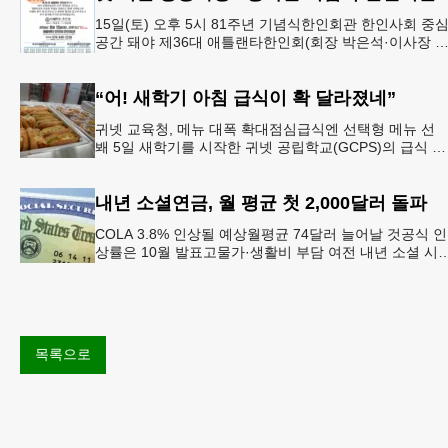
15일(토) 오후 5시 81주년 기념식한인회관 한인사회 중
공간 돼야 제36대 애틀랜타한인회(회장 박은석·이사장 
신범)는 제81주년 광복절 기념식을 오는 15일(토) 오후 5
시
“어! 새학기 아침 급식이 확 달라졌네”
귀넷 교육청, 메뉴 대폭 확대점심급식엔 선택형 메뉴 선
봬 5일 새학기를 시작한 귀넷 공립학교(GCPS)의 급식 메
뉴가 한층 다양해졌다.GCPS 학교영양프로그램에 따르면
특히 아침
내년 소셜연금, 월 평균 첫 2,000달러 돌파
COLA 3.8% 인상될 예상월평균 74달러 늘어날 것공식 인
상률은 10월 발표고물가·생활비 부담 여전 내년 소셜 시
리티(사회보장연금) 생활비 조정(COLA)이 3.8%에 이를
목록으로