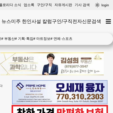
플로리다 소식
업소록
구인/구직
자유게시판
기사 검색
login
 뉴스
미주 한인
사설 칼럼
구인/구직
전자신문
검색
고
#
부동산
#
기획·특집
#
마트정보
#
연예·스포츠
준다