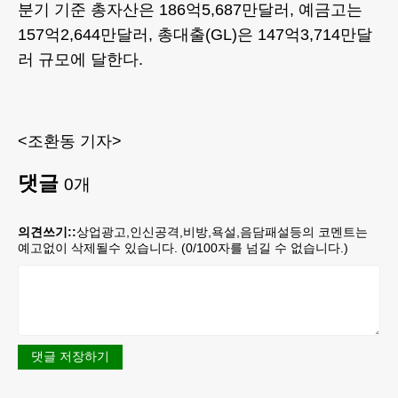
분기 기준 총자산은 186억5,687만달러, 예금고는
157억2,644만달러, 총대출(GL)은 147억3,714만달
러 규모에 달한다.
<조환동 기자>
댓글
0
개
의견쓰기::
상업광고,인신공격,비방,욕설,음담패설등의 코멘트는
예고없이 삭제될수 있습니다. (
0
/100자를 넘길 수 없습니다.)
댓글 저장하기