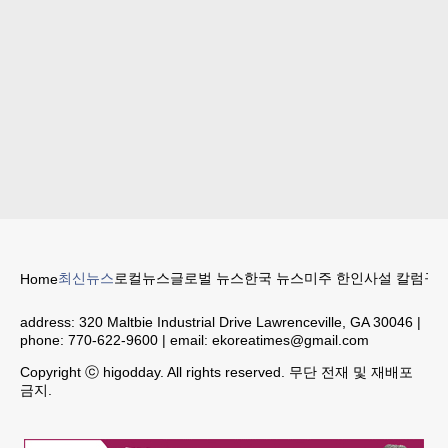
최신뉴스
로컬뉴스
글로벌 뉴스
한국 뉴스
미주 한인
사설 칼럼
구인
Home
address:
320 Maltbie Industrial Drive Lawrenceville, GA 30046
|
phone:
770-622-9600
| email:
ekoreatimes@gmail.com
Copyright ⓒ higodday. All rights reserved. 무단 전재 및 재배포
금지.