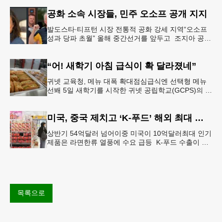
일(토) 오후 5시
공화 소속 시장들, 민주 오소프 공개 지지
발도스타∙티프턴 시장 전통적 공화 강세 지역“오소프
성과 당파 초월” 올해 중간선거를 앞두고 조지아 공화
당 소속 두 명의 시장이 민주당 존 오스프 연방상원의
원 지지를 선언했다.
“어! 새학기 아침 급식이 확 달라졌네”
귀넷 교육청, 메뉴 대폭 확대점심급식엔 선택형 메뉴
선봬 5일 새학기를 시작한 귀넷 공립학교(GCPS)의 급
식 메뉴가 한층 다양해졌다.GCPS 학교영양프로그램
에 따르면 특히 아침
미국, 중국 제치고 ‘K-푸드’ 해외 최대 시장 부상
상반기 54억달러 넘어이중 미국이 10억달러최대 인기
제품은 라면한류 열풍에 수요 급등 K-푸드 수출이 라
면, 과자, 음료 등 제품 인기에 힘입어 올해 상반기에
도 역대 최고를 기록
목록으로