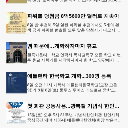
증 전망 조지아주 명문 대학인 조지아대학교(UGA)와
조지아텍(GT)에 지원하는 고등학교 12학년 학생들의
입시 부담이 한층 줄
파워볼 당첨금 8억5600만 달러로 치솟아
8일 밤 추첨해 5일 열린 파워볼 추첨에서도 5개의 흰
색 공과 파워볼 번호를 모두 맞춘 당첨자가 나오지 않
으면서 행운의 주인공은 다음 기회로 미뤄지게 됐다.
이에 따라 이번 주 토요
뱀 때문에…개학하자마자 휴교
핸콕카운티…학교 안팎서 독사교육구 모든 학교 이번
주 휴교 새학기를 시작하자마자 한 학교 안팎에서 잇
따라 뱀들이 출몰해 교육구 모든 학교가 휴교에 들어
가는 일이 벌어졌다.6일 WS
애틀랜타 한국학교 개학...360명 등록
8일 오전 11시 개학식 애틀랜타한국학교(교장 고은
양)가 8월 8일(토) 둘루스 루이스 래드로프 중학교에
서 26-27학년도 새 학기를 시작한다. 개학식은 당일
오전 11시 학교 카
첫 회관 공동사용...광복절 기념식 한인회관서
15일(토) 오후 5시 81주년 기념식한인회관 한인사회
중심공간 돼야 제36대 애틀랜타한인회(회장 박은석·
이사장 강신범)는 제81주년 광복절 기념식을 오는 15