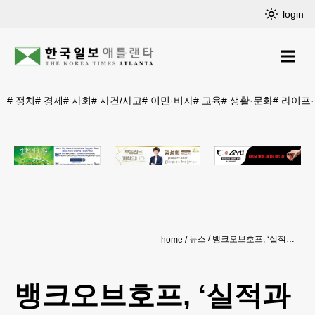
login
#
정치
#
경제
#
사회
#
사건/사고
#
이민·비자
#
교육
#
생활·문화
#
라이프
뉴스
뱅크오브호프, ‘실적과 외형 동반성장 괄목’
home
뱅크오브호프, ‘실적과