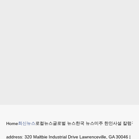
최신뉴스
로컬뉴스
글로벌 뉴스
한국 뉴스
미주 한인
사설 칼럼
구인
Home
address:
320 Maltbie Industrial Drive Lawrenceville, GA 30046
|