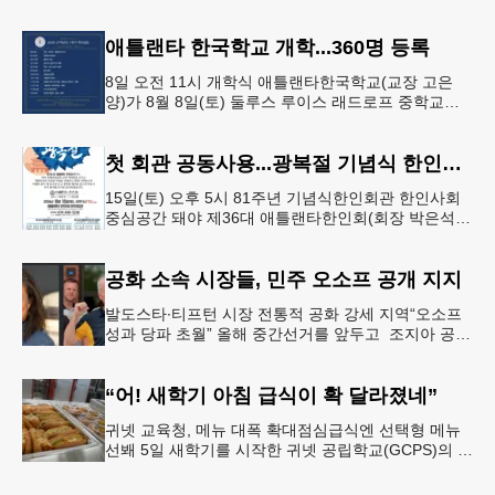
따라 뱀들이 출몰해 교육구 모든 학교가 휴교에 들어
가는 일이 벌어졌다.6일 WS
애틀랜타 한국학교 개학...360명 등록
8일 오전 11시 개학식 애틀랜타한국학교(교장 고은
양)가 8월 8일(토) 둘루스 루이스 래드로프 중학교에
서 26-27학년도 새 학기를 시작한다. 개학식은 당일
오전 11시 학교 카
첫 회관 공동사용...광복절 기념식 한인회관서
15일(토) 오후 5시 81주년 기념식한인회관 한인사회
중심공간 돼야 제36대 애틀랜타한인회(회장 박은석·
이사장 강신범)는 제81주년 광복절 기념식을 오는 15
일(토) 오후 5시
공화 소속 시장들, 민주 오소프 공개 지지
발도스타∙티프턴 시장 전통적 공화 강세 지역“오소프
성과 당파 초월” 올해 중간선거를 앞두고 조지아 공화
당 소속 두 명의 시장이 민주당 존 오스프 연방상원의
원 지지를 선언했다.
“어! 새학기 아침 급식이 확 달라졌네”
귀넷 교육청, 메뉴 대폭 확대점심급식엔 선택형 메뉴
선봬 5일 새학기를 시작한 귀넷 공립학교(GCPS)의 급
식 메뉴가 한층 다양해졌다.GCPS 학교영양프로그램
에 따르면 특히 아침