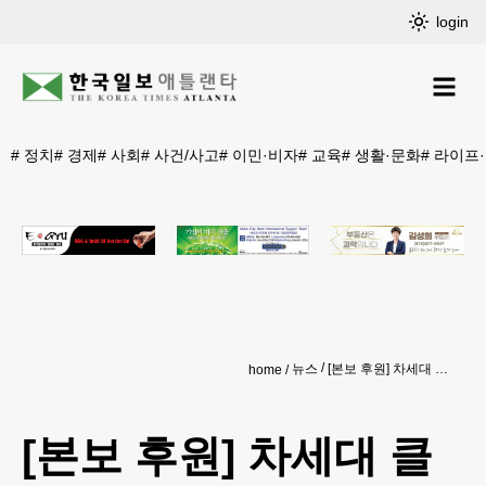
login
#
정치
#
경제
#
사회
#
사건/사고
#
이민·비자
#
교육
#
생활·문화
#
라이프
뉴스
[본보 후원] 차세대 클래식 영재 발굴 위한 국제 콩쿠르
home
[본보 후원] 차세대 클