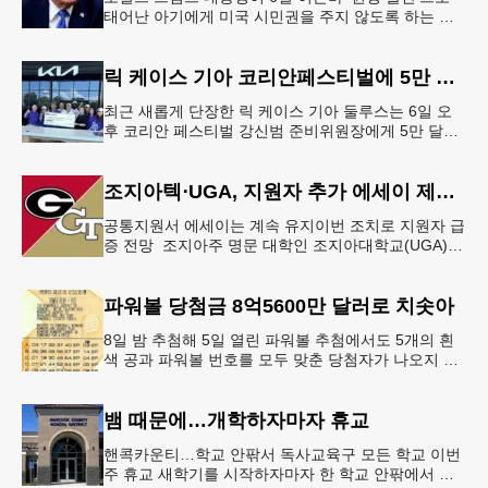
태어난 아기에게 미국 시민권을 주지 않도록 하는 행
정명령에 서명했다.트럼프 대통령은 이날 백악관에서
서명식을 열고 이같은 내용
릭 케이스 기아 코리안페스티벌에 5만 달러 후원
최근 새롭게 단장한 릭 케이스 기아 둘루스는 6일 오
후 코리안 페스티벌 강신범 준비위원장에게 5만 달러
를 현금으로 후원했다. 릭 케이스 기아 관계자는 딜러
샵에 언제든 한인들의 방문
조지아텍⋅UGA, 지원자 추가 에세이 제출 폐지
공통지원서 에세이는 계속 유지이번 조치로 지원자 급
증 전망 조지아주 명문 대학인 조지아대학교(UGA)와
조지아텍(GT)에 지원하는 고등학교 12학년 학생들의
입시 부담이 한층 줄
파워볼 당첨금 8억5600만 달러로 치솟아
8일 밤 추첨해 5일 열린 파워볼 추첨에서도 5개의 흰
색 공과 파워볼 번호를 모두 맞춘 당첨자가 나오지 않
으면서 행운의 주인공은 다음 기회로 미뤄지게 됐다.
이에 따라 이번 주 토요
뱀 때문에…개학하자마자 휴교
핸콕카운티…학교 안팎서 독사교육구 모든 학교 이번
주 휴교 새학기를 시작하자마자 한 학교 안팎에서 잇