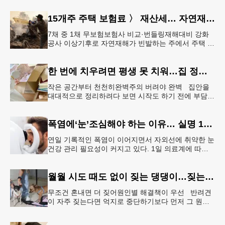
효과를 얻을 수 있다. &
15개주 주택 보험료 〉 재산세… 자연재해 다발 지역
7채 중 1채 무보험보험사 비교·번들링재해대비 강화
공사 이상기후로 자연재해가 빈발하는 주에서 주택 보
험료가 재산세 비용을 역전하는 현상이 나타나고 있
다. 사진은 작년 초 발생한
한 번에 치우려면 평생 못 치워…집 정리 트렌드 ‘소프트 정리’
작은 공간부터 천천히완벽주의 버려야 완벽 집안을
대대적으로 정리하려다 보면 시작도 하기 전에 부담을
느끼기 쉽다. 이 같은 부담을 줄이는 방법으로‘소프트
정리’가 권장된다.&l
폭염에‘눈’조심해야 하는 이유… 실명 1위 질환 위험↑
연일 기록적인 폭염이 이어지면서 자외선에 취약한 눈
건강 관리 필요성이 커지고 있다. 1일 의료계에 따르
면 황반변성, 당뇨망막병증과 함께 3대 실명 질환인
녹내장 환자가 매해 증가
월월 시도 때도 없이 짖는 댕댕이…짖는 이유부터 파악해야
무조건 혼내면 더 짖어원인별 해결책이 우선 반려견
이 자주 짖는다면 억지로 중단하기보다 먼저 그 원인
을 파악해 원인별 적절한 해결책을 적용하는 것이 중
요하다. [로이터] 생후 6