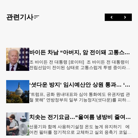
관련기사
바이든 차남 “아버지, 암 전이돼 고통스럽게 투병 중”
조 바이든 전 대통령 [로이터] 조 바이든 전 대통령이
전립선암이 전이된 상태로 고통스럽게 투병 중이라고
바이든 전 대통령 차남 헌터 바이든이 밝혔다.헌터 바
이든은 8일 영국 B
‘셧다운 방지’ 임시예산안 상원 통과… ‘유권자 ID법’은 좌절
“트럼프, 공화 원내대표와 심야 통화에도 유권자법 관
철 못해” 연방정부의 일부 기능정지(셧다운)를 피하기
위한 임시예산안(CR·Continuing Resolution)이 연방
의회
치솟는 전기요금…“올여름 냉방비 줄여볼까”
선풍기와 함께 사용하기설정 온도 높게 유지하기 에
어컨 필터를 정기적으로 교체하고 실외 응축기 코일
청소 등 정기적인 관리만 제대로 해도 전기요금 절감