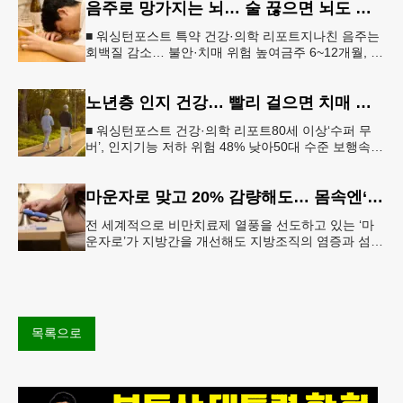
음주로 망가지는 뇌… 술 끊으면 뇌도 회복된다
■ 워싱턴포스트 특약 건강·의학 리포트지나친 음주는
회백질 감소… 불안·치매 위험 높여금주 6~12개월, 기
억력·집중력 등 인지기능 회복“ 뇌는 회복 가능… 절주
만으로도 긍정적 변
노년층 인지 건강… 빨리 걸으면 치매 위험 낮아진다
■ 워싱턴포스트 건강·의학 리포트80세 이상‘수퍼 무
버’, 인지기능 저하 위험 48% 낮아50대 수준 보행속도
유지… 해마 크기도 더 큰 것 확인빠른 걸음이 건강한
뇌와 연관성 보
마운자로 맞고 20% 감량해도… 몸속엔‘비만 흔적’남았다
전 세계적으로 비만치료제 열풍을 선도하고 있는 ‘마
운자로’가 지방간을 개선해도 지방조직의 염증과 섬유
화까지 충분히 되돌리지는 못한다는 연구 결과가 나왔
다.순천향대서울병원은 서미혜
목록으로