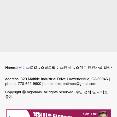
최신뉴스
로컬뉴스
글로벌 뉴스
한국 뉴스
미주 한인
사설 칼럼
구인
Home
address:
320 Maltbie Industrial Drive Lawrenceville, GA 30046
|
phone:
770-622-9600
| email:
ekoreatimes@gmail.com
Copyright ⓒ higodday. All rights reserved. 무단 전재 및 재배포
금지.