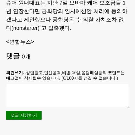
슈머 원내대표는 지난 7일 오바마 케어 보조금을 1
년 연장한다면 공화당의 임시예산안 처리에 동의하
겠다고 제안했으나 공화당은 "논의할 가치조차 없
다(nonstarter)"고 일축했다.
<연합뉴스>
댓글
0
개
의견쓰기::
상업광고,인신공격,비방,욕설,음담패설등의 코멘트는
예고없이 삭제될수 있습니다. (
0
/100자를 넘길 수 없습니다.)
댓글 저장하기