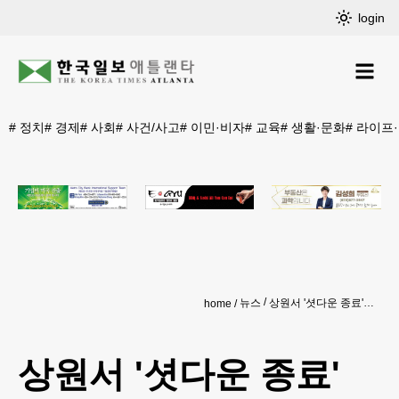
login
#
정치
#
경제
#
사회
#
사건/사고
#
이민·비자
#
교육
#
생활·문화
#
라이프
뉴스
상원서 '셧다운 종료' 예산안 통과…이르면 12일 하원서 표결
home
상원서 '셧다운 종료'