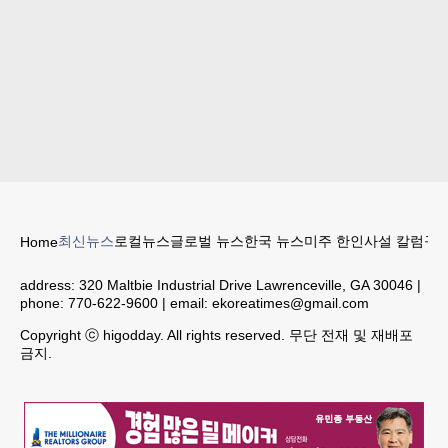
최신뉴스
로컬뉴스
글로벌 뉴스
한국 뉴스
미주 한인
사설 칼럼
구인
Home
address:
320 Maltbie Industrial Drive Lawrenceville, GA 30046
|
phone:
770-622-9600
| email:
ekoreatimes@gmail.com
Copyright ⓒ higodday. All rights reserved. 무단 전재 및 재배포
금지.