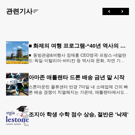
관련기사
■ 화제의 여행 프로그램-“40년 역사의 신뢰… 서유럽 8개국 13일 대장정”
■ 동방관광&여행사 장재홍 CEO영국·프랑스·네덜란
드·독일·이탈리아·바티칸 등 역사와 문화, 자연 기
행…‘감동과 치유의 대장정’ 10월 6일 출발, 호텔·버스
·식사 일정‘
아마존 애틀랜타 드론 배송 금년 말 시작
스톤마운틴 물류센터 반경 7마일 내 소매업체 간의 빠
른 배송 경쟁이 치열해지는 가운데, 애틀랜타에서도
조만간 아마존의 택배가 하늘을 날아 배송될 예정이
다.아마존은 올해 말 조지아주
조지아 학생 수학 점수 상승, 절반은 '낙제'