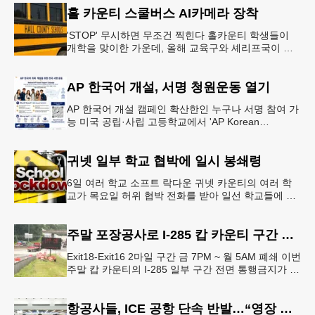
홀 카운티 스쿨버스 AI카메라 장착
'STOP' 무시하면 무조건 찍힌다 홀카운티 학생들이
개학을 맞이한 가운데, 올해 교육구와 셰리프국이 학
생들의 안전을 위협하는 스쿨버스 추월 차량을 상대로
강력한 단속에 나선다.홀
AP 한국어 개설, 서명 청원운동 열기
AP 한국어 개설 캠페인 확산한인 누구나 서명 참여 가
능 미국 공립·사립 고등학교에서 'AP Korean
Language and Culture(한국어 및 한국문화 AP 과목)'
개
귀넷 일부 학교 협박에 일시 봉쇄령
6일 여러 학교 소프트 락다운 귀넷 카운티의 여러 학
교가 목요일 허위 협박 전화를 받아 일선 학교들에 일
시적인 봉쇄령이 내려졌다고 교육구 측이 밝혔다.학부
모들에게 발송된 서한에서
주말 포장공사로 I-285 캅 카운티 구간 통행금지
Exit18-Exit16 2마일 구간 금 7PM ~ 월 5AM 폐쇄 이번
주말 캅 카운티의 I-285 일부 구간 전면 통행금지가 시
행된다. 18번 출구인 페이스 페리 로드에서 16
항공사들, ICE 공항 단속 반발…“영장 없인 협조 불가”