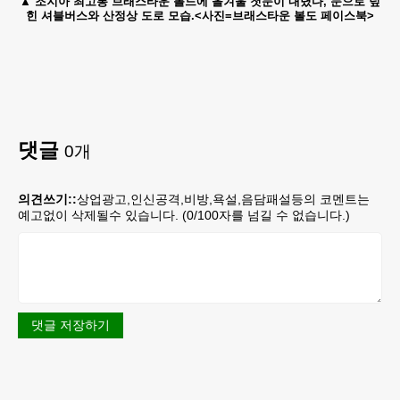
조지아 최고봉 브래스타운 볼드에 올겨울 첫눈이 내렸다, 눈으로 덮
힌 셔블버스와 산정상 도로 모습.<사진=브래스타운 볼도 페이스북>
댓글
0
개
의견쓰기::
상업광고,인신공격,비방,욕설,음담패설등의 코멘트는
예고없이 삭제될수 있습니다. (
0
/100자를 넘길 수 없습니다.)
댓글 저장하기