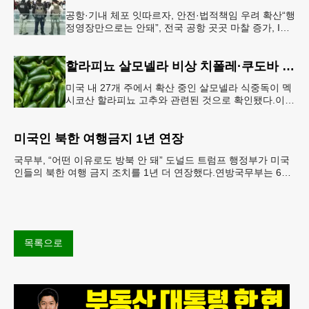
공항·기내 체포 잇따르자, 안전·법적책임 우려 확산“행
정영장만으로는 안돼”, 전국 공항 곳곳 마찰 증가, ICE
는 공항 단속 확대 방침 연방 이민세관단속국 요원들
이 뉴욕 JKF 케
할라피뇨 살모넬라 비상 치폴레·쿠도바 긴급 회수
미국 내 27개 주에서 확산 중인 살모넬라 식중독이 멕
시코산 할라피뇨 고추와 관련된 것으로 확인됐다.이에
따라 멕시코 음식 체인인 치폴레와 쿠도바가 해당 식
재료를 전면 회수했다.연
미국인 북한 여행금지 1년 연장
국무부, “어떤 이유로도 방북 안 돼” 도널드 트럼프 행정부가 미국
인들의 북한 여행 금지 조치를 1년 더 연장했다.연방국무부는 6일
“북한 내 체포와 구금 위험으로부터 미국민의 안
목록으로