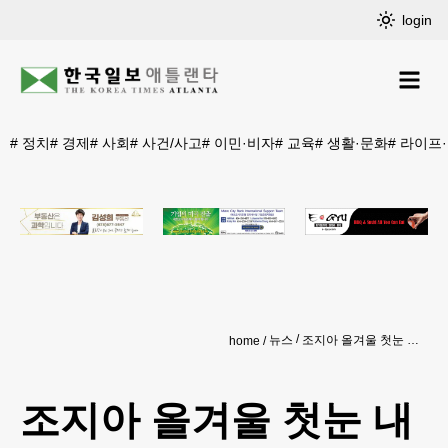
login
#
정치
#
경제
#
사회
#
사건/사고
#
이민·비자
#
교육
#
생활·문화
#
라이프
뉴스
조지아 올겨울 첫눈 내렸다
home
조지아 올겨울 첫눈 내