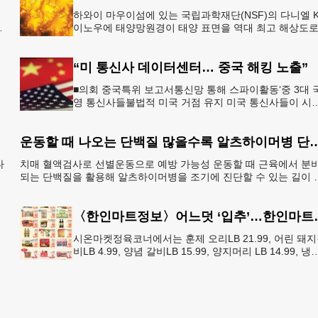
하와이 마우이섬에 있는 국립과학재단(NSF)의 다니엘 K
이노우에 태양망원경이 태양 표면을 역대 최고 해상도
있
촬영하는 데 성공했다. 이같은 첨단 원격 촬영은 마치 7
일 떨어
“미 통신사 데이터센터… 중국 해킹 노출”
■의회 중국특위 보고서통신망 통해 스파이활동‘중 3대 
영 통신사들불법적 미국 거점 유지 미국 통신사들이 시
템을 데이터센터 및 관련 인프라에 연결하는 과정에서 
전 중국 해킹
운동할 때 나오는 단백질 많을수록 알츠
다
치매 혈액검사로 선별운동으로 예방 가능성 운동할 때 근육에서 분
되는 단백질을 활용해 알츠하이머병을 조기에 진단할 수 있는 길이 
렸다. 혈액 속 단백질 ‘아이리신’ 농도가 알츠하
〈한인마트정보〉어느덧 
시온마켓정육코너에서는 훈제 오리LB 21.99, 어린 돼
비LB 4.99, 양념 갈비LB 15.99, 양지머리 LB 14.99, 냉
영계LB 2.69, 생삼겹살 수육용LB 8.