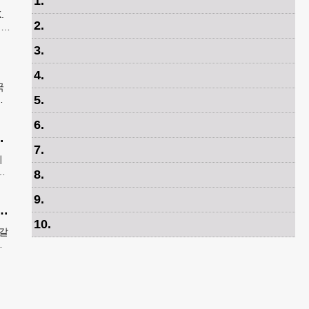
1
.
.
2
.
로
0마
3
.
4
.
국
5
.
스
2년
6
.
하이머병 단백질 감소
7
.
비
열
8
.
9
.
‘입추’…한인마트 먹거리로 가족 입맛 챙기기
10
.
지갈
장