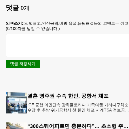
댓글
0
개
의견쓰기::
상업광고,인신공격,비방,욕설,음담패설등의 코멘트는 예고
(
0
/100자를 넘길 수 없습니다.)
댓글 저장하기
결혼 영주권 수속 한인, 공항서 체포
ICE 공항 이민단속 강화플로리다 가족여행 가려다구치소
수감 후 추방 위기공항서 첫 한인 체포 사례TSA 정보공유
확대 여파 결혼 영주권을 수속 중이던 20대 한인 남성이 
로리다
“300스퀘어피트면 충분하다”… 초소형 주택 열풍