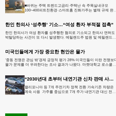
■바뀌는 주택 트렌드고금리·주택난 속 주목실내규모
100~400피트친환경·스마트홈 진화가주는 별채 규제 완
화 주택 다운사이징 열풍에 타이니 하우스 인기도 늘고 
다. [로이터]
한인 한의사 ‘성추행’ 기소…“여성 환자 부적절 접촉”
한인 한의사가 여성 환자를 성추행한 혐의로 기소되고 한의사 면허도
박탈당하는 사건이 또 다시 발생했다. 메릴랜드주 법원 및 메릴랜드주
보건부에 따르면 엘리콧시티에 거주하는 한인 최
미국인들에게 가장 중요한 현안은 물가
‘중동 전쟁은 관심 밖’경제 긍정적 평가 28% 미국인들이 이란 전쟁보
물가 문제를 더 우려한다는 조사 결과가 나왔다. 마켓대학교 로스쿨은
지난달 22∼29일 성인 1,076명을
“2030년대 초부터 내연기관 신차 판매 사실상 종료”
캘리포니아 등 7개 주전기차 정책 전환 가속기존 차량은
계속 사용 가주를 중심으로 7개 주가 내연기관 대신 전기
차 판매로 전환하는 정책을 도입하면서 자동차 시장에 대
전환기가 오