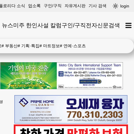
플로리다 소식
업소록
구인/구직
자유게시판
기사 검색
login
 뉴스
미주 한인
사설 칼럼
구인/구직
전자신문
검색
고
#
부동산
#
기획·특집
#
마트정보
#
연예·스포츠
생