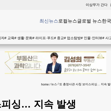
이상무가 간다
최신뉴스
로컬뉴스
글로벌 뉴스
한국
비자
#
교육
#
생활·문화
#
라이프·푸드
#
종교
#
업소탐방
#
인물·인터뷰
#
사
뉴스
또 총영사관 사칭 보이스피싱… 지속 발
home
스피싱… 지속 발생