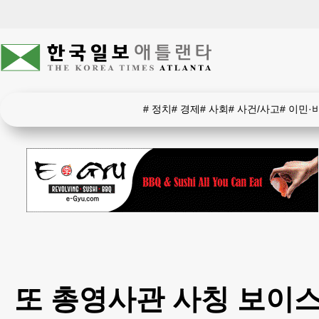
#
정치
#
경제
#
사회
#
사건/사고
#
이민·
또 총영사관 사칭 보이