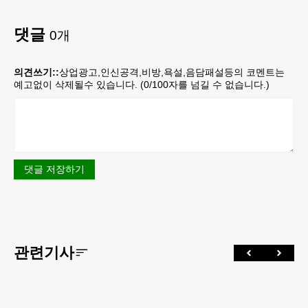
댓글
0
개
의견쓰기::
상업광고,인신공격,비방,욕설,음담패설등의 코멘트는
예고없이 삭제될수 있습니다. (
0
/100자를 넘길 수 없습니다.)
댓글 저장하기
관련기사