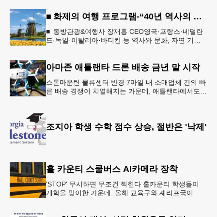
■ 화제의 여행 프로그램-“40년 역사의 신뢰… 서유럽 8개국 13일 대장정”
■ 동방관광&여행사 장재홍 CEO영국·프랑스·네덜란
드·독일·이탈리아·바티칸 등 역사와 문화, 자연 기
행…‘감동과 치유의 대장정’ 10월 6일 출발, 호텔·버스
·식사 일정‘
아마존 애틀랜타 드론 배송 금년 말 시작
스톤마운틴 물류센터 반경 7마일 내 소매업체 간의 빠
른 배송 경쟁이 치열해지는 가운데, 애틀랜타에서도
조만간 아마존의 택배가 하늘을 날아 배송될 예정이
다.아마존은 올해 말 조지아주
조지아 학생 수학 점수 상승, 절반은 '낙제'
홀 카운티 스쿨버스 AI카메라 장착
'STOP' 무시하면 무조건 찍힌다 홀카운티 학생들이
개학을 맞이한 가운데, 올해 교육구와 셰리프국이 학
생들의 안전을 위협하는 스쿨버스 추월 차량을 상대로
강력한 단속에 나선다.홀