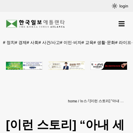
login
#
정치
#
경제
#
사회
#
사건/사고
#
이민·비자
#
교육
#
생활·문화
#
라이프
뉴스
[이런 스토리] “아내 세상 떠나면 어떻게 사나”… 90대 부부 같은 날 존엄사 선택
home
[이런 스토리] “아내 세