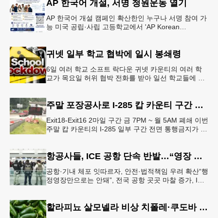
AP 한국어 개설, 서명 청원운동 열기
AP 한국어 개설 캠페인 확산한인 누구나 서명 참여 가
능 미국 공립·사립 고등학교에서 'AP Korean
Language and Culture(한국어 및 한국문화 AP 과목)'
개
귀넷 일부 학교 협박에 일시 봉쇄령
6일 여러 학교 소프트 락다운 귀넷 카운티의 여러 학
교가 목요일 허위 협박 전화를 받아 일선 학교들에 일
시적인 봉쇄령이 내려졌다고 교육구 측이 밝혔다.학부
모들에게 발송된 서한에서
주말 포장공사로 I-285 캅 카운티 구간 통행금지
Exit18-Exit16 2마일 구간 금 7PM ~ 월 5AM 폐쇄 이번
주말 캅 카운티의 I-285 일부 구간 전면 통행금지가 시
행된다. 18번 출구인 페이스 페리 로드에서 16
항공사들, ICE 공항 단속 반발…“영장 없인 협조 불가”
공항·기내 체포 잇따르자, 안전·법적책임 우려 확산“행
정영장만으로는 안돼”, 전국 공항 곳곳 마찰 증가, ICE
는 공항 단속 확대 방침 연방 이민세관단속국 요원들
이 뉴욕 JKF 케
할라피뇨 살모넬라 비상 치폴레·쿠도바 긴급 회수