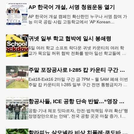
강력한 단속에 나선다.홀
AP 한국어 개설, 서명 청원운동 열기
AP 한국어 개설 캠페인 확산한인 누구나 서명 참여 가
능 미국 공립·사립 고등학교에서 'AP Korean
Language and Culture(한국어 및 한국문화 AP 과목)'
개
귀넷 일부 학교 협박에 일시 봉쇄령
6일 여러 학교 소프트 락다운 귀넷 카운티의 여러 학
교가 목요일 허위 협박 전화를 받아 일선 학교들에 일
시적인 봉쇄령이 내려졌다고 교육구 측이 밝혔다.학부
모들에게 발송된 서한에서
주말 포장공사로 I-285 캅 카운티 구간 통행금지
Exit18-Exit16 2마일 구간 금 7PM ~ 월 5AM 폐쇄 이번
주말 캅 카운티의 I-285 일부 구간 전면 통행금지가 시
행된다. 18번 출구인 페이스 페리 로드에서 16
항공사들, ICE 공항 단속 반발…“영장 없인 협조 불가”
공항·기내 체포 잇따르자, 안전·법적책임 우려 확산“행
정영장만으로는 안돼”, 전국 공항 곳곳 마찰 증가, ICE
는 공항 단속 확대 방침 연방 이민세관단속국 요원들
이 뉴욕 JKF 케
할라피뇨 살모넬라 비상 치폴레·쿠도바 긴급 회수