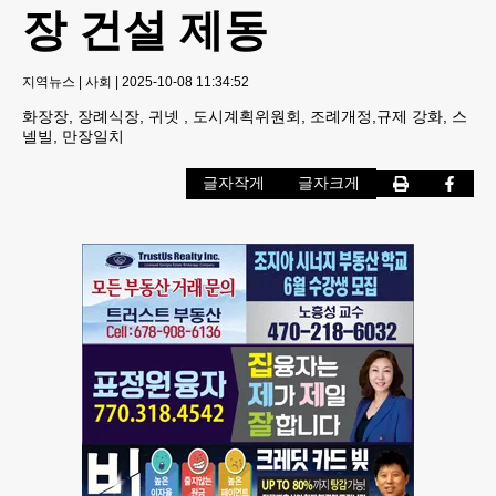
장 건설 제동
지역뉴스
|
사회
|
2025-10-08 11:34:52
화장장, 장례식장, 귀넷 , 도시계획위원회, 조례개정,규제 강화, 스
넬빌, 만장일치
글자작게
글자크게