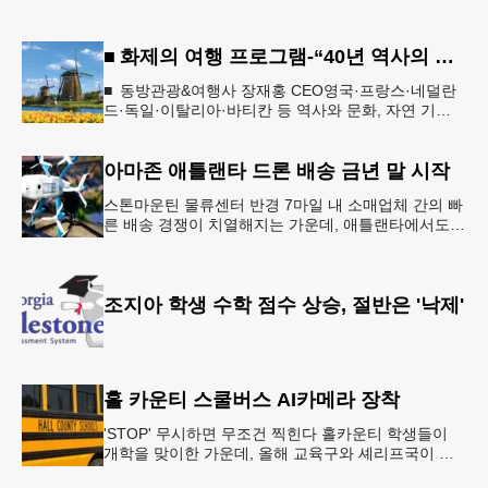
■ 화제의 여행 프로그램-“40년 역사의 신뢰… 서유럽 8개국 13일 대장정”
■ 동방관광&여행사 장재홍 CEO영국·프랑스·네덜란
드·독일·이탈리아·바티칸 등 역사와 문화, 자연 기
행…‘감동과 치유의 대장정’ 10월 6일 출발, 호텔·버스
·식사 일정‘
아마존 애틀랜타 드론 배송 금년 말 시작
스톤마운틴 물류센터 반경 7마일 내 소매업체 간의 빠
른 배송 경쟁이 치열해지는 가운데, 애틀랜타에서도
조만간 아마존의 택배가 하늘을 날아 배송될 예정이
다.아마존은 올해 말 조지아주
조지아 학생 수학 점수 상승, 절반은 '낙제'
홀 카운티 스쿨버스 AI카메라 장착
'STOP' 무시하면 무조건 찍힌다 홀카운티 학생들이
개학을 맞이한 가운데, 올해 교육구와 셰리프국이 학
생들의 안전을 위협하는 스쿨버스 추월 차량을 상대로