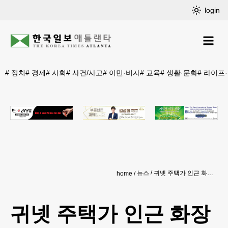
login
#
정치
#
경제
#
사회
#
사건/사고
#
이민·비자
#
교육
#
생활·문화
#
라이프
뉴스
귀넷 주택가 인근 화장장 건설 제동
home
귀넷 주택가 인근 화장