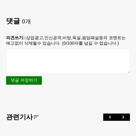
댓글
0
개
의견쓰기::
상업광고,인신공격,비방,욕설,음담패설등의 코멘트는
예고없이 삭제될수 있습니다. (
0
/100자를 넘길 수 없습니다.)
댓글 저장하기
관련기사