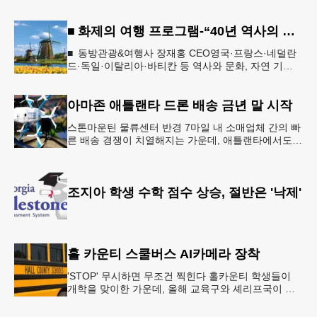
■ 화제의 여행 프로그램-“40년 역사의 신뢰… 서유럽 8개국 13일 대장정”
■ 동방관광&여행사 장재홍 CEO영국·프랑스·네덜란
드·독일·이탈리아·바티칸 등 역사와 문화, 자연 기
행…‘감동과 치유의 대장정’ 10월 6일 출발, 호텔·버스
·식사 일정‘
아마존 애틀랜타 드론 배송 금년 말 시작
스톤마운틴 물류센터 반경 7마일 내 소매업체 간의 빠
른 배송 경쟁이 치열해지는 가운데, 애틀랜타에서도
조만간 아마존의 택배가 하늘을 날아 배송될 예정이
다.아마존은 올해 말 조지아주
조지아 학생 수학 점수 상승, 절반은 '낙제'
홀 카운티 스쿨버스 AI카메라 장착
'STOP' 무시하면 무조건 찍힌다 홀카운티 학생들이
개학을 맞이한 가운데, 올해 교육구와 셰리프국이 학
생들의 안전을 위협하는 스쿨버스 추월 차량을 상대로
강력한 단속에 나선다.홀