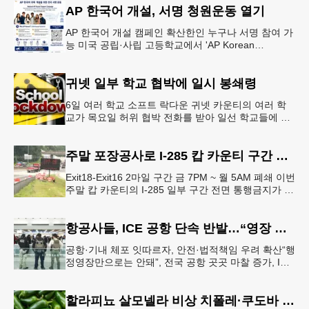
AP 한국어 개설, 서명 청원운동 열기
AP 한국어 개설 캠페인 확산한인 누구나 서명 참여 가
능 미국 공립·사립 고등학교에서 'AP Korean
Language and Culture(한국어 및 한국문화 AP 과목)'
개
귀넷 일부 학교 협박에 일시 봉쇄령
6일 여러 학교 소프트 락다운 귀넷 카운티의 여러 학
교가 목요일 허위 협박 전화를 받아 일선 학교들에 일
시적인 봉쇄령이 내려졌다고 교육구 측이 밝혔다.학부
모들에게 발송된 서한에서
주말 포장공사로 I-285 캅 카운티 구간 통행금지
Exit18-Exit16 2마일 구간 금 7PM ~ 월 5AM 폐쇄 이번
주말 캅 카운티의 I-285 일부 구간 전면 통행금지가 시
행된다. 18번 출구인 페이스 페리 로드에서 16
항공사들, ICE 공항 단속 반발…“영장 없인 협조 불가”
공항·기내 체포 잇따르자, 안전·법적책임 우려 확산“행
정영장만으로는 안돼”, 전국 공항 곳곳 마찰 증가, ICE
는 공항 단속 확대 방침 연방 이민세관단속국 요원들
이 뉴욕 JKF 케
할라피뇨 살모넬라 비상 치폴레·쿠도바 긴급 회수