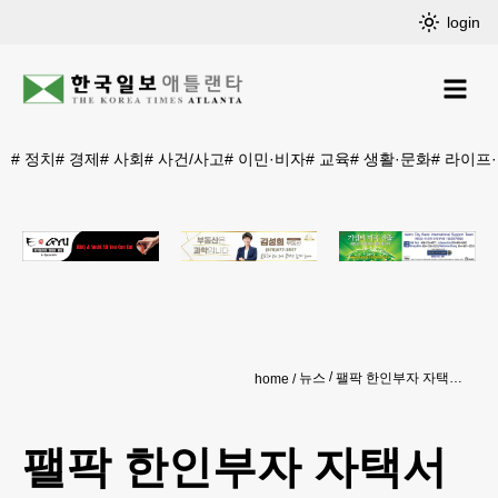
login
#
정치
#
경제
#
사회
#
사건/사고
#
이민·비자
#
교육
#
생활·문화
#
라이프
뉴스
팰팍 한인부자 자택서 ICE에 체포‘충격’
home
팰팍 한인부자 자택서