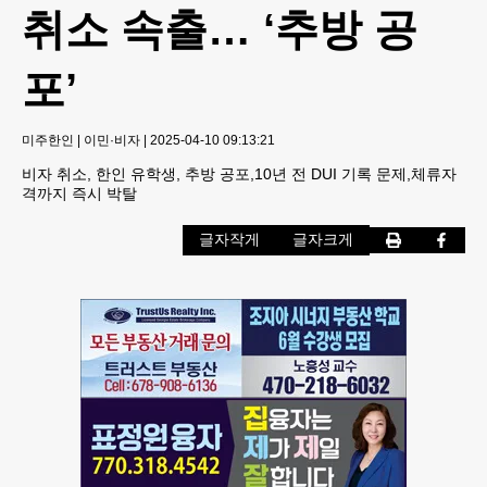
취소 속출… ‘추방 공
포’
미주한인
|
이민·비자
|
2025-04-10 09:13:21
비자 취소, 한인 유학생, 추방 공포,10년 전 DUI 기록 문제,체류자
격까지 즉시 박탈
글자작게
글자크게