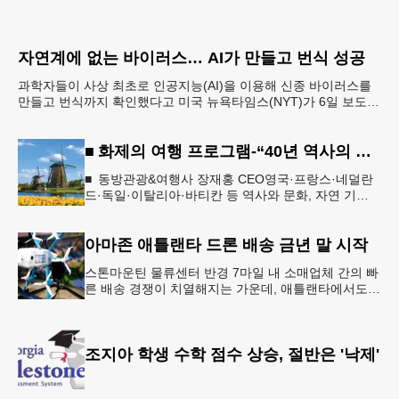
자연계에 없는 바이러스… AI가 만들고 번식 성공
과학자들이 사상 최초로 인공지능(AI)을 이용해 신종 바이러스를
만들고 번식까지 확인했다고 미국 뉴욕타임스(NYT)가 6일 보도했
다. 의학 발전과 생물무기 개발에 활용 가능한 양날
■ 화제의 여행 프로그램-“40년 역사의 신뢰… 서유럽 8개국 13일 대장정”
■ 동방관광&여행사 장재홍 CEO영국·프랑스·네덜란
드·독일·이탈리아·바티칸 등 역사와 문화, 자연 기
행…‘감동과 치유의 대장정’ 10월 6일 출발, 호텔·버스
·식사 일정‘
아마존 애틀랜타 드론 배송 금년 말 시작
스톤마운틴 물류센터 반경 7마일 내 소매업체 간의 빠
른 배송 경쟁이 치열해지는 가운데, 애틀랜타에서도
조만간 아마존의 택배가 하늘을 날아 배송될 예정이
다.아마존은 올해 말 조지아주
조지아 학생 수학 점수 상승, 절반은 '낙제'