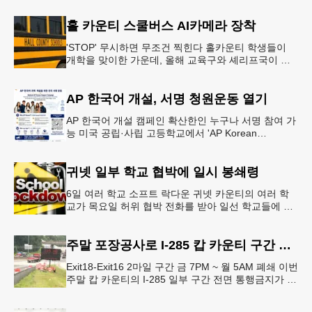
홀 카운티 스쿨버스 AI카메라 장착
'STOP' 무시하면 무조건 찍힌다 홀카운티 학생들이
개학을 맞이한 가운데, 올해 교육구와 셰리프국이 학
생들의 안전을 위협하는 스쿨버스 추월 차량을 상대로
강력한 단속에 나선다.홀
AP 한국어 개설, 서명 청원운동 열기
AP 한국어 개설 캠페인 확산한인 누구나 서명 참여 가
능 미국 공립·사립 고등학교에서 'AP Korean
Language and Culture(한국어 및 한국문화 AP 과목)'
개
귀넷 일부 학교 협박에 일시 봉쇄령
6일 여러 학교 소프트 락다운 귀넷 카운티의 여러 학
교가 목요일 허위 협박 전화를 받아 일선 학교들에 일
시적인 봉쇄령이 내려졌다고 교육구 측이 밝혔다.학부
모들에게 발송된 서한에서
주말 포장공사로 I-285 캅 카운티 구간 통행금지
Exit18-Exit16 2마일 구간 금 7PM ~ 월 5AM 폐쇄 이번
주말 캅 카운티의 I-285 일부 구간 전면 통행금지가 시
행된다. 18번 출구인 페이스 페리 로드에서 16