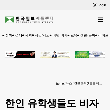
login
#
정치
#
경제
#
사회
#
사건/사고
#
이민·비자
#
교육
#
생활·문화
#
라이프
뉴스
한인 유학생들도 비자 취소 속출… ‘추방 공포’
home
한인 유학생들도 비자