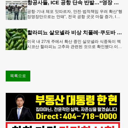
항공사들, ICE 공항 단속 반발…“영장 없인 협조 불가”
공항·기내 체포 잇따르자, 안전·법적책임 우려 확산“행
정영장만으로는 안돼”, 전국 공항 곳곳 마찰 증가, ICE
는 공항 단속 확대 방침 연방 이민세관단속국 요원들
이 뉴욕 JKF 케
할라피뇨 살모넬라 비상 치폴레·쿠도바 긴급 회수
미국 내 27개 주에서 확산 중인 살모넬라 식중독이 멕
시코산 할라피뇨 고추와 관련된 것으로 확인됐다.이에
따라 멕시코 음식 체인인 치폴레와 쿠도바가 해당 식
재료를 전면 회수했다.연
목록으로