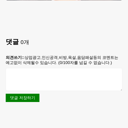
댓글
0
개
의견쓰기::
상업광고,인신공격,비방,욕설,음담패설등의 코멘트는
예고없이 삭제될수 있습니다. (
0
/100자를 넘길 수 없습니다.)
댓글 저장하기