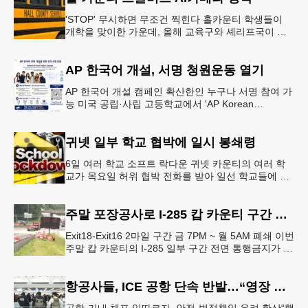
'STOP' 무시하면 무조건 찍힌다 홀카운티 학생들이
개학을 맞이한 가운데, 올해 교육구와 셰리프국이 학
생들의 안전을 위협하는 스쿨버스 추월 차량을 상대로
강력한 단속에 나선다.홀
AP 한국어 개설, 서명 청원운동 열기
AP 한국어 개설 캠페인 확산한인 누구나 서명 참여 가
능 미국 공립·사립 고등학교에서 'AP Korean
Language and Culture(한국어 및 한국문화 AP 과목)'
개
귀넷 일부 학교 협박에 일시 봉쇄령
6일 여러 학교 소프트 락다운 귀넷 카운티의 여러 학
교가 목요일 허위 협박 전화를 받아 일선 학교들에 일
시적인 봉쇄령이 내려졌다고 교육구 측이 밝혔다.학부
모들에게 발송된 서한에서
주말 포장공사로 I-285 캅 카운티 구간 통행금지
Exit18-Exit16 2마일 구간 금 7PM ~ 월 5AM 폐쇄 이번
주말 캅 카운티의 I-285 일부 구간 전면 통행금지가 시
행된다. 18번 출구인 페이스 페리 로드에서 16
항공사들, ICE 공항 단속 반발…“영장 없인 협조 불가”
공항·기내 체포 잇따르자, 안전·법적책임 우려 확산“행