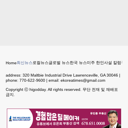
최신뉴스
로컬뉴스
글로벌 뉴스
한국 뉴스
미주 한인
사설 칼럼
구인
Home
address:
320 Maltbie Industrial Drive Lawrenceville, GA 30046
|
phone:
770-622-9600
| email:
ekoreatimes@gmail.com
Copyright ⓒ higodday. All rights reserved. 무단 전재 및 재배포
금지.