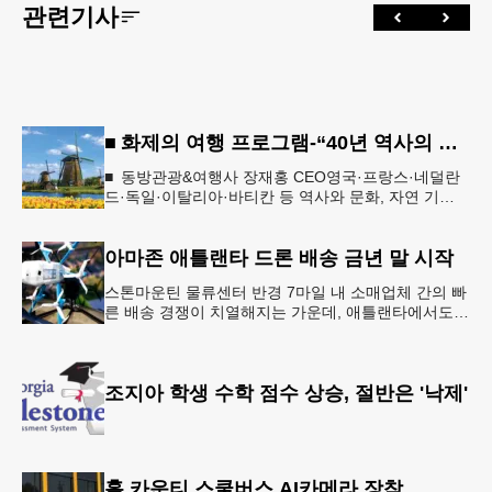
관련기사
■ 화제의 여행 프로그램-“40년 역사의 신뢰… 서유럽 8개국 13일 대장정”
■ 동방관광&여행사 장재홍 CEO영국·프랑스·네덜란
드·독일·이탈리아·바티칸 등 역사와 문화, 자연 기
행…‘감동과 치유의 대장정’ 10월 6일 출발, 호텔·버스
·식사 일정‘
아마존 애틀랜타 드론 배송 금년 말 시작
스톤마운틴 물류센터 반경 7마일 내 소매업체 간의 빠
른 배송 경쟁이 치열해지는 가운데, 애틀랜타에서도
조만간 아마존의 택배가 하늘을 날아 배송될 예정이
다.아마존은 올해 말 조지아주
조지아 학생 수학 점수 상승, 절반은 '낙제'
홀 카운티 스쿨버스 AI카메라 장착