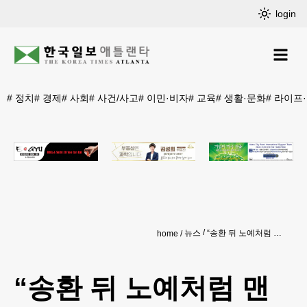
login
#
정치
#
경제
#
사회
#
사건/사고
#
이민·비자
#
교육
#
생활·문화
#
라이프
뉴스
“송환 뒤 노예처럼 맨발로 강제 노역”
home
“송환 뒤 노예처럼 맨