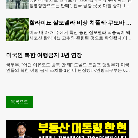
정영장만으로는 안돼”, 전국 공항 곳곳 마찰 증가, ICE
는 공항 단속 확대 방침 연방 이민세관단속국 요원들
이 뉴욕 JKF 케
할라피뇨 살모넬라 비상 치폴레·쿠도바 긴급 회수
미국 내 27개 주에서 확산 중인 살모넬라 식중독이 멕
시코산 할라피뇨 고추와 관련된 것으로 확인됐다.이에
따라 멕시코 음식 체인인 치폴레와 쿠도바가 해당 식
재료를 전면 회수했다.연
미국인 북한 여행금지 1년 연장
국무부, “어떤 이유로도 방북 안 돼” 도널드 트럼프 행정부가 미국
인들의 북한 여행 금지 조치를 1년 더 연장했다.연방국무부는 6일
“북한 내 체포와 구금 위험으로부터 미국민의 안
목록으로