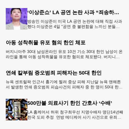
험중단법’계기 법대 졸업 당시의 메리 제인 정(오른쪽)
씨가 친구와 기념촬영하는
‘이상준쇼’ LA 공연 논란 사과 “죄송하고 또 죄송하다”
방송인 이상준이 미국 LA 공연 논란에 대해 직접 사과
했다.이상준은 4일 "공연 중 불편함을 느끼신 분들이
계셨다는 걸 확인했다. 즐겁게 웃으려고 오셨을 텐데
너무 죄송하다. 다시
아동 성착취물 유포 혐의 한인 체포
버지니아주 30대 남성온라인 유포 10건 기소 30대 한인 남성이 온
라인을 통해 아동 성착취물을 유포한 혐의로 체포됐다. 버지니아
주 아일오브와이트 카운티 셰리프국에 따르면 지난달
연쇄 칼부림 증오범죄 피해자는 50대 한인
뉴욕 센트럴팍 인근서 흉기에 찔려 중상 피해 지난달 뉴욕 맨해튼
서 발생한 연쇄 증오범죄 피습사건의 피해자 중 한 명이 50대 한인
남성이었던 것으로 뒤늦게 밝혀졌다. 브루클린 한인
500만불 의료사기 한인 간호사 ‘수배’
LA 홈케어서 허위 청구최우선 지명수배자 명단14년째
한국 도피 추정 연방 메디케어 사기 사건으로 유죄를
인정한 뒤 선고를 앞두고 잠적한 한인 간호사가 14년
째 도피 중인 것으로