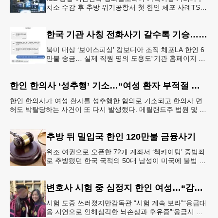
치소 수감 후 추방 위기공항서 첫 한인 체포 사례TSA
정보공유 확대 여파 결혼 영주권을 수속 중이던 20대
한인 남성이 플로리다
한국 기관 사칭 전화사기 갈수록 기승… 한인 123억 피해
북미 대상 ‘보이스피싱’ 캄보디아 조직 체포LA 한인 6
만불 송금… 실제 직원 명의 도용도“기관 홈페이지 접
속·송금 요청은 100% 사기” 피해자가 검사를 사칭한
남성과 주고 받
한인 한의사 ‘성추행’ 기소…“여성 환자 부적절 접촉”
한인 한의사가 여성 환자를 성추행한 혐의로 기소되고 한의사 면
허도 박탈당하는 사건이 또 다시 발생했다. 메릴랜드주 법원 및 메
릴랜드주 보건부에 따르면 엘리콧시티에 거주하는 한인 최
추방 뒤 밀입국 한인 120만불 금융사기
위조 여권으로 오픈한 72개 계좌서 ‘첵카이팅’ 중범죄
로 추방됐던 한국 국적의 50대 남성이 미국에 불법 재
입국한 뒤 가짜 여권으로 다수의 은행 계좌를 개설하
고 100만 달러가 넘
변호사 시험 중 심정지 한인 여성…“감독 부실” 소송
시험 도중 쓰러졌지만감독관 “시험 계속 보라”“응급대
응 지연으로 인해심각한 뇌손상과 후유증”‘응급시 시