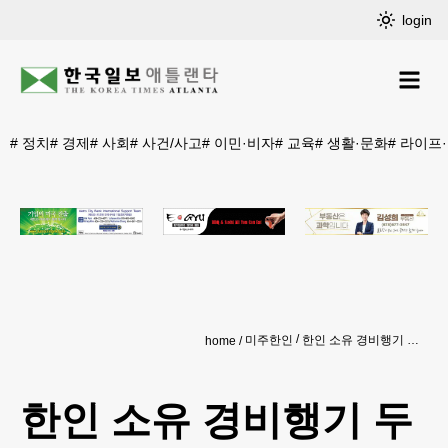
login
#
정치
#
경제
#
사회
#
사건/사고
#
이민·비자
#
교육
#
생활·문화
#
라이프
미주한인
한인 소유 경비행기 두 번 사라졌다 돌아와
home
한인 소유 경비행기 두