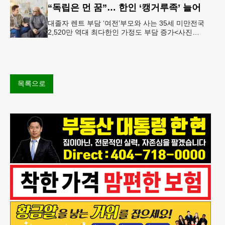
“독립은 먼 꿈”… 한인 ‘캥거루족’ 늘어
대졸자 렌트 부담 ‘여전’부모와 사는 35세 미만전국
2,520만 역대 최다한인 가정도 부담 증가<사진
=Shutterstock> 지난 봄 대학을 졸업하고 LA 다운타운
의
목록으로