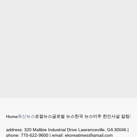
최신뉴스
로컬뉴스
글로벌 뉴스
한국 뉴스
미주 한인
사설 칼럼
구인
Home
address:
320 Maltbie Industrial Drive Lawrenceville, GA 30046
|
phone:
770-622-9600
| email:
ekoreatimes@gmail.com