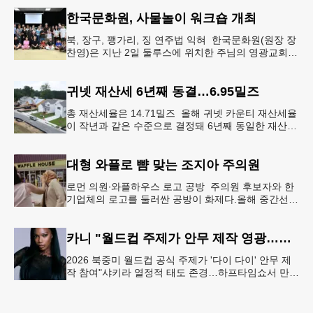
먼저 현장에 출동해 상
한국문화원, 사물놀이 워크숍 개최
북, 장구, 꽹가리, 징 연주법 익혀 한국문화원(원장 장
찬영)은 지난 2일 둘루스에 위치한 주님의 영광교회에
서 사물놀이 워크숍을 개최했다.한국을 대표하는 전통
공연예술인 사물놀이
귀넷 재산세 6년째 동결…6.95밀즈
총 재산세율은 14.71밀즈 올해 귀넷 카운티 재산세율
이 작년과 같은 수준으로 결정돼 6년째 동일한 재산세
율을 유지하게 됐다.귀넷 커미셔너 위원회는 4일 저녁
열린 정례 회의에서
대형 와플로 뺨 맞는 조지아 주의원
로먼 의원∙와플하우스 로고 공방 주의원 후보자와 한
기업체의 로고를 둘러싼 공방이 화제다.올해 중간선거
에서 민주당 주상원 후보(7지구)로 나서는 루와 로먼
(둘루스) 주하원의원은
카니 "월드컵 주제가 안무 제작 영광…춤은 국경 없는 언어"
2026 북중미 월드컵 공식 주제가 '다이 다이' 안무 제
작 참여"샤키라 열정적 태도 존경…하프타임쇼서 만난
BTS, 특별한 기억""글로벌-한국 엔터테인먼트 산업 잇
는 가교 역할