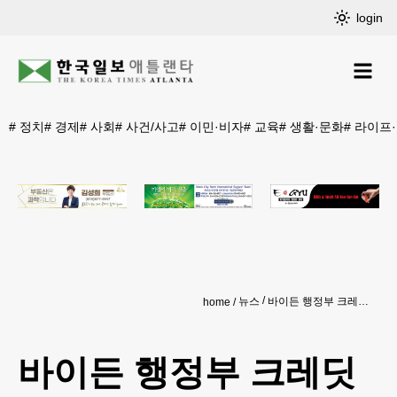
login
#
정치
#
경제
#
사회
#
사건/사고
#
이민·비자
#
교육
#
생활·문화
#
라이프
뉴스
바이든 행정부 크레딧 카드 연체료 손본다
home
바이든 행정부 크레딧