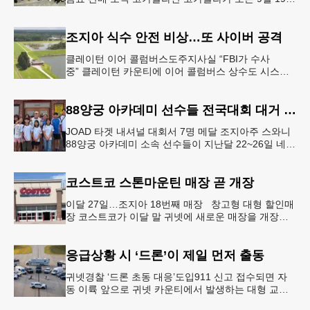
20일 귀넷플레이스 몰에서 열리는 2026 코리안 페스
티벌의 공식 독점
조지아 식수 안전 비상…또 사이버 공격
클레이턴 이어 콜럼버스도주지사실 “FBI가 수사
중” 클레이턴 카운티에 이어 콜럼버스 상수도 시스템
도 사이버 공격을 받은 것으로 확인됐다. 이로써 조지
아에서만 최소 2곳의 상수도
88양궁 아카데미 선수들 전국대회 대거 입상
JOAD 타겟 내셔널 대회서 7명 메달 조지아주 스와니
88양궁 아카데미 소속 선수들이 지난달 22~26일 네브
래스카주 링컨에서 열린 2026 주니어 올림픽 양궁 디
벨롭먼트(JOA
코스트코 스톤마운틴 매장 곧 개장
이달 27일…조지아 18번째 매장 창고형 대형 할인매
장 코스트코가 이달 말 귀넷에 새로운 매장을 개장한
다.코스트코는 4일 “스톤마운틴 매장을 8월 27일 정식
개장할 예정”이라
응급상황 시 ‘드론’이 제일 먼저 출동
귀넷경찰 ‘드론 초동 대응’도입911 신고 접수되면 자
동 이륙 앞으로 귀넷 카운티에서 발생하는 대형 교통
사고나 범죄 현장 등 응급 상황 발생 시 드론이 가장