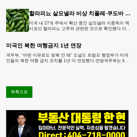
는 공항 단속 확대 방침 연방 이민세관단속국 요원들
이 뉴욕 JKF 케
할라피뇨 살모넬라 비상 치폴레·쿠도바 긴급 회수
미국 내 27개 주에서 확산 중인 살모넬라 식중독이 멕
시코산 할라피뇨 고추와 관련된 것으로 확인됐다.이에
따라 멕시코 음식 체인인 치폴레와 쿠도바가 해당 식
재료를 전면 회수했다.연
미국인 북한 여행금지 1년 연장
국무부, “어떤 이유로도 방북 안 돼” 도널드 트럼프 행정부가 미국
인들의 북한 여행 금지 조치를 1년 더 연장했다.연방국무부는 6일
“북한 내 체포와 구금 위험으로부터 미국민의 안
목록으로