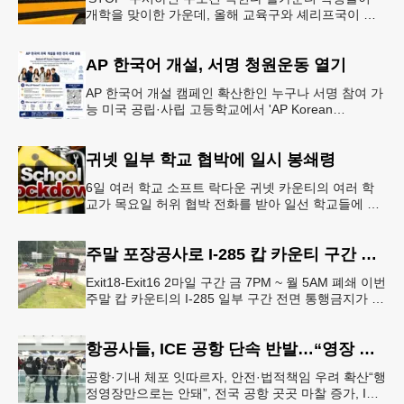
개학을 맞이한 가운데, 올해 교육구와 셰리프국이 학
생들의 안전을 위협하는 스쿨버스 추월 차량을 상대로
강력한 단속에 나선다.홀
AP 한국어 개설, 서명 청원운동 열기
AP 한국어 개설 캠페인 확산한인 누구나 서명 참여 가
능 미국 공립·사립 고등학교에서 'AP Korean
Language and Culture(한국어 및 한국문화 AP 과목)'
개
귀넷 일부 학교 협박에 일시 봉쇄령
6일 여러 학교 소프트 락다운 귀넷 카운티의 여러 학
교가 목요일 허위 협박 전화를 받아 일선 학교들에 일
시적인 봉쇄령이 내려졌다고 교육구 측이 밝혔다.학부
모들에게 발송된 서한에서
주말 포장공사로 I-285 캅 카운티 구간 통행금지
Exit18-Exit16 2마일 구간 금 7PM ~ 월 5AM 폐쇄 이번
주말 캅 카운티의 I-285 일부 구간 전면 통행금지가 시
행된다. 18번 출구인 페이스 페리 로드에서 16
항공사들, ICE 공항 단속 반발…“영장 없인 협조 불가”
공항·기내 체포 잇따르자, 안전·법적책임 우려 확산“행
정영장만으로는 안돼”, 전국 공항 곳곳 마찰 증가, ICE