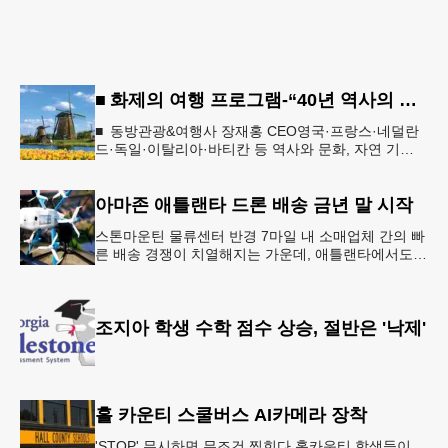
■ 화제의 여행 프로그램-“40년 역사의 신뢰… 서유럽 8개국 13일 대장정”
■ 동방관광&여행사 장재홍 CEO영국·프랑스·네덜란
드·독일·이탈리아·바티칸 등 역사와 문화, 자연 기
행…‘감동과 치유의 대장정’ 10월 6일 출발, 호텔·버스
·식사 일정‘
아마존 애틀랜타 드론 배송 금년 말 시작
스톤마운틴 물류센터 반경 7마일 내 소매업체 간의 빠
른 배송 경쟁이 치열해지는 가운데, 애틀랜타에서도
조만간 아마존의 택배가 하늘을 날아 배송될 예정이
다.아마존은 올해 말 조지아주
조지아 학생 수학 점수 상승, 절반은 '낙제'
홀 카운티 스쿨버스 AI카메라 장착
'STOP' 무시하면 무조건 찍힌다 홀카운티 학생들이