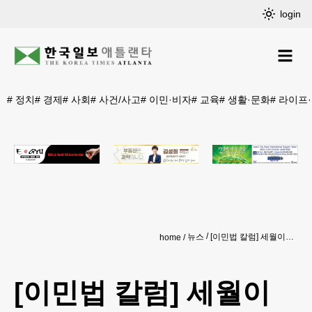
login
#
정치
#
경제
#
사회
#
사건/사고
#
이민·비자
#
교육
#
생활·문화
#
라이프
뉴스
[이민법 칼럼] 세월이 가도 여전한 245(i)
home
[이민법 칼럼] 세월이