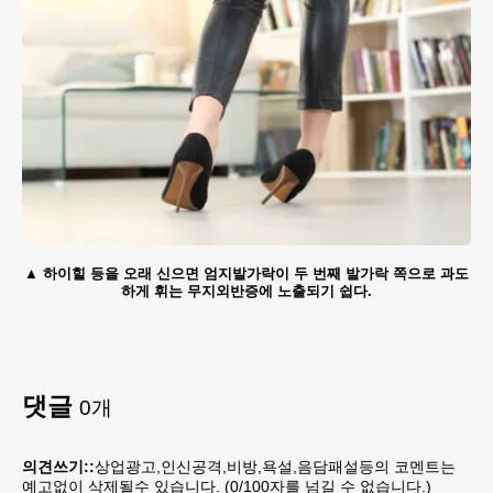
하이힐 등을 오래 신으면 엄지발가락이 두 번째 발가락 쪽으로 과도
하게 휘는 무지외반증에 노출되기 쉽다.
댓글
0
개
의견쓰기::
상업광고,인신공격,비방,욕설,음담패설등의 코멘트는
예고없이 삭제될수 있습니다. (
0
/100자를 넘길 수 없습니다.)