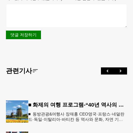
댓글 저장하기
관련기사
■ 화제의 여행 프로그램-“40년 역사의 신뢰… 서유럽 8개국 13일 대장정”
■ 동방관광&여행사 장재홍 CEO영국·프랑스·네덜란
드·독일·이탈리아·바티칸 등 역사와 문화, 자연 기
행…‘감동과 치유의 대장정’ 10월 6일 출발, 호텔·버스
·식사 일정‘