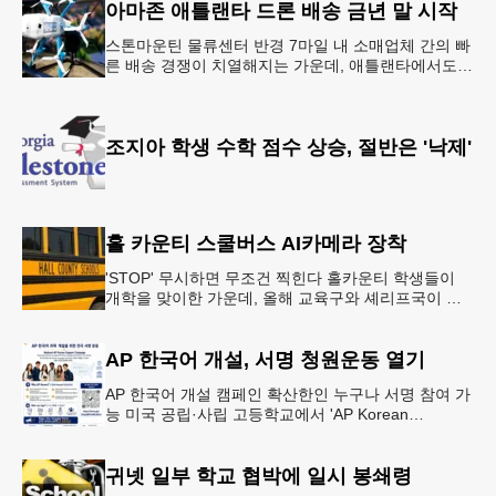
아마존 애틀랜타 드론 배송 금년 말 시작
스톤마운틴 물류센터 반경 7마일 내 소매업체 간의 빠
른 배송 경쟁이 치열해지는 가운데, 애틀랜타에서도
조만간 아마존의 택배가 하늘을 날아 배송될 예정이
다.아마존은 올해 말 조지아주
조지아 학생 수학 점수 상승, 절반은 '낙제'
홀 카운티 스쿨버스 AI카메라 장착
'STOP' 무시하면 무조건 찍힌다 홀카운티 학생들이
개학을 맞이한 가운데, 올해 교육구와 셰리프국이 학
생들의 안전을 위협하는 스쿨버스 추월 차량을 상대로
강력한 단속에 나선다.홀
AP 한국어 개설, 서명 청원운동 열기
AP 한국어 개설 캠페인 확산한인 누구나 서명 참여 가
능 미국 공립·사립 고등학교에서 'AP Korean
Language and Culture(한국어 및 한국문화 AP 과목)'
개
귀넷 일부 학교 협박에 일시 봉쇄령