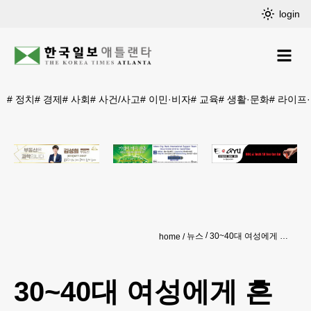
login
#
정치
#
경제
#
사회
#
사건/사고
#
이민·비자
#
교육
#
생활·문화
#
라이프
뉴스
30~40대 여성에게 흔한‘무지외반증’… 편한 신발이 해답
home
30~40대 여성에게 흔