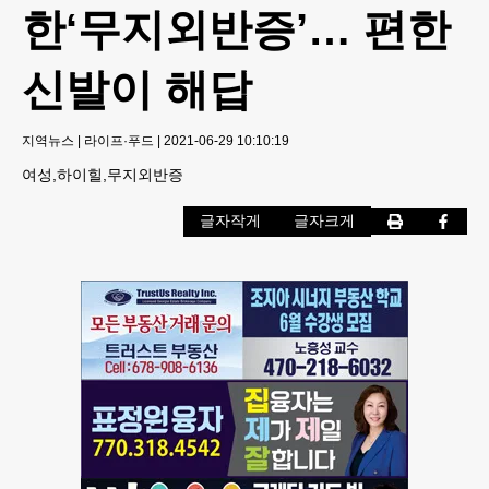
한‘무지외반증’… 편한
신발이 해답
지역뉴스
|
라이프·푸드
|
2021-06-29 10:10:19
여성,하이힐,무지외반증
글자작게
글자크게