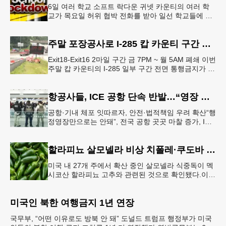
6일 여러 학교 소프트 락다운 귀넷 카운티의 여러 학
교가 목요일 허위 협박 전화를 받아 일선 학교들에 일
시적인 봉쇄령이 내려졌다고 교육구 측이 밝혔다.학부
모들에게 발송된 서한에서
주말 포장공사로 I-285 캅 카운티 구간 통행금지
Exit18-Exit16 2마일 구간 금 7PM ~ 월 5AM 폐쇄 이번
주말 캅 카운티의 I-285 일부 구간 전면 통행금지가 시
행된다. 18번 출구인 페이스 페리 로드에서 16
항공사들, ICE 공항 단속 반발…“영장 없인 협조 불가”
공항·기내 체포 잇따르자, 안전·법적책임 우려 확산“행
정영장만으로는 안돼”, 전국 공항 곳곳 마찰 증가, ICE
는 공항 단속 확대 방침 연방 이민세관단속국 요원들
이 뉴욕 JKF 케
할라피뇨 살모넬라 비상 치폴레·쿠도바 긴급 회수
미국 내 27개 주에서 확산 중인 살모넬라 식중독이 멕
시코산 할라피뇨 고추와 관련된 것으로 확인됐다.이에
따라 멕시코 음식 체인인 치폴레와 쿠도바가 해당 식
재료를 전면 회수했다.연
미국인 북한 여행금지 1년 연장
국무부, “어떤 이유로도 방북 안 돼” 도널드 트럼프 행정부가 미국