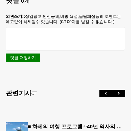
댓글
0
개
의견쓰기::
상업광고,인신공격,비방,욕설,음담패설등의 코멘트는
예고없이 삭제될수 있습니다. (
0
/100자를 넘길 수 없습니다.)
댓글 저장하기
관련기사
■ 화제의 여행 프로그램-“40년 역사의 신뢰… 서유럽 8개국 13일 대장정”