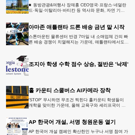
■ 동방관광&여행사 장재홍 CEO영국·프랑스·네덜란
드·독일·이탈리아·바티칸 등 역사와 문화, 자연 기
행…‘감동과 치유의 대장정’ 10월 6일 출발, 호텔·버스
·식사 일정‘
아마존 애틀랜타 드론 배송 금년 말 시작
스톤마운틴 물류센터 반경 7마일 내 소매업체 간의 빠
른 배송 경쟁이 치열해지는 가운데, 애틀랜타에서도
조만간 아마존의 택배가 하늘을 날아 배송될 예정이
다.아마존은 올해 말 조지아주
조지아 학생 수학 점수 상승, 절반은 '낙제'
홀 카운티 스쿨버스 AI카메라 장착
'STOP' 무시하면 무조건 찍힌다 홀카운티 학생들이
개학을 맞이한 가운데, 올해 교육구와 셰리프국이 학
생들의 안전을 위협하는 스쿨버스 추월 차량을 상대로
강력한 단속에 나선다.홀
AP 한국어 개설, 서명 청원운동 열기
AP 한국어 개설 캠페인 확산한인 누구나 서명 참여 가