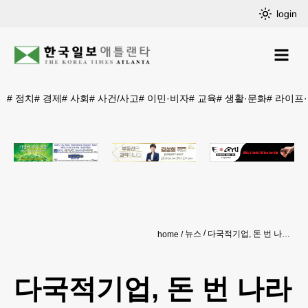
login
#
정치
#
경제
#
사회
#
사건/사고
#
이민·비자
#
교육
#
생활·문화
#
라이프
뉴스
다국적기업, 돈 번 나라에 납세…100년 조세원칙 ‘대수술’
home
다국적기업, 돈 번 나라