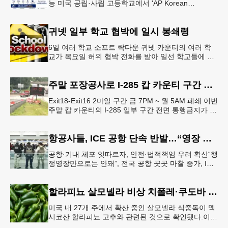
능 미국 공립·사립 고등학교에서 'AP Korean
Language and Culture(한국어 및 한국문화 AP 과목)'
개
귀넷 일부 학교 협박에 일시 봉쇄령
6일 여러 학교 소프트 락다운 귀넷 카운티의 여러 학
교가 목요일 허위 협박 전화를 받아 일선 학교들에 일
시적인 봉쇄령이 내려졌다고 교육구 측이 밝혔다.학부
모들에게 발송된 서한에서
주말 포장공사로 I-285 캅 카운티 구간 통행금지
Exit18-Exit16 2마일 구간 금 7PM ~ 월 5AM 폐쇄 이번
주말 캅 카운티의 I-285 일부 구간 전면 통행금지가 시
행된다. 18번 출구인 페이스 페리 로드에서 16
항공사들, ICE 공항 단속 반발…“영장 없인 협조 불가”
공항·기내 체포 잇따르자, 안전·법적책임 우려 확산“행
정영장만으로는 안돼”, 전국 공항 곳곳 마찰 증가, ICE
는 공항 단속 확대 방침 연방 이민세관단속국 요원들
이 뉴욕 JKF 케
할라피뇨 살모넬라 비상 치폴레·쿠도바 긴급 회수
미국 내 27개 주에서 확산 중인 살모넬라 식중독이 멕
시코산 할라피뇨 고추와 관련된 것으로 확인됐다.이에
따라 멕시코 음식 체인인 치폴레와 쿠도바가 해당 식