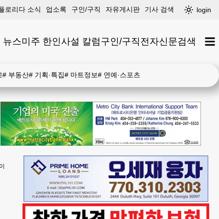
플로리다 소식
업소록
구인/구직
자유게시판
기사 검색
login
 뉴스
미주 한인
사설 칼럼
구인/구직
전자신문
검색
고
#
부동산
#
기획·특집
#
마트정보
#
연예·스포츠
쓸이