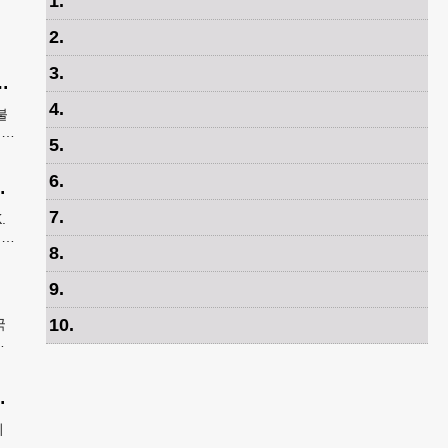
1
.
2
.
3
.
록 기승… 한인 123억 피해
4
.
불
 요
5
.
 받
6
.
최고 해상도 촬영
7
.
.
로
8
.
0마
9
.
10
.
국
스
2년
하이머병 단백질 감소
비
열