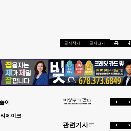
글자작게
글자크게
휩쓸어
' 리메이크
관련기사