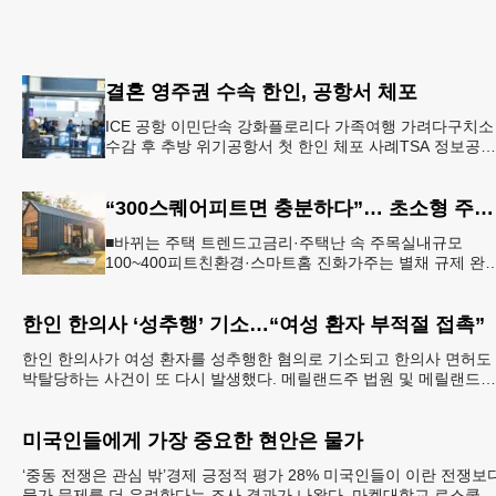
결혼 영주권 수속 한인, 공항서 체포
ICE 공항 이민단속 강화플로리다 가족여행 가려다구치소
수감 후 추방 위기공항서 첫 한인 체포 사례TSA 정보공유
확대 여파 결혼 영주권을 수속 중이던 20대 한인 남성이 
로리다
“300스퀘어피트면 충분하다”… 초소형 주택 열풍
■바뀌는 주택 트렌드고금리·주택난 속 주목실내규모
100~400피트친환경·스마트홈 진화가주는 별채 규제 완
화 주택 다운사이징 열풍에 타이니 하우스 인기도 늘고 
다. [로이터]
한인 한의사 ‘성추행’ 기소…“여성 환자 부적절 접촉”
한인 한의사가 여성 환자를 성추행한 혐의로 기소되고 한의사 면허도
박탈당하는 사건이 또 다시 발생했다. 메릴랜드주 법원 및 메릴랜드주
보건부에 따르면 엘리콧시티에 거주하는 한인 최
미국인들에게 가장 중요한 현안은 물가
‘중동 전쟁은 관심 밖’경제 긍정적 평가 28% 미국인들이 이란 전쟁보
물가 문제를 더 우려한다는 조사 결과가 나왔다. 마켓대학교 로스쿨은