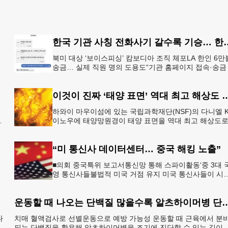
한국 기관 사칭 전화사기 갈수
북미 대상 ‘보이스피싱’ 캄보디아 조직 체포LA 한인 6만
송금… 실제 직원 명의 도용도“기관 홈페이지 접속·송금
플
청은 100% 사기” 피해자가 검사를 사칭한 남성과 주고
이것이 진짜 ‘태양 표면’ 역대 
하와이 마우이섬에 있는 국립과학재단(NSF)의 다니엘 K
이노우에 태양망원경이 태양 표면을 역대 최고 해상도
있
촬영하는 데 성공했다. 이같은 첨단 원격 촬영은 마치 7
일 떨어
“미 통신사 데이터센터… 중국 해킹 노출”
■의회 중국특위 보고서통신망 통해 스파이활동‘중 3대 
영 통신사들불법적 미국 거점 유지 미국 통신사들이 시
템을 데이터센터 및 관련 인프라에 연결하는 과정에서 
전 중국 해킹
운동할 때 나오는 단백질 많을수록 알츠
다
치매 혈액검사로 선별운동으로 예방 가능성 운동할 때 근육에서 분
되는 단백질을 활용해 알츠하이머병을 조기에 진단할 수 있는 길이 