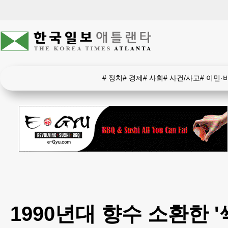
#
정치
#
경제
#
사회
#
사건/사고
#
이민·
1990년대 향수 소환한 