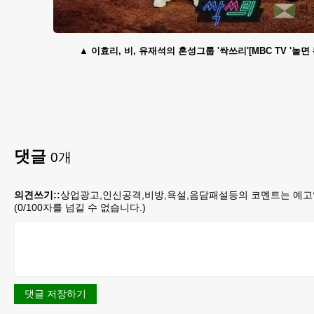
이효리, 비, 유재석의 혼성그룹 '싹쓰리'[MBC TV '놀면 
댓글
0
개
의견쓰기::
상업광고,인신공격,비방,욕설,음담패설등의 코멘트는 예고
(
0
/100자를 넘길 수 없습니다.)
댓글 저장하기