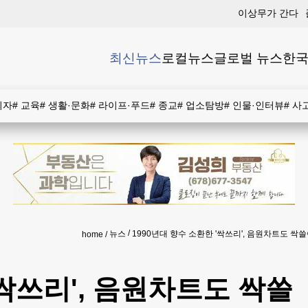
이상무가 간다
최신뉴스
로컬뉴스
글로벌 뉴스
한국
비자
#
교육
#
생활·문화
#
라이프·푸드
#
종교
#
업소탐방
#
인물·인터뷰
#
사
뉴스
1990년대 향수 소환한 '싹쓰리', 음원차트도 싹
home
'싹쓰리', 음원차트도 싹쓸