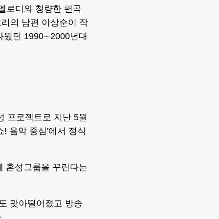
는 멜로디와 청량한 편곡
이효리의 남편 이상순이 작
던 1990∼2000년대
결성 프로젝트로 지난 5월
쇼! 음악 중심'에서 정식
함께 혼성그룹을 꾸린다는
와도 맞아떨어졌고 방송
.