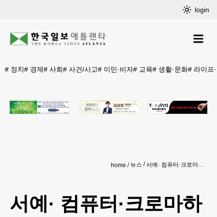
login
#
정치
#
경제
#
사회
#
사건/사고
#
이민·비자
#
교육
#
생활·문화
#
라이프
뉴스
서예· 컴퓨터·크로마하프 등 신설
home
서예· 컴퓨터·크로마하