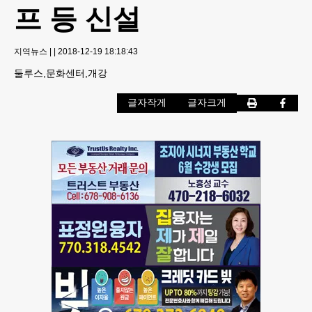
프 등 신설
지역뉴스
|
|
2018-12-19 18:18:43
둘루스,문화센터,개강
글자작게
글자크게