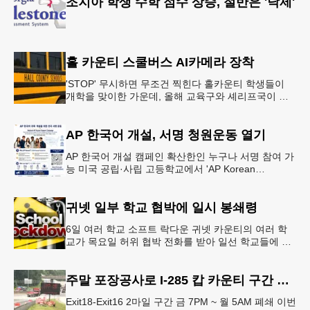
조지아 학생 수학 점수 상승, 절반은 '낙제'
홀 카운티 스쿨버스 AI카메라 장착
'STOP' 무시하면 무조건 찍힌다 홀카운티 학생들이
개학을 맞이한 가운데, 올해 교육구와 셰리프국이 학
생들의 안전을 위협하는 스쿨버스 추월 차량을 상대로
강력한 단속에 나선다.홀
AP 한국어 개설, 서명 청원운동 열기
AP 한국어 개설 캠페인 확산한인 누구나 서명 참여 가
능 미국 공립·사립 고등학교에서 'AP Korean
Language and Culture(한국어 및 한국문화 AP 과목)'
개
귀넷 일부 학교 협박에 일시 봉쇄령
6일 여러 학교 소프트 락다운 귀넷 카운티의 여러 학
교가 목요일 허위 협박 전화를 받아 일선 학교들에 일
시적인 봉쇄령이 내려졌다고 교육구 측이 밝혔다.학부
모들에게 발송된 서한에서
주말 포장공사로 I-285 캅 카운티 구간 통행금지
Exit18-Exit16 2마일 구간 금 7PM ~ 월 5AM 폐쇄 이번