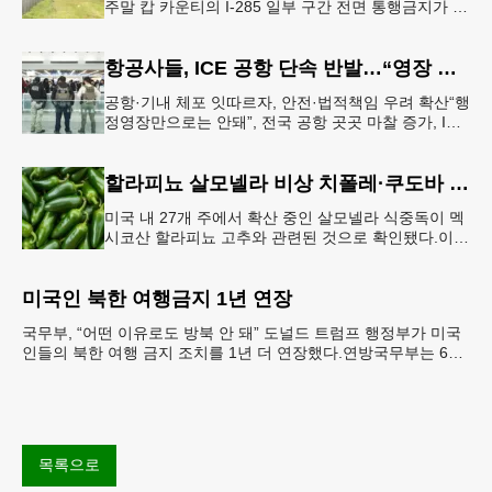
주말 캅 카운티의 I-285 일부 구간 전면 통행금지가 시
행된다. 18번 출구인 페이스 페리 로드에서 16
항공사들, ICE 공항 단속 반발…“영장 없인 협조 불가”
공항·기내 체포 잇따르자, 안전·법적책임 우려 확산“행
정영장만으로는 안돼”, 전국 공항 곳곳 마찰 증가, ICE
는 공항 단속 확대 방침 연방 이민세관단속국 요원들
이 뉴욕 JKF 케
할라피뇨 살모넬라 비상 치폴레·쿠도바 긴급 회수
미국 내 27개 주에서 확산 중인 살모넬라 식중독이 멕
시코산 할라피뇨 고추와 관련된 것으로 확인됐다.이에
따라 멕시코 음식 체인인 치폴레와 쿠도바가 해당 식
재료를 전면 회수했다.연
미국인 북한 여행금지 1년 연장
국무부, “어떤 이유로도 방북 안 돼” 도널드 트럼프 행정부가 미국
인들의 북한 여행 금지 조치를 1년 더 연장했다.연방국무부는 6일
“북한 내 체포와 구금 위험으로부터 미국민의 안
목록으로