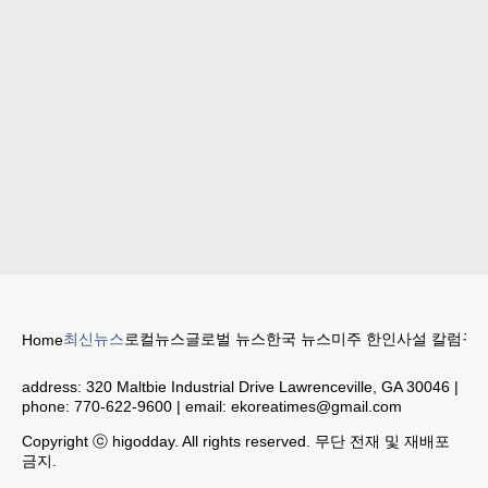
최신뉴스
로컬뉴스
글로벌 뉴스
한국 뉴스
미주 한인
사설 칼럼
구인
Home
address:
320 Maltbie Industrial Drive Lawrenceville, GA 30046
|
phone:
770-622-9600
| email:
ekoreatimes@gmail.com
Copyright ⓒ higodday. All rights reserved. 무단 전재 및 재배포
금지.