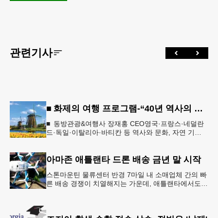
관련기사
■ 화제의 여행 프로그램-“40년 역사의 신뢰… 서유럽 8개국 13일 대장정”
■ 동방관광&여행사 장재홍 CEO영국·프랑스·네덜란
드·독일·이탈리아·바티칸 등 역사와 문화, 자연 기
행…‘감동과 치유의 대장정’ 10월 6일 출발, 호텔·버스
·식사 일정‘
아마존 애틀랜타 드론 배송 금년 말 시작
스톤마운틴 물류센터 반경 7마일 내 소매업체 간의 빠
른 배송 경쟁이 치열해지는 가운데, 애틀랜타에서도
조만간 아마존의 택배가 하늘을 날아 배송될 예정이
다.아마존은 올해 말 조지아주