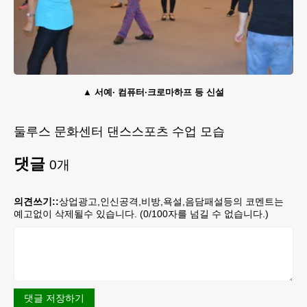
서예· 컴퓨터·크로마하프 등 신설
둘루스 문화센터 댄스스포츠 수업 모습
댓글
0
개
의견쓰기::
상업광고,인신공격,비방,욕설,음담패설등의 코멘트는
예고없이 삭제될수 있습니다. (
0
/100자를 넘길 수 없습니다.)
댓글 저장하기