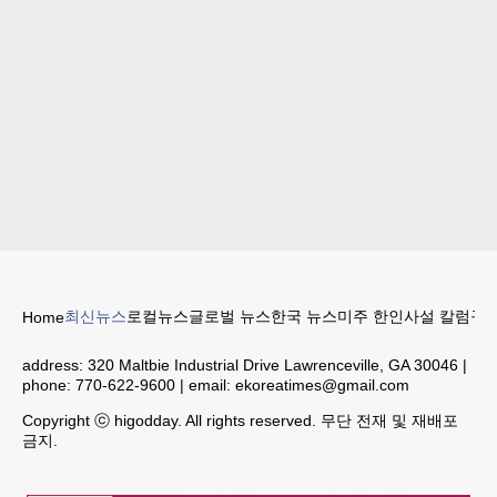
최신뉴스
로컬뉴스
글로벌 뉴스
한국 뉴스
미주 한인
사설 칼럼
구인
Home
address:
320 Maltbie Industrial Drive Lawrenceville, GA 30046
|
phone:
770-622-9600
| email:
ekoreatimes@gmail.com
Copyright ⓒ higodday. All rights reserved. 무단 전재 및 재배포
금지.