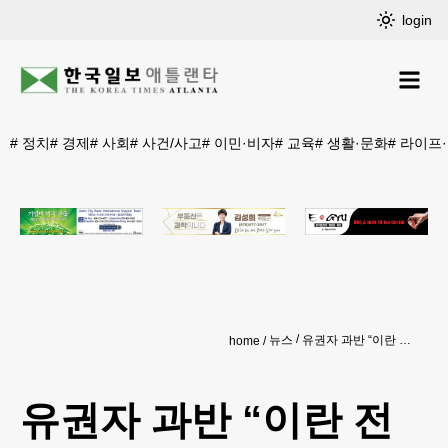
login
#
정치
#
경제
#
사회
#
사건/사고
#
이민·비자
#
교육
#
생활·문화
#
라이프
뉴스
유권자 과반 “이란 전쟁 비용만큼 가치 없어”
home
유권자 과반 “이란 전