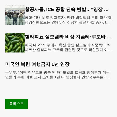
항공사들, ICE 공항 단속 반발…“영장 없인 협조 불가”
공항·기내 체포 잇따르자, 안전·법적책임 우려 확산“행
정영장만으로는 안돼”, 전국 공항 곳곳 마찰 증가, ICE
는 공항 단속 확대 방침 연방 이민세관단속국 요원들
이 뉴욕 JKF 케
할라피뇨 살모넬라 비상 치폴레·쿠도바 긴급 회수
미국 내 27개 주에서 확산 중인 살모넬라 식중독이 멕
시코산 할라피뇨 고추와 관련된 것으로 확인됐다.이에
따라 멕시코 음식 체인인 치폴레와 쿠도바가 해당 식
재료를 전면 회수했다.연
미국인 북한 여행금지 1년 연장
국무부, “어떤 이유로도 방북 안 돼” 도널드 트럼프 행정부가 미국
인들의 북한 여행 금지 조치를 1년 더 연장했다.연방국무부는 6일
“북한 내 체포와 구금 위험으로부터 미국민의 안
목록으로