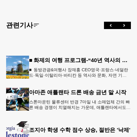
관련기사
■ 화제의 여행 프로그램-“40년 역사의 신뢰… 서유럽 8개국 13일 대장정”
■ 동방관광&여행사 장재홍 CEO영국·프랑스·네덜란
드·독일·이탈리아·바티칸 등 역사와 문화, 자연 기
행…‘감동과 치유의 대장정’ 10월 6일 출발, 호텔·버스
·식사 일정‘
아마존 애틀랜타 드론 배송 금년 말 시작
스톤마운틴 물류센터 반경 7마일 내 소매업체 간의 빠
른 배송 경쟁이 치열해지는 가운데, 애틀랜타에서도
조만간 아마존의 택배가 하늘을 날아 배송될 예정이
다.아마존은 올해 말 조지아주
조지아 학생 수학 점수 상승, 절반은 '낙제'