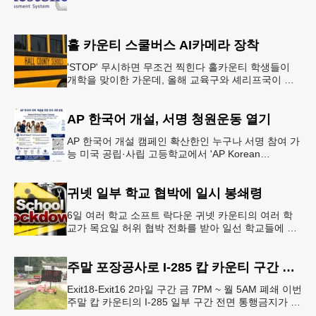
홀 카운티 스쿨버스 AI카메라 장착
'STOP' 무시하면 무조건 찍힌다 홀카운티 학생들이
개학을 맞이한 가운데, 올해 교육구와 셰리프국이 학
생들의 안전을 위협하는 스쿨버스 추월 차량을 상대로
강력한 단속에 나선다.홀
AP 한국어 개설, 서명 청원운동 열기
AP 한국어 개설 캠페인 확산한인 누구나 서명 참여 가
능 미국 공립·사립 고등학교에서 'AP Korean
Language and Culture(한국어 및 한국문화 AP 과목)'
개
귀넷 일부 학교 협박에 일시 봉쇄령
6일 여러 학교 소프트 락다운 귀넷 카운티의 여러 학
교가 목요일 허위 협박 전화를 받아 일선 학교들에 일
시적인 봉쇄령이 내려졌다고 교육구 측이 밝혔다.학부
모들에게 발송된 서한에서
주말 포장공사로 I-285 캅 카운티 구간 통행금지
Exit18-Exit16 2마일 구간 금 7PM ~ 월 5AM 폐쇄 이번
주말 캅 카운티의 I-285 일부 구간 전면 통행금지가 시
행된다. 18번 출구인 페이스 페리 로드에서 16