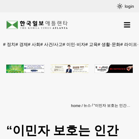
login
#
정치
#
경제
#
사회
#
사건/사고
#
이민·비자
#
교육
#
생활·문화
#
라이프
뉴스
“이민자 보호는 인간 존엄의 의무”
home
“이민자 보호는 인간