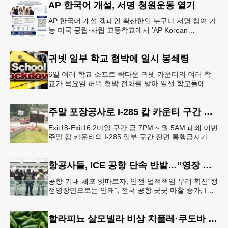
AP 한국어 개설, 서명 청원운동 열기
AP 한국어 개설 캠페인 확산한인 누구나 서명 참여 가
능 미국 공립·사립 고등학교에서 'AP Korean
Language and Culture(한국어 및 한국문화 AP 과목)'
개
귀넷 일부 학교 협박에 일시 봉쇄령
6일 여러 학교 소프트 락다운 귀넷 카운티의 여러 학
교가 목요일 허위 협박 전화를 받아 일선 학교들에 일
시적인 봉쇄령이 내려졌다고 교육구 측이 밝혔다.학부
모들에게 발송된 서한에서
주말 포장공사로 I-285 캅 카운티 구간 통행금지
Exit18-Exit16 2마일 구간 금 7PM ~ 월 5AM 폐쇄 이번
주말 캅 카운티의 I-285 일부 구간 전면 통행금지가 시
행된다. 18번 출구인 페이스 페리 로드에서 16
항공사들, ICE 공항 단속 반발…“영장 없인 협조 불가”
공항·기내 체포 잇따르자, 안전·법적책임 우려 확산“행
정영장만으로는 안돼”, 전국 공항 곳곳 마찰 증가, ICE
는 공항 단속 확대 방침 연방 이민세관단속국 요원들
이 뉴욕 JKF 케
할라피뇨 살모넬라 비상 치폴레·쿠도바 긴급 회수