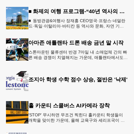
■ 화제의 여행 프로그램-“40년 역사의 신뢰… 서유럽 8개국 13일 대장정”
■ 동방관광&여행사 장재홍 CEO영국·프랑스·네덜란
드·독일·이탈리아·바티칸 등 역사와 문화, 자연 기
행…‘감동과 치유의 대장정’ 10월 6일 출발, 호텔·버스
·식사 일정‘
아마존 애틀랜타 드론 배송 금년 말 시작
스톤마운틴 물류센터 반경 7마일 내 소매업체 간의 빠
른 배송 경쟁이 치열해지는 가운데, 애틀랜타에서도
조만간 아마존의 택배가 하늘을 날아 배송될 예정이
다.아마존은 올해 말 조지아주
조지아 학생 수학 점수 상승, 절반은 '낙제'
홀 카운티 스쿨버스 AI카메라 장착
'STOP' 무시하면 무조건 찍힌다 홀카운티 학생들이
개학을 맞이한 가운데, 올해 교육구와 셰리프국이 학
생들의 안전을 위협하는 스쿨버스 추월 차량을 상대로
강력한 단속에 나선다.홀