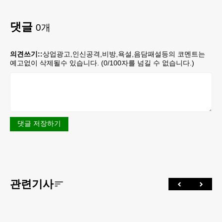
댓글
0
개
의견쓰기::
상업광고,인신공격,비방,욕설,음담패설등의 코멘트는
예고없이 삭제될수 있습니다. (
0
/100자를 넘길 수 없습니다.)
댓글 저장하기
관련기사