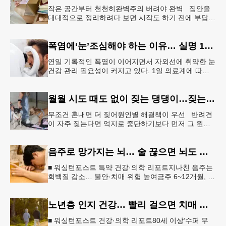
작은 공간부터 천천히완벽주의 버려야 완벽 집안을
대대적으로 정리하려다 보면 시작도 하기 전에 부담을
느끼기 쉽다. 이 같은 부담을 줄이는 방법으로‘소프트
정리’가 권장된다.&l
폭염에‘눈’조심해야 하는 이유… 실명 1위 질환 위험↑
연일 기록적인 폭염이 이어지면서 자외선에 취약한 눈
건강 관리 필요성이 커지고 있다. 1일 의료계에 따르
면 황반변성, 당뇨망막병증과 함께 3대 실명 질환인
녹내장 환자가 매해 증가
월월 시도 때도 없이 짖는 댕댕이…짖는 이유부터 파악해야
무조건 혼내면 더 짖어원인별 해결책이 우선 반려견
이 자주 짖는다면 억지로 중단하기보다 먼저 그 원인
을 파악해 원인별 적절한 해결책을 적용하는 것이 중
요하다. [로이터] 생후 6
음주로 망가지는 뇌… 술 끊으면 뇌도 회복된다
■ 워싱턴포스트 특약 건강·의학 리포트지나친 음주는
회백질 감소… 불안·치매 위험 높여금주 6~12개월, 기
억력·집중력 등 인지기능 회복“ 뇌는 회복 가능… 절주
만으로도 긍정적 변
노년층 인지 건강… 빨리 걸으면 치매 위험 낮아진다
■ 워싱턴포스트 건강·의학 리포트80세 이상‘수퍼 무