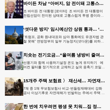
바이든 차남 “아버지, 암 전이돼 고통스럽게 투병 중”
조 바이든 전 대통령 [로이터] 조 바이든 전 대통령이
전립선암이 전이된 상태로 고통스럽게 투병 중이라고
바이든 전 대통령 차남 헌터 바이든이 밝혔다.헌터 바
이든은 8일 영국 B
‘셧다운 방지’ 임시예산안 상원 통과… ‘유권자 ID법’은 좌절
“트럼프, 공화 원내대표와 심야 통화에도 유권자법 관
철 못해” 연방정부의 일부 기능정지(셧다운)를 피하기
위한 임시예산안(CR·Continuing Resolution)이 연방
의회
치솟는 전기요금…“올여름 냉방비 줄여볼까”
선풍기와 함께 사용하기설정 온도 높게 유지하기 에
어컨 필터를 정기적으로 교체하고 실외 응축기 코일
청소 등 정기적인 관리만 제대로 해도 전기요금 절감
효과를 얻을 수 있다. &
15개주 주택 보험료 〉 재산세… 자연재해 다발 지역
7채 중 1채 무보험보험사 비교·번들링재해대비 강화
공사 이상기후로 자연재해가 빈발하는 주에서 주택 보
험료가 재산세 비용을 역전하는 현상이 나타나고 있
다. 사진은 작년 초 발생한
한 번에 치우려면 평생 못 치워…집 정리 트렌드 ‘소프트 정리’