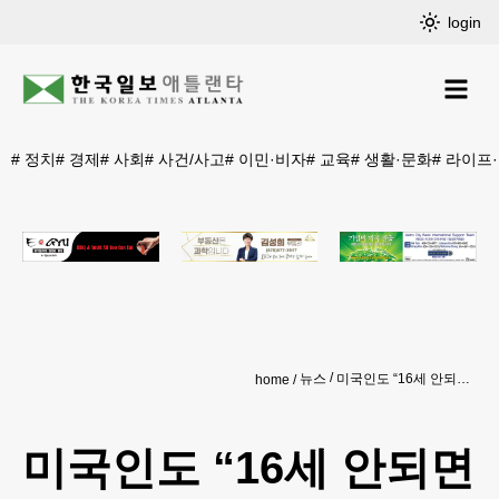
login
#
정치
#
경제
#
사회
#
사건/사고
#
이민·비자
#
교육
#
생활·문화
#
라이프
뉴스
미국인도 “16세 안되면 SNS 못쓰게 하자” 과반 여론
home
미국인도 “16세 안되면