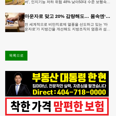
버’, 인지기능 저하 위험 48% 낮아50대 수준 보행속도
유지… 해마 크기도 더 큰 것 확인빠른 걸음이 건강한
뇌와 연관성 보
마운자로 맞고 20% 감량해도… 몸속엔‘비만 흔적’남았다
전 세계적으로 비만치료제 열풍을 선도하고 있는 ‘마
운자로’가 지방간을 개선해도 지방조직의 염증과 섬유
화까지 충분히 되돌리지는 못한다는 연구 결과가 나왔
다.순천향대서울병원은 서미혜
목록으로