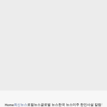
최신뉴스
로컬뉴스
글로벌 뉴스
한국 뉴스
미주 한인
사설 칼럼
구인
Home