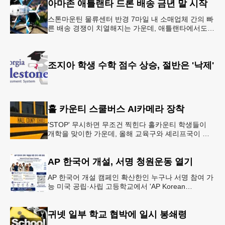
아마존 애틀랜타 드론 배송 금년 말 시작
스톤마운틴 물류센터 반경 7마일 내 소매업체 간의 빠
른 배송 경쟁이 치열해지는 가운데, 애틀랜타에서도
조만간 아마존의 택배가 하늘을 날아 배송될 예정이
다.아마존은 올해 말 조지아주
조지아 학생 수학 점수 상승, 절반은 '낙제'
홀 카운티 스쿨버스 AI카메라 장착
'STOP' 무시하면 무조건 찍힌다 홀카운티 학생들이
개학을 맞이한 가운데, 올해 교육구와 셰리프국이 학
생들의 안전을 위협하는 스쿨버스 추월 차량을 상대로
강력한 단속에 나선다.홀
AP 한국어 개설, 서명 청원운동 열기
AP 한국어 개설 캠페인 확산한인 누구나 서명 참여 가
능 미국 공립·사립 고등학교에서 'AP Korean
Language and Culture(한국어 및 한국문화 AP 과목)'
개
귀넷 일부 학교 협박에 일시 봉쇄령