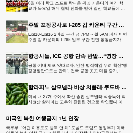
6일 여러 학교 소프트 락다운 귀넷 카운티의 여러 학
교가 목요일 허위 협박 전화를 받아 일선 학교들에 일
시적인 봉쇄령이 내려졌다고 교육구 측이 밝혔다.학부
모들에게 발송된 서한에서
주말 포장공사로 I-285 캅 카운티 구간 통행금지
Exit18-Exit16 2마일 구간 금 7PM ~ 월 5AM 폐쇄 이번
주말 캅 카운티의 I-285 일부 구간 전면 통행금지가 시
행된다. 18번 출구인 페이스 페리 로드에서 16
항공사들, ICE 공항 단속 반발…“영장 없인 협조 불가”
공항·기내 체포 잇따르자, 안전·법적책임 우려 확산“행
정영장만으로는 안돼”, 전국 공항 곳곳 마찰 증가, ICE
는 공항 단속 확대 방침 연방 이민세관단속국 요원들
이 뉴욕 JKF 케
할라피뇨 살모넬라 비상 치폴레·쿠도바 긴급 회수
미국 내 27개 주에서 확산 중인 살모넬라 식중독이 멕
시코산 할라피뇨 고추와 관련된 것으로 확인됐다.이에
따라 멕시코 음식 체인인 치폴레와 쿠도바가 해당 식
재료를 전면 회수했다.연
미국인 북한 여행금지 1년 연장
국무부, “어떤 이유로도 방북 안 돼” 도널드 트럼프 행정부가 미국
인들의 북한 여행 금지 조치를 1년 더 연장했다.연방국무부는 6일