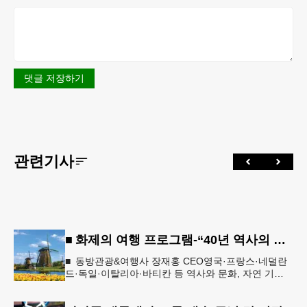
댓글 저장하기
관련기사
■ 화제의 여행 프로그램-“40년 역사의 신뢰… 서유럽 8개국 13일 대장정”
■ 동방관광&여행사 장재홍 CEO영국·프랑스·네덜란
드·독일·이탈리아·바티칸 등 역사와 문화, 자연 기
행…‘감동과 치유의 대장정’ 10월 6일 출발, 호텔·버스
·식사 일정‘