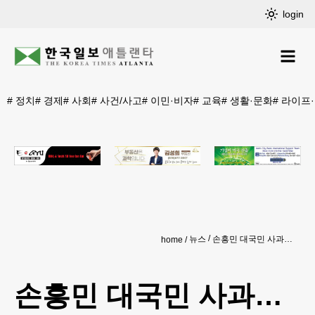
login
#
정치
#
경제
#
사회
#
사건/사고
#
이민·비자
#
교육
#
생활·문화
#
라이프
뉴스
손흥민 대국민 사과…전 국민 울렸다
home
손흥민 대국민 사과…