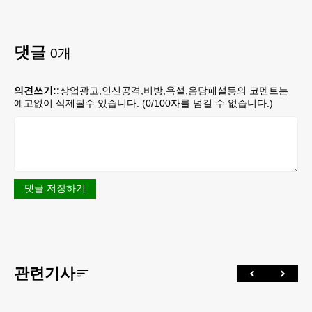
댓글
0
개
의견쓰기::
상업광고,인신공격,비방,욕설,음담패설등의 코멘트는
예고없이 삭제될수 있습니다. (
0
/100자를 넘길 수 없습니다.)
댓글 저장하기
관련기사