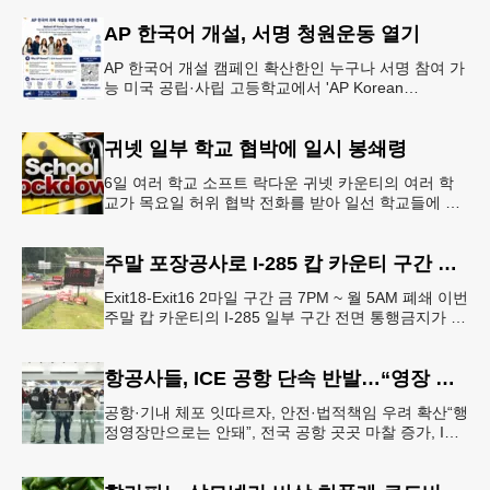
강력한 단속에 나선다.홀
AP 한국어 개설, 서명 청원운동 열기
AP 한국어 개설 캠페인 확산한인 누구나 서명 참여 가
능 미국 공립·사립 고등학교에서 'AP Korean
Language and Culture(한국어 및 한국문화 AP 과목)'
개
귀넷 일부 학교 협박에 일시 봉쇄령
6일 여러 학교 소프트 락다운 귀넷 카운티의 여러 학
교가 목요일 허위 협박 전화를 받아 일선 학교들에 일
시적인 봉쇄령이 내려졌다고 교육구 측이 밝혔다.학부
모들에게 발송된 서한에서
주말 포장공사로 I-285 캅 카운티 구간 통행금지
Exit18-Exit16 2마일 구간 금 7PM ~ 월 5AM 폐쇄 이번
주말 캅 카운티의 I-285 일부 구간 전면 통행금지가 시
행된다. 18번 출구인 페이스 페리 로드에서 16
항공사들, ICE 공항 단속 반발…“영장 없인 협조 불가”
공항·기내 체포 잇따르자, 안전·법적책임 우려 확산“행
정영장만으로는 안돼”, 전국 공항 곳곳 마찰 증가, ICE
는 공항 단속 확대 방침 연방 이민세관단속국 요원들
이 뉴욕 JKF 케