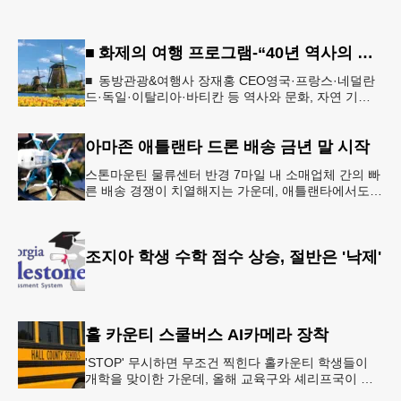
■ 화제의 여행 프로그램-“40년 역사의 신뢰… 서유럽 8개국 13일 대장정”
■ 동방관광&여행사 장재홍 CEO영국·프랑스·네덜란
드·독일·이탈리아·바티칸 등 역사와 문화, 자연 기
행…‘감동과 치유의 대장정’ 10월 6일 출발, 호텔·버스
·식사 일정‘
아마존 애틀랜타 드론 배송 금년 말 시작
스톤마운틴 물류센터 반경 7마일 내 소매업체 간의 빠
른 배송 경쟁이 치열해지는 가운데, 애틀랜타에서도
조만간 아마존의 택배가 하늘을 날아 배송될 예정이
다.아마존은 올해 말 조지아주
조지아 학생 수학 점수 상승, 절반은 '낙제'
홀 카운티 스쿨버스 AI카메라 장착
'STOP' 무시하면 무조건 찍힌다 홀카운티 학생들이
개학을 맞이한 가운데, 올해 교육구와 셰리프국이 학
생들의 안전을 위협하는 스쿨버스 추월 차량을 상대로