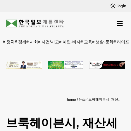
login
#
정치
#
경제
#
사회
#
사건/사고
#
이민·비자
#
교육
#
생활·문화
#
라이프
뉴스
브룩헤이븐시, 재산세 40% 인상 확정
home
브룩헤이븐시, 재산세