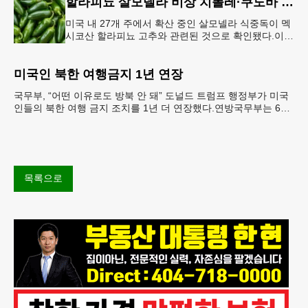
할라피뇨 살모넬라 비상 치폴레·쿠도바 긴급 회수
미국 내 27개 주에서 확산 중인 살모넬라 식중독이 멕
시코산 할라피뇨 고추와 관련된 것으로 확인됐다.이에
따라 멕시코 음식 체인인 치폴레와 쿠도바가 해당 식
재료를 전면 회수했다.연
미국인 북한 여행금지 1년 연장
국무부, “어떤 이유로도 방북 안 돼” 도널드 트럼프 행정부가 미국
인들의 북한 여행 금지 조치를 1년 더 연장했다.연방국무부는 6일
“북한 내 체포와 구금 위험으로부터 미국민의 안
목록으로