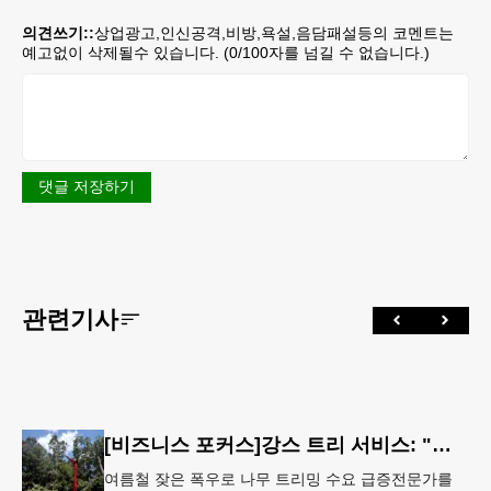
의견쓰기::
상업광고,인신공격,비방,욕설,음담패설등의 코멘트는
예고없이 삭제될수 있습니다. (
0
/100자를 넘길 수 없습니다.)
댓글 저장하기
관련기사
[비즈니스 포커스]강스 트리 서비스: "강풍에 부러질라"… 여름철 주택가 수목 관리 '비상'
여름철 잦은 폭우로 나무 트리밍 수요 급증전문가를