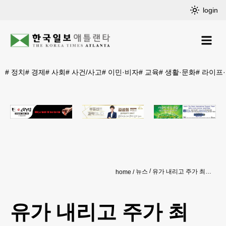
login
#
정치
#
경제
#
사회
#
사건/사고
#
이민·비자
#
교육
#
생활·문화
#
라이프
뉴스
유가 내리고 주가 최고… 종전협상 타결에 경제 ‘숨통’
home
유가 내리고 주가 최