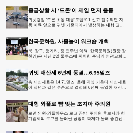
개장할 예정”이라
응급상황 시 ‘드론’이 제일 먼저 출동
귀넷경찰 ‘드론 초동 대응’도입911 신고 접수되면 자
동 이륙 앞으로 귀넷 카운티에서 발생하는 대형 교통
사고나 범죄 현장 등 응급 상황 발생 시 드론이 가장
먼저 현장에 출동해 상
한국문화원, 사물놀이 워크숍 개최
북, 장구, 꽹가리, 징 연주법 익혀 한국문화원(원장 장
찬영)은 지난 2일 둘루스에 위치한 주님의 영광교회에
서 사물놀이 워크숍을 개최했다.한국을 대표하는 전통
공연예술인 사물놀이
귀넷 재산세 6년째 동결…6.95밀즈
총 재산세율은 14.71밀즈 올해 귀넷 카운티 재산세율
이 작년과 같은 수준으로 결정돼 6년째 동일한 재산세
율을 유지하게 됐다.귀넷 커미셔너 위원회는 4일 저녁
열린 정례 회의에서
대형 와플로 뺨 맞는 조지아 주의원
로먼 의원∙와플하우스 로고 공방 주의원 후보자와 한
기업체의 로고를 둘러싼 공방이 화제다.올해 중간선거
에서 민주당 주상원 후보(7지구)로 나서는 루와 로먼
(둘루스) 주하원의원은