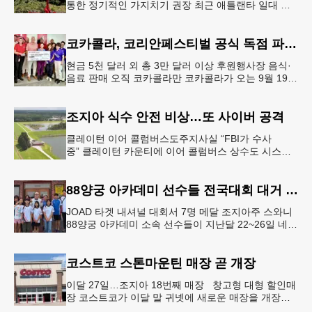
통한 정기적인 가지치기 권장 최근 애틀랜타 일대 주
택가에서 여름철 수목 관리에 대한 경각심이 높아지면
서, 전문적인 트리밍(가지치기
코카콜라, 코리안페스티벌 공식 독점 파트너 참여
현금 5천 달러 외 총 3만 달러 이상 후원행사장 음식·
음료 판매 오직 코카콜라만 코카콜라가 오는 9월 19-
20일 귀넷플레이스 몰에서 열리는 2026 코리안 페스
티벌의 공식 독점
조지아 식수 안전 비상…또 사이버 공격
클레이턴 이어 콜럼버스도주지사실 “FBI가 수사
중” 클레이턴 카운티에 이어 콜럼버스 상수도 시스템
도 사이버 공격을 받은 것으로 확인됐다. 이로써 조지
아에서만 최소 2곳의 상수도
88양궁 아카데미 선수들 전국대회 대거 입상
JOAD 타겟 내셔널 대회서 7명 메달 조지아주 스와니
88양궁 아카데미 소속 선수들이 지난달 22~26일 네브
래스카주 링컨에서 열린 2026 주니어 올림픽 양궁 디
벨롭먼트(JOA
코스트코 스톤마운틴 매장 곧 개장
이달 27일…조지아 18번째 매장 창고형 대형 할인매
장 코스트코가 이달 말 귀넷에 새로운 매장을 개장한
다.코스트코는 4일 “스톤마운틴 매장을 8월 27일 정식