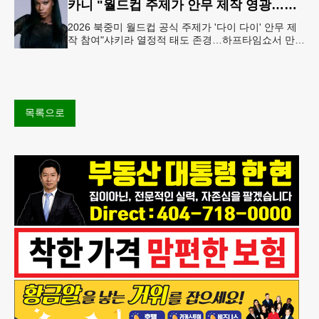
카니 "월드컵 주제가 안무 제작 영광…춤은 국경 없는 언어"
2026 북중미 월드컵 공식 주제가 '다이 다이' 안무 제
작 참여"샤키라 열정적 태도 존경…하프타임쇼서 만난
BTS, 특별한 기억""글로벌-한국 엔터테인먼트 산업 잇
는 가교 역할
목록으로