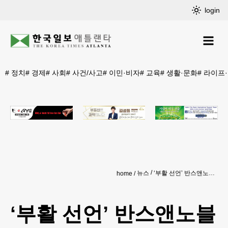
login
#
정치
#
경제
#
사회
#
사건/사고
#
이민·비자
#
교육
#
생활·문화
#
라이프
뉴스
‘부활 선언’ 반스앤노블 또 다시 폐점?
home
‘부활 선언’ 반스앤노블