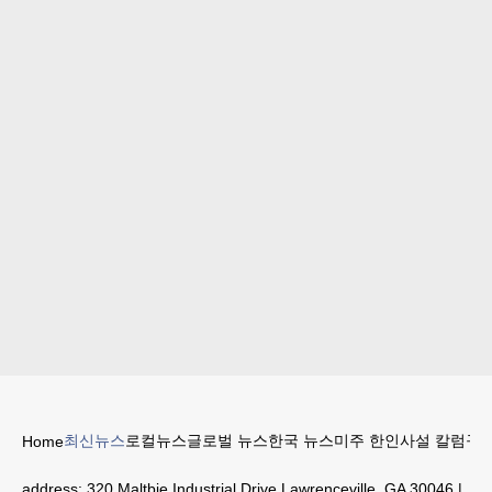
최신뉴스
로컬뉴스
글로벌 뉴스
한국 뉴스
미주 한인
사설 칼럼
구인
Home
address:
320 Maltbie Industrial Drive Lawrenceville, GA 30046
|