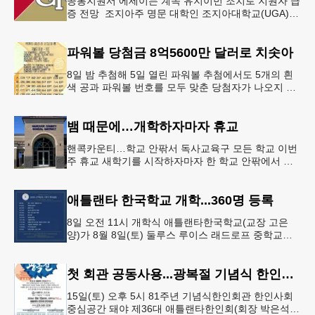
공통지원서 에세이는 계속 유지이번 조치로 지원자 급
증 전망 조지아주 명문 대학인 조지아대학교(UGA)와
조지아텍(GT)에 지원하는 고등학교 12학년 학생들의
입시 부담이 한층 줄
파워볼 당첨금 8억5600만 달러로 치솟아
8일 밤 추첨해 5일 열린 파워볼 추첨에서도 5개의 흰
색 공과 파워볼 번호를 모두 맞춘 당첨자가 나오지 않
으면서 행운의 주인공은 다음 기회로 미뤄지게 됐다.
이에 따라 이번 주 토요
뱀 때문에…개학하자마자 휴교
핸콕카운티…학교 안팎서 독사교육구 모든 학교 이번
주 휴교 새학기를 시작하자마자 한 학교 안팎에서 잇
따라 뱀들이 출몰해 교육구 모든 학교가 휴교에 들어
가는 일이 벌어졌다.6일 WS
애틀랜타 한국학교 개학...360명 등록
8일 오전 11시 개학식 애틀랜타한국학교(교장 고은
양)가 8월 8일(토) 둘루스 루이스 래드로프 중학교에
서 26-27학년도 새 학기를 시작한다. 개학식은 당일
오전 11시 학교 카
첫 회관 공동사용...광복절 기념식 한인회관서
15일(토) 오후 5시 81주년 기념식한인회관 한인사회
중심공간 돼야 제36대 애틀랜타한인회(회장 박은석·