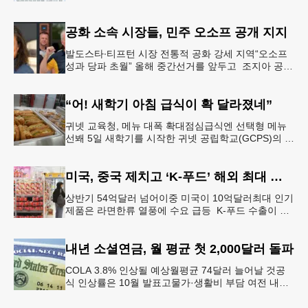
이사장 강신범)는 제81주년 광복절 기념식을 오는 15
일(토) 오후 5시
공화 소속 시장들, 민주 오소프 공개 지지
발도스타∙티프턴 시장 전통적 공화 강세 지역“오소프
성과 당파 초월” 올해 중간선거를 앞두고 조지아 공화
당 소속 두 명의 시장이 민주당 존 오스프 연방상원의
원 지지를 선언했다.
“어! 새학기 아침 급식이 확 달라졌네”
귀넷 교육청, 메뉴 대폭 확대점심급식엔 선택형 메뉴
선봬 5일 새학기를 시작한 귀넷 공립학교(GCPS)의 급
식 메뉴가 한층 다양해졌다.GCPS 학교영양프로그램
에 따르면 특히 아침
미국, 중국 제치고 ‘K-푸드’ 해외 최대 시장 부상
상반기 54억달러 넘어이중 미국이 10억달러최대 인기
제품은 라면한류 열풍에 수요 급등 K-푸드 수출이 라
면, 과자, 음료 등 제품 인기에 힘입어 올해 상반기에
도 역대 최고를 기록
내년 소셜연금, 월 평균 첫 2,000달러 돌파
COLA 3.8% 인상될 예상월평균 74달러 늘어날 것공
식 인상률은 10월 발표고물가·생활비 부담 여전 내년
소셜 시큐리티(사회보장연금) 생활비 조정(COLA)이
3.8%에 이를