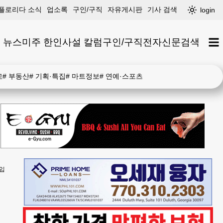
플로리다 소식
업소록
구인/구직
자유게시판
기사 검색
login
 뉴스
미주 한인
사설 칼럼
구인/구직
전자신문
검색
고
#
부동산
#
기획·특집
#
마트정보
#
연예·스포츠
도입