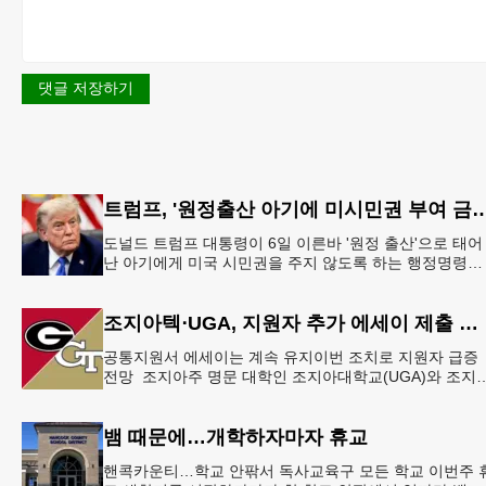
댓글 저장하기
트럼프, '원정출산 아기에 미시민권 부여 금
도널드 트럼프 대통령이 6일 이른바 '원정 출산'으로 태어
난 아기에게 미국 시민권을 주지 않도록 하는 행정명령에
서명했다.트럼프 대통령은 이날 백악관에서 서명식을 열
이같은 내용
조지아텍⋅UGA, 지원자 추가 에세이 제출 폐지
공통지원서 에세이는 계속 유지이번 조치로 지원자 급증
전망 조지아주 명문 대학인 조지아대학교(UGA)와 조지
텍(GT)에 지원하는 고등학교 12학년 학생들의 입시 부담
이 한층 줄
뱀 때문에…개학하자마자 휴교
핸콕카운티…학교 안팎서 독사교육구 모든 학교 이번주 