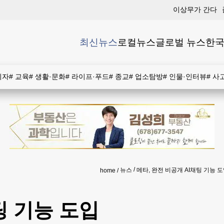
이상무가 간다
최신뉴스
로컬뉴스
글로벌 뉴스
한국
비자
#
교육
#
생활·문화
#
라이프·푸드
#
종교
#
업소탐방
#
인물·인터뷰
#
사
뉴스
메타, 완전 비공개 AI채팅 기능 
home
팅 기능 도입