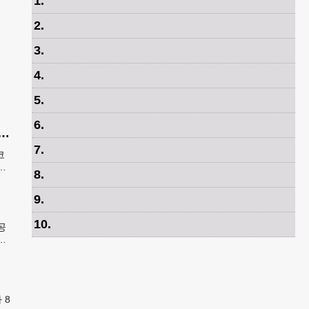
1
.
2
.
3
.
4
.
5
.
6
.
 기아 코리안페스티벌에 5만 달러 후원
7
.
코
으
8
.
 한
9
.
10
.
공
행
번
 8