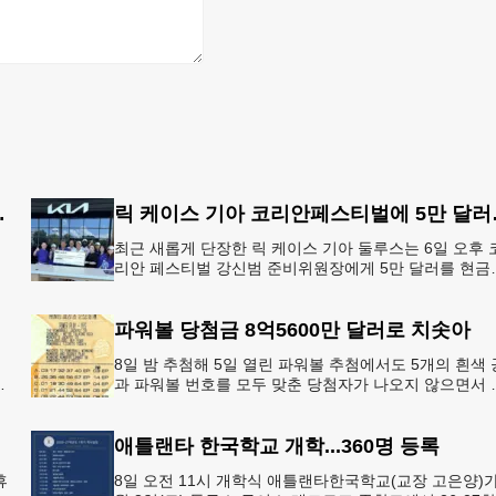
지' 행정명령 서명
릭 케이스
최근 새롭게 단장한 릭 케이스 기아 둘루스는 6일 오후 
리안 페스티벌 강신범 준비위원장에게 5만 달러를 현금
고
로 후원했다. 릭 케이스 기아 관계자는 딜러샵에 언제든
인들의 방문
파워볼 당첨금 8억5600만 달러로 치솟아
8일 밤 추첨해 5일 열린 파워볼 추첨에서도 5개의 흰색 
아
과 파워볼 번호를 모두 맞춘 당첨자가 나오지 않으면서 
운의 주인공은 다음 기회로 미뤄지게 됐다.이에 따라 이
주 토요
애틀랜타 한국학교 개학...360명 등록
휴
8일 오전 11시 개학식 애틀랜타한국학교(교장 고은양)가