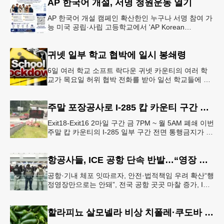
AP 한국어 개설, 서명 청원운동 열기
AP 한국어 개설 캠페인 확산한인 누구나 서명 참여 가
능 미국 공립·사립 고등학교에서 'AP Korean
Language and Culture(한국어 및 한국문화 AP 과목)'
개
귀넷 일부 학교 협박에 일시 봉쇄령
6일 여러 학교 소프트 락다운 귀넷 카운티의 여러 학
교가 목요일 허위 협박 전화를 받아 일선 학교들에 일
시적인 봉쇄령이 내려졌다고 교육구 측이 밝혔다.학부
모들에게 발송된 서한에서
주말 포장공사로 I-285 캅 카운티 구간 통행금지
Exit18-Exit16 2마일 구간 금 7PM ~ 월 5AM 폐쇄 이번
주말 캅 카운티의 I-285 일부 구간 전면 통행금지가 시
행된다. 18번 출구인 페이스 페리 로드에서 16
항공사들, ICE 공항 단속 반발…“영장 없인 협조 불가”
공항·기내 체포 잇따르자, 안전·법적책임 우려 확산“행
정영장만으로는 안돼”, 전국 공항 곳곳 마찰 증가, ICE
는 공항 단속 확대 방침 연방 이민세관단속국 요원들
이 뉴욕 JKF 케
할라피뇨 살모넬라 비상 치폴레·쿠도바 긴급 회수