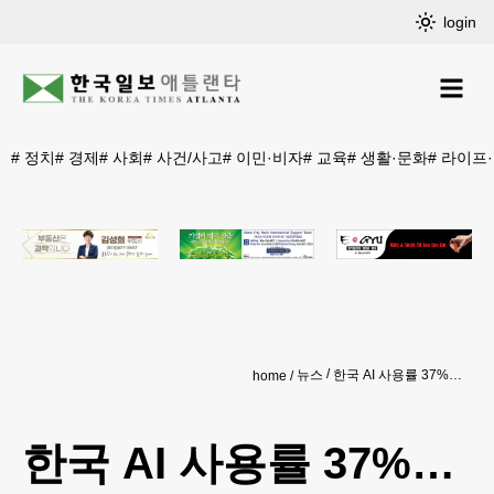
login
#
정치
#
경제
#
사회
#
사건/사고
#
이민·비자
#
교육
#
생활·문화
#
라이프
뉴스
한국 AI 사용률 37%… 세계 최고 성장세
home
한국 AI 사용률 37%…