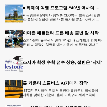
■ 화제의 여행 프로그램-“40년 역사의 신뢰… 서유럽 8개국 13일 대장정”
■ 동방관광&여행사 장재홍 CEO영국·프랑스·네덜란
드·독일·이탈리아·바티칸 등 역사와 문화, 자연 기
행…‘감동과 치유의 대장정’ 10월 6일 출발, 호텔·버스
·식사 일정‘
아마존 애틀랜타 드론 배송 금년 말 시작
스톤마운틴 물류센터 반경 7마일 내 소매업체 간의 빠
른 배송 경쟁이 치열해지는 가운데, 애틀랜타에서도
조만간 아마존의 택배가 하늘을 날아 배송될 예정이
다.아마존은 올해 말 조지아주
조지아 학생 수학 점수 상승, 절반은 '낙제'
홀 카운티 스쿨버스 AI카메라 장착
'STOP' 무시하면 무조건 찍힌다 홀카운티 학생들이
개학을 맞이한 가운데, 올해 교육구와 셰리프국이 학
생들의 안전을 위협하는 스쿨버스 추월 차량을 상대로
강력한 단속에 나선다.홀