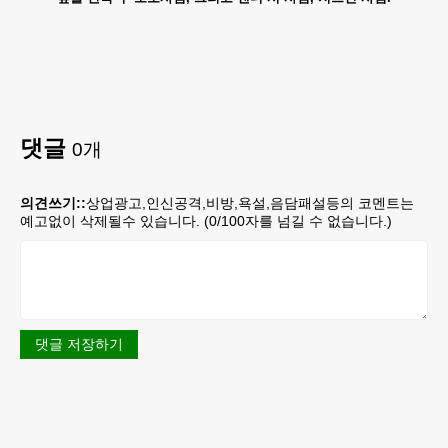
댓글
0
개
의견쓰기::
상업광고,인신공격,비방,욕설,음담패설등의 코멘트는
예고없이 삭제될수 있습니다. (
0
/100자를 넘길 수 없습니다.)
댓글 저장하기