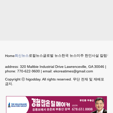
최신뉴스
로컬뉴스
글로벌 뉴스
한국 뉴스
미주 한인
사설 칼럼
구인
Home
address:
320 Maltbie Industrial Drive Lawrenceville, GA 30046
|
phone:
770-622-9600
| email:
ekoreatimes@gmail.com
Copyright ⓒ higodday. All rights reserved. 무단 전재 및 재배포
금지.