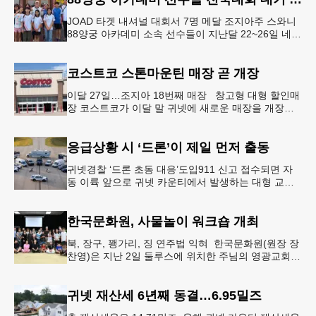
JOAD 타겟 내셔널 대회서 7명 메달 조지아주 스와니
88양궁 아카데미 소속 선수들이 지난달 22~26일 네브
래스카주 링컨에서 열린 2026 주니어 올림픽 양궁 디
벨롭먼트(JOA
코스트코 스톤마운틴 매장 곧 개장
이달 27일…조지아 18번째 매장 창고형 대형 할인매
장 코스트코가 이달 말 귀넷에 새로운 매장을 개장한
다.코스트코는 4일 “스톤마운틴 매장을 8월 27일 정식
개장할 예정”이라
응급상황 시 ‘드론’이 제일 먼저 출동
귀넷경찰 ‘드론 초동 대응’도입911 신고 접수되면 자
동 이륙 앞으로 귀넷 카운티에서 발생하는 대형 교통
사고나 범죄 현장 등 응급 상황 발생 시 드론이 가장
먼저 현장에 출동해 상
한국문화원, 사물놀이 워크숍 개최
북, 장구, 꽹가리, 징 연주법 익혀 한국문화원(원장 장
찬영)은 지난 2일 둘루스에 위치한 주님의 영광교회에
서 사물놀이 워크숍을 개최했다.한국을 대표하는 전통
공연예술인 사물놀이
귀넷 재산세 6년째 동결…6.95밀즈