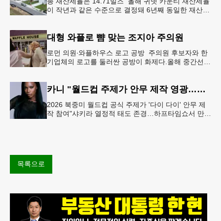
총 재산세율은 14.71밀즈 올해 귀넷 카운티 재산세율
이 작년과 같은 수준으로 결정돼 6년째 동일한 재산세
율을 유지하게 됐다.귀넷 커미셔너 위원회는 4일 저녁
열린 정례 회의에서
대형 와플로 뺨 맞는 조지아 주의원
로먼 의원∙와플하우스 로고 공방 주의원 후보자와 한
기업체의 로고를 둘러싼 공방이 화제다.올해 중간선거
에서 민주당 주상원 후보(7지구)로 나서는 루와 로먼
(둘루스) 주하원의원은
카니 "월드컵 주제가 안무 제작 영광…춤은 국경 없는 언어"
2026 북중미 월드컵 공식 주제가 '다이 다이' 안무 제
작 참여"샤키라 열정적 태도 존경…하프타임쇼서 만난
BTS, 특별한 기억""글로벌-한국 엔터테인먼트 산업 잇
는 가교 역할
목록으로