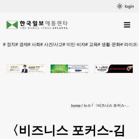
login
#
정치
#
경제
#
사회
#
사건/사고
#
이민·비자
#
교육
#
생활·문화
#
라이프
뉴스
〈비즈니스 포커스-김철회 태권도장〉 “무예와 지성 겸비 태권도인 양성”
home
〈비즈니스 포커스-김