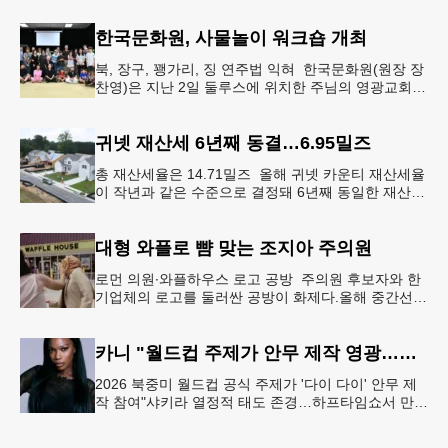
먼저 현장에 출동해 상
한국문화원, 사물놀이 워크숍 개최
북, 장구, 꽹가리, 징 연주법 익혀 한국문화원(원장 장
찬영)은 지난 2일 둘루스에 위치한 주님의 영광교회에
서 사물놀이 워크숍을 개최했다.한국을 대표하는 전통
공연예술인 사물놀이
귀넷 재산세 6년째 동결…6.95밀즈
총 재산세율은 14.71밀즈 올해 귀넷 카운티 재산세율
이 작년과 같은 수준으로 결정돼 6년째 동일한 재산세
율을 유지하게 됐다.귀넷 커미셔너 위원회는 4일 저녁
열린 정례 회의에서
대형 와플로 뺨 맞는 조지아 주의원
로먼 의원∙와플하우스 로고 공방 주의원 후보자와 한
기업체의 로고를 둘러싼 공방이 화제다.올해 중간선거
에서 민주당 주상원 후보(7지구)로 나서는 루와 로먼
(둘루스) 주하원의원은
카니 "월드컵 주제가 안무 제작 영광…춤은 국경 없는 언어"
2026 북중미 월드컵 공식 주제가 '다이 다이' 안무 제
작 참여"샤키라 열정적 태도 존경…하프타임쇼서 만난
BTS, 특별한 기억""글로벌-한국 엔터테인먼트 산업 잇
는 가교 역할