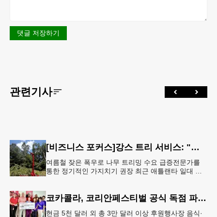
댓글 저장하기
관련기사
[비즈니스 포커스]강스 트리 서비스: "강풍에 부러질라"… 여름철 주택가 수목 관리 '비상'
여름철 잦은 폭우로 나무 트리밍 수요 급증전문가를
통한 정기적인 가지치기 권장 최근 애틀랜타 일대 주
택가에서 여름철 수목 관리에 대한 경각심이 높아지면
서, 전문적인 트리밍(가지치기
코카콜라, 코리안페스티벌 공식 독점 파트너 참여
현금 5천 달러 외 총 3만 달러 이상 후원행사장 음식·