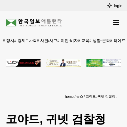
login
#
정치
#
경제
#
사회
#
사건/사고
#
이민·비자
#
교육
#
생활·문화
#
라이프
뉴스
코야드, 귀넷 검찰청 ‘커뮤니티 챔피언’ 선정
home
코야드, 귀넷 검찰청