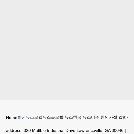
최신뉴스
로컬뉴스
글로벌 뉴스
한국 뉴스
미주 한인
사설 칼럼
구인
Home
address:
320 Maltbie Industrial Drive Lawrenceville, GA 30046
|