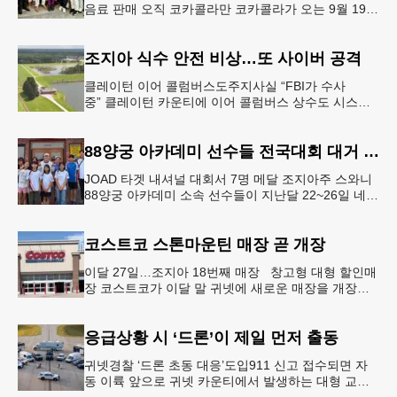
음료 판매 오직 코카콜라만 코카콜라가 오는 9월 19-
20일 귀넷플레이스 몰에서 열리는 2026 코리안 페스
티벌의 공식 독점
조지아 식수 안전 비상…또 사이버 공격
클레이턴 이어 콜럼버스도주지사실 “FBI가 수사
중” 클레이턴 카운티에 이어 콜럼버스 상수도 시스템
도 사이버 공격을 받은 것으로 확인됐다. 이로써 조지
아에서만 최소 2곳의 상수도
88양궁 아카데미 선수들 전국대회 대거 입상
JOAD 타겟 내셔널 대회서 7명 메달 조지아주 스와니
88양궁 아카데미 소속 선수들이 지난달 22~26일 네브
래스카주 링컨에서 열린 2026 주니어 올림픽 양궁 디
벨롭먼트(JOA
코스트코 스톤마운틴 매장 곧 개장
이달 27일…조지아 18번째 매장 창고형 대형 할인매
장 코스트코가 이달 말 귀넷에 새로운 매장을 개장한
다.코스트코는 4일 “스톤마운틴 매장을 8월 27일 정식
개장할 예정”이라
응급상황 시 ‘드론’이 제일 먼저 출동
귀넷경찰 ‘드론 초동 대응’도입911 신고 접수되면 자
동 이륙 앞으로 귀넷 카운티에서 발생하는 대형 교통
사고나 범죄 현장 등 응급 상황 발생 시 드론이 가장