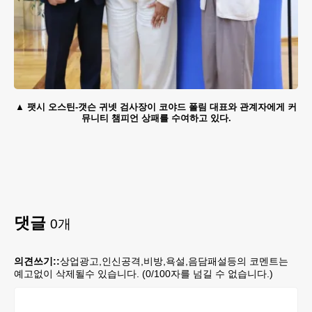
팻시 오스틴-갯슨 귀넷 검사장이 코야드 폴림 대표와 관계자에게 커
뮤니티 챔피언 상패를 수여하고 있다.
댓글
0
개
의견쓰기::
상업광고,인신공격,비방,욕설,음담패설등의 코멘트는
예고없이 삭제될수 있습니다. (
0
/100자를 넘길 수 없습니다.)