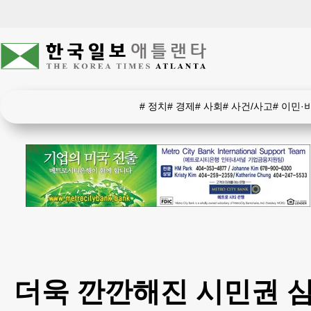
#
정치
#
경제
#
사회
#
사건/사고
#
이민·
더욱 깐깐해진 시민권 