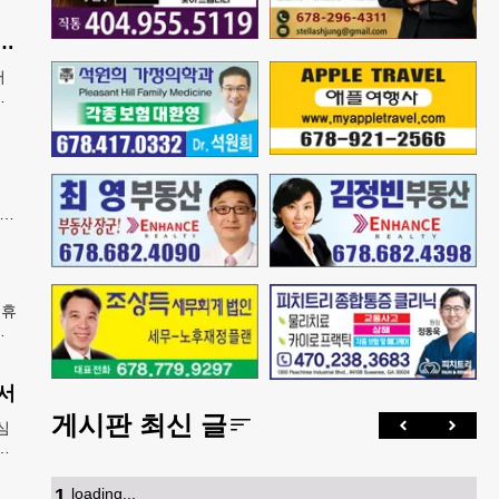
산 아기에 미시민권 부여 금지' 행정명령 서명
어
에
열고
폐지
증
지아
담
 휴
들
벌어
서
게시판 최신 글
심
강
5
1
.
loading...