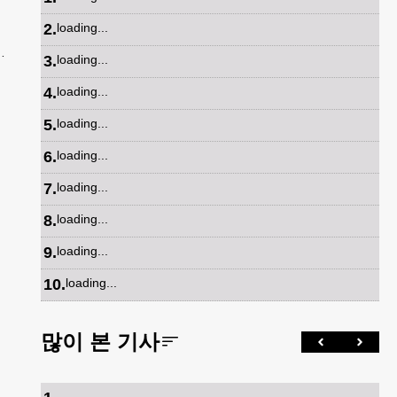
2
.
loading...
메
3
.
loading...
면
4
.
loading...
5
.
loading...
6
.
loading...
7
.
loading...
8
.
loading...
9
.
loading...
10
.
loading...
많이 본 기사