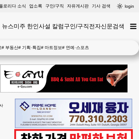
플로리다 소식
업소록
구인/구직
자유게시판
기사 검색
login
 뉴스
미주 한인
사설 칼럼
구인/구직
전자신문
검색
고
#
부동산
#
기획·특집
#
마트정보
#
연예·스포츠
사