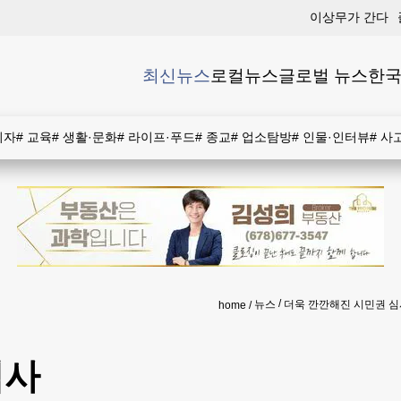
이상무가 간다
최신뉴스
로컬뉴스
글로벌 뉴스
한국
비자
#
교육
#
생활·문화
#
라이프·푸드
#
종교
#
업소탐방
#
인물·인터뷰
#
사
뉴스
더욱 깐깐해진 시민권 심
home
심사