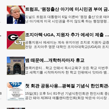
트럼프, '원정출
도널드 트럼프 대통령이 6일 이른바 '원정 출산'으로 태
지
난 아기에게 미국 시민권을 주지 않도록 하는 행정명령
총
서명했다.트럼프 대통령은 이날 백악관에서 서명식을 
이같은 내용
 5만 달러 후원
조지아텍⋅UGA, 지원자 추가 에세이 제출 
공통지원서 에세이는 계속 유지이번 조치로 지원자 급
으
전망 조지아주 명문 대학인 조지아대학교(UGA)와 조
한
텍(GT)에 지원하는 고등학교 12학년 학생들의 입시 부
이 한층 줄
뱀 때문에…개학하자마자 휴교
공
핸콕카운티…학교 안팎서 독사교육구 모든 학교 이번주
행
교 새학기를 시작하자마자 한 학교 안팎에서 잇따라 뱀
번
이 출몰해 교육구 모든 학교가 휴교에 들어가는 일이 
졌다.6일 WS
첫 회관 공동사용...광복절 기념식 한인회관
8
15일(토) 오후 5시 81주년 기념식한인회관 한인사회 중
년
공간 돼야 제36대 애틀랜타한인회(회장 박은석·이사장 
신범)는 제81주년 광복절 기념식을 오는 15일(토) 오후 
시