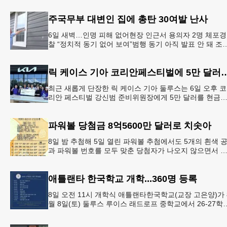
주국무부 대변인 집에 총탄 30여발 난사
6일 새벽…인명 피해 없어현장 인근서 용의자 2명 체포경
찰 “정치적 동기 없어 보여”범행 동기 아직 발표 안 돼 조
아 국무장관 대변인이자 공보국장 자택에 최소 30발의 
격이
릭 케이스 기아 코리안페스티벌에
최근 새롭게 단장한 릭 케이스 기아 둘루스는 6일 오후 코
리안 페스티벌 강신범 준비위원장에게 5만 달러를 현금
로 후원했다. 릭 케이스 기아 관계자는 딜러샵에 언제든 
인들의 방문
파워볼 당첨금 8억5600만 달러로 치솟아
8일 밤 추첨해 5일 열린 파워볼 추첨에서도 5개의 흰색 
과 파워볼 번호를 모두 맞춘 당첨자가 나오지 않으면서 
운의 주인공은 다음 기회로 미뤄지게 됐다.이에 따라 이
주 토요
애틀랜타 한국학교 개학...360명 등록
8일 오전 11시 개학식 애틀랜타한국학교(교장 고은양)가 
월 8일(토) 둘루스 루이스 래드로프 중학교에서 26-27학
도 새 학기를 시작한다. 개학식은 당일 오전 11시 학교 카