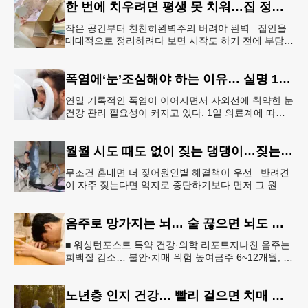
한 번에 치우려면 평생 못 치워…집 정리 트렌드 ‘소프트 정리’
작은 공간부터 천천히완벽주의 버려야 완벽 집안을
대대적으로 정리하려다 보면 시작도 하기 전에 부담을
느끼기 쉽다. 이 같은 부담을 줄이는 방법으로‘소프트
정리’가 권장된다.&l
폭염에‘눈’조심해야 하는 이유… 실명 1위 질환 위험↑
연일 기록적인 폭염이 이어지면서 자외선에 취약한 눈
건강 관리 필요성이 커지고 있다. 1일 의료계에 따르
면 황반변성, 당뇨망막병증과 함께 3대 실명 질환인
녹내장 환자가 매해 증가
월월 시도 때도 없이 짖는 댕댕이…짖는 이유부터 파악해야
무조건 혼내면 더 짖어원인별 해결책이 우선 반려견
이 자주 짖는다면 억지로 중단하기보다 먼저 그 원인
을 파악해 원인별 적절한 해결책을 적용하는 것이 중
요하다. [로이터] 생후 6
음주로 망가지는 뇌… 술 끊으면 뇌도 회복된다
■ 워싱턴포스트 특약 건강·의학 리포트지나친 음주는
회백질 감소… 불안·치매 위험 높여금주 6~12개월, 기
억력·집중력 등 인지기능 회복“ 뇌는 회복 가능… 절주
만으로도 긍정적 변
노년층 인지 건강… 빨리 걸으면 치매 위험 낮아진다