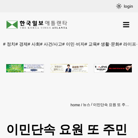
login
#
정치
#
경제
#
사회
#
사건/사고
#
이민·비자
#
교육
#
생활·문화
#
라이프
뉴스
이민단속 요원 또 주민에 총격
home
이민단속 요원 또 주민