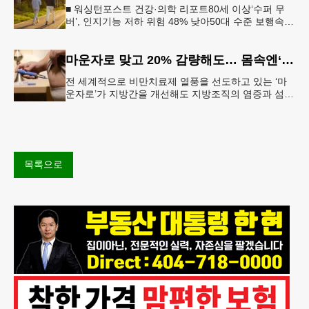
■ 워싱턴포스트 건강·의학 리포트80세 이상‘수퍼 무
버’, 인지기능 저하 위험 48% 낮아50대 수준 보행속도
유지… 해마 크기도 더 큰 것 확인빠른 걸음이 건강한
뇌와 연관성 보
마운자로 맞고 20% 감량해도… 몸속엔‘비만 흔적’남았다
전 세계적으로 비만치료제 열풍을 선도하고 있는 ‘마
운자로’가 지방간을 개선해도 지방조직의 염증과 섬유
화까지 충분히 되돌리지는 못한다는 연구 결과가 나왔
다.순천향대서울병원은 서미혜
목록으로