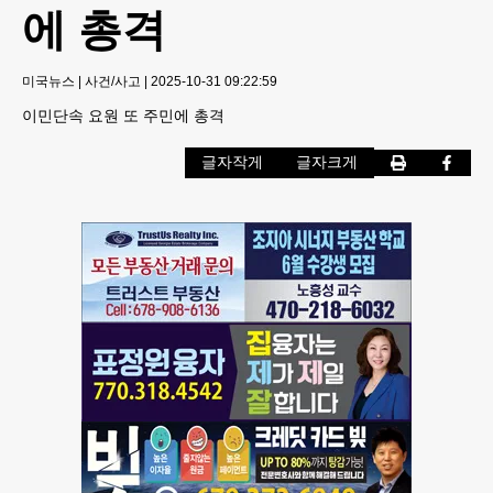
에 총격
미국뉴스
|
사건/사고
|
2025-10-31 09:22:59
이민단속 요원 또 주민에 총격
글자작게
글자크게