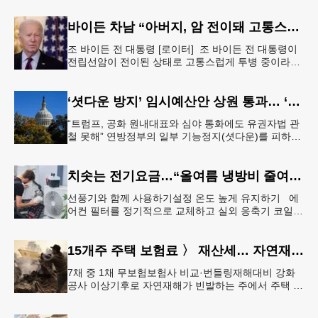
바이든 차남 “아버지, 암 전이돼 고통스럽게 투병 중”
조 바이든 전 대통령 [로이터] 조 바이든 전 대통령이
전립선암이 전이된 상태로 고통스럽게 투병 중이라고
바이든 전 대통령 차남 헌터 바이든이 밝혔다.헌터 바
이든은 8일 영국 B
‘셧다운 방지’ 임시예산안 상원 통과… ‘유권자 ID법’은 좌절
“트럼프, 공화 원내대표와 심야 통화에도 유권자법 관
철 못해” 연방정부의 일부 기능정지(셧다운)를 피하기
위한 임시예산안(CR·Continuing Resolution)이 연방
의회
치솟는 전기요금…“올여름 냉방비 줄여볼까”
선풍기와 함께 사용하기설정 온도 높게 유지하기 에
어컨 필터를 정기적으로 교체하고 실외 응축기 코일
청소 등 정기적인 관리만 제대로 해도 전기요금 절감
효과를 얻을 수 있다. &
15개주 주택 보험료 〉 재산세… 자연재해 다발 지역
7채 중 1채 무보험보험사 비교·번들링재해대비 강화
공사 이상기후로 자연재해가 빈발하는 주에서 주택 보
험료가 재산세 비용을 역전하는 현상이 나타나고 있
다. 사진은 작년 초 발생한