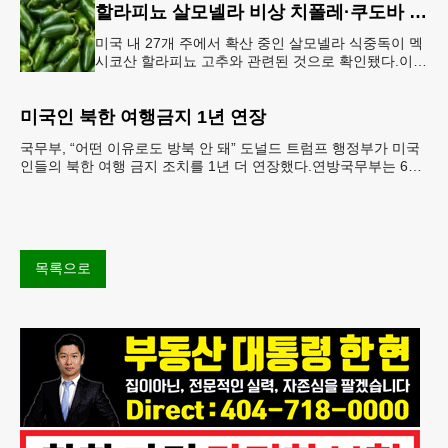
할라피뇨 살모넬라 비상 치폴레·쿠도바 긴급 회수
미국 내 27개 주에서 확산 중인 살모넬라 식중독이 멕
시코산 할라피뇨 고추와 관련된 것으로 확인됐다.이에
따라 멕시코 음식 체인인 치폴레와 쿠도바가 해당 식
재료를 전면 회수했다.연
미국인 북한 여행금지 1년 연장
국무부, “어떤 이유로도 방북 안 돼” 도널드 트럼프 행정부가 미국
인들의 북한 여행 금지 조치를 1년 더 연장했다.연방국무부는 6일
“북한 내 체포와 구금 위험으로부터 미국민의 안
목록으로