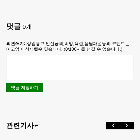
댓글
0
개
의견쓰기::
상업광고,인신공격,비방,욕설,음담패설등의 코멘트는
예고없이 삭제될수 있습니다. (
0
/100자를 넘길 수 없습니다.)
댓글 저장하기
관련기사