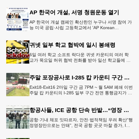
생들의 안전을 위협하는 스쿨버스 추월 차량을 상대로
강력한 단속에 나선다.홀
AP 한국어 개설, 서명 청원운동 열기
AP 한국어 개설 캠페인 확산한인 누구나 서명 참여 가
능 미국 공립·사립 고등학교에서 'AP Korean
Language and Culture(한국어 및 한국문화 AP 과목)'
개
귀넷 일부 학교 협박에 일시 봉쇄령
6일 여러 학교 소프트 락다운 귀넷 카운티의 여러 학
교가 목요일 허위 협박 전화를 받아 일선 학교들에 일
시적인 봉쇄령이 내려졌다고 교육구 측이 밝혔다.학부
모들에게 발송된 서한에서
주말 포장공사로 I-285 캅 카운티 구간 통행금지
Exit18-Exit16 2마일 구간 금 7PM ~ 월 5AM 폐쇄 이번
주말 캅 카운티의 I-285 일부 구간 전면 통행금지가 시
행된다. 18번 출구인 페이스 페리 로드에서 16
항공사들, ICE 공항 단속 반발…“영장 없인 협조 불가”
공항·기내 체포 잇따르자, 안전·법적책임 우려 확산“행
정영장만으로는 안돼”, 전국 공항 곳곳 마찰 증가, ICE
는 공항 단속 확대 방침 연방 이민세관단속국 요원들
이 뉴욕 JKF 케