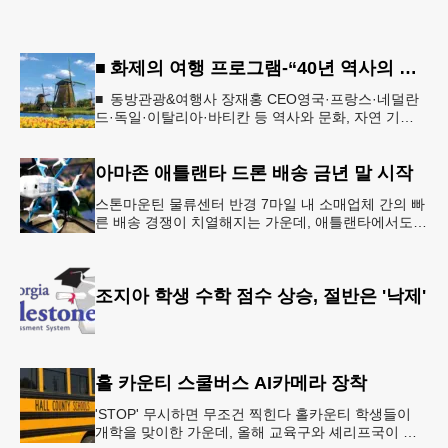
■ 화제의 여행 프로그램-“40년 역사의 신뢰… 서유럽 8개국 13일 대장정”
■ 동방관광&여행사 장재홍 CEO영국·프랑스·네덜란
드·독일·이탈리아·바티칸 등 역사와 문화, 자연 기
행…‘감동과 치유의 대장정’ 10월 6일 출발, 호텔·버스
·식사 일정‘
아마존 애틀랜타 드론 배송 금년 말 시작
스톤마운틴 물류센터 반경 7마일 내 소매업체 간의 빠
른 배송 경쟁이 치열해지는 가운데, 애틀랜타에서도
조만간 아마존의 택배가 하늘을 날아 배송될 예정이
다.아마존은 올해 말 조지아주
조지아 학생 수학 점수 상승, 절반은 '낙제'
홀 카운티 스쿨버스 AI카메라 장착
'STOP' 무시하면 무조건 찍힌다 홀카운티 학생들이
개학을 맞이한 가운데, 올해 교육구와 셰리프국이 학