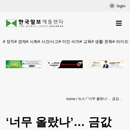
login
#
정치
#
경제
#
사회
#
사건/사고
#
이민·비자
#
교육
#
생활·문화
#
라이프
뉴스
‘너무 올랐나’… 금값 하루 5%대 급락
home
‘너무 올랐나’… 금값