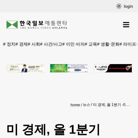
login
#
정치
#
경제
#
사회
#
사건/사고
#
이민·비자
#
교육
#
생활·문화
#
라이프
뉴스
미 경제, 올 1분기 -0.5% 역성장 ‘충격’
home
미 경제, 올 1분기