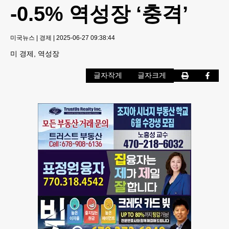
-0.5% 역성장 ‘충격’
미국뉴스
|
경제
|
2025-06-27 09:38:44
미 경제, 역성장
글자작게
글자크게