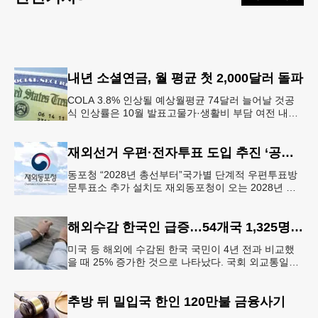
내년 소셜연금, 월 평균 첫 2,000달러 돌파
COLA 3.8% 인상될 예상월평균 74달러 늘어날 것공
식 인상률은 10월 발표고물가·생활비 부담 여전 내년
소셜 시큐리티(사회보장연금) 생활비 조정(COLA)이
3.8%에 이를
재외선거 우편·전자투표 도입 추진 ‘공식화’
동포청 “2028년 총선부터”국가별 단계적 우편투표방
문투표소 추가 설치도 재외동포청이 오는 2028년 재
외선거부터 우편투표와 전자투표 도입해 재외국민의
참정권 행사를 확대 보장하는
해외수감 한국인 급증…54개국 1,325명 25%↑
미국 등 해외에 수감된 한국 국민이 4년 전과 비교했
을 때 25% 증가한 것으로 나타났다. 국회 외교통일위
원회 소속 더불어민주당 김준환 의원이 외교부로부터
제출받은 자료에 따르면
추방 뒤 밀입국 한인 120만불 금융사기