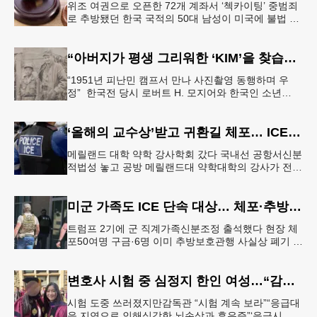
위조 여권으로 오픈한 72개 계좌서 ‘첵카이팅’ 중범죄
로 추방됐던 한국 국적의 50대 남성이 미국에 불법 재
입국한 뒤 가짜 여권으로 다수의 은행 계좌를 개설하
고 100만 달러가 넘
“아버지가 평생 그리워한 ‘KIM’을 찾습니다” 한국전 종군기자의 ‘마지막 소원’
“1951년 피난민 캠프서 만나 사진촬영 동행하며 우
정” 한국전 당시 로버트 H. 모지어와 한국인 소년
KIM. [국가보훈부] 6·25 한국전쟁 당시 미국 종군기자
로 참전했던
‘올해의 교수상’받고 귀환길 체포… ICE 구금 파문
메릴랜드 대학 약학 강사학회 갔다 국내선 공항서신분
적법성 놓고 공방 메릴랜드대 약학대학의 강사가 전국
학회에서 ‘올해의 교수상’을 수상한 뒤 귀환길 공항에
서 연방 이민세관단속국(
미군 가족도 ICE 단속 대상… 체포·추방 속출
트럼프 2기에 군 직계가족신분조정 출석했다 현장 체
포50여명 구금·6명 이미 추방보호관행 사실상 폐기 수
순군 전력·사기저하 우려 고조 도널드 트럼프 행정부
가 대규모 불법체류자 추방
변호사 시험 중 심정지 한인 여성…“감독 부실” 소송
시험 도중 쓰러졌지만감독관 “시험 계속 보라”“응급대
응 지연으로 인해심각한 뇌손상과 후유증”‘응급시 시