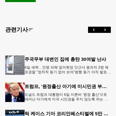
관련기사
주국무부 대변인 집에 총탄 30여발 난사
6일 새벽…인명 피해 없어현장 인근서 용의자 2명 체
포경찰 “정치적 동기 없어 보여”범행 동기 아직 발표
안 돼 조지아 국무장관 대변인이자 공보국장 자택에
최소 30발의 총격이
트럼프, '원정출산 아기에 미시민권 부여 금지' 행정명령 서명
도널드 트럼프 대통령이 6일 이른바 '원정 출산'으로
태어난 아기에게 미국 시민권을 주지 않도록 하는 행
정명령에 서명했다.트럼프 대통령은 이날 백악관에서
서명식을 열고 이같은 내용
릭 케이스 기아 코리안페스티벌에 5만 달러 후원