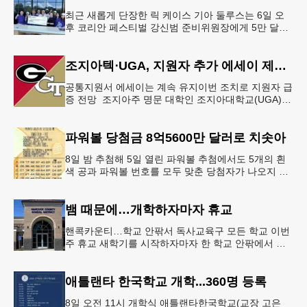
최근 새롭게 단장한 릭 케이스 기아 둘루스는 6일 오
후 코리안 페스티벌 강신범 준비위원장에게 5만 달러
를 현금으로 후원했다. 릭 케이스 기아 관계자는 딜러
샵에 언제든 한인들의 방문
조지아텍⋅UGA, 지원자 추가 에세이 제출 폐지
공통지원서 에세이는 계속 유지이번 조치로 지원자 급
증 전망 조지아주 명문 대학인 조지아대학교(UGA)와
조지아텍(GT)에 지원하는 고등학교 12학년 학생들의
입시 부담이 한층 줄
파워볼 당첨금 8억5600만 달러로 치솟아
8일 밤 추첨해 5일 열린 파워볼 추첨에서도 5개의 흰
색 공과 파워볼 번호를 모두 맞춘 당첨자가 나오지 않
으면서 행운의 주인공은 다음 기회로 미뤄지게 됐다.
이에 따라 이번 주 토요
뱀 때문에…개학하자마자 휴교
핸콕카운티…학교 안팎서 독사교육구 모든 학교 이번
주 휴교 새학기를 시작하자마자 한 학교 안팎에서 잇
따라 뱀들이 출몰해 교육구 모든 학교가 휴교에 들어
가는 일이 벌어졌다.6일 WS
애틀랜타 한국학교 개학...360명 등록
8일 오전 11시 개학식 애틀랜타한국학교(교장 고은