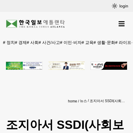
login
#
정치
#
경제
#
사회
#
사건/사고
#
이민·비자
#
교육
#
생활·문화
#
라이프
뉴스
조지아서 SSDI(사회보장 장애보험) 신청하기 '부지하세월'
home
조지아서 SSDI(사회보