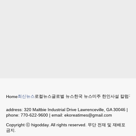
최신뉴스
로컬뉴스
글로벌 뉴스
한국 뉴스
미주 한인
사설 칼럼
구인
Home
address:
320 Maltbie Industrial Drive Lawrenceville, GA 30046
|
phone:
770-622-9600
| email:
ekoreatimes@gmail.com
Copyright ⓒ higodday. All rights reserved. 무단 전재 및 재배포
금지.