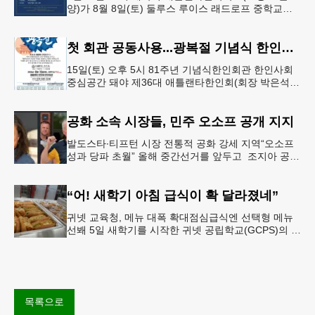
양)가 8월 8일(토) 둘루스 루이스 래드로프 중학교에
서 26-27학년도 새 학기를 시작한다. 개학식은 당일
오전 11시 학교 카
첫 회관 공동사용...광복절 기념식 한인회관서
15일(토) 오후 5시 81주년 기념식한인회관 한인사회
중심공간 돼야 제36대 애틀랜타한인회(회장 박은석·
이사장 강신범)는 제81주년 광복절 기념식을 오는 15
일(토) 오후 5시
공화 소속 시장들, 민주 오소프 공개 지지
발도스타∙티프턴 시장 전통적 공화 강세 지역“오소프
성과 당파 초월” 올해 중간선거를 앞두고 조지아 공화
당 소속 두 명의 시장이 민주당 존 오스프 연방상원의
원 지지를 선언했다.
“어! 새학기 아침 급식이 확 달라졌네”
귀넷 교육청, 메뉴 대폭 확대점심급식엔 선택형 메뉴
선봬 5일 새학기를 시작한 귀넷 공립학교(GCPS)의 급
식 메뉴가 한층 다양해졌다.GCPS 학교영양프로그램
에 따르면 특히 아침
목록으로