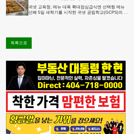
귀넷 교육청, 메뉴 대폭 확대점심급식엔 선택형 메뉴
선봬 5일 새학기를 시작한 귀넷 공립학교(GCPS)의 급
식 메뉴가 한층 다양해졌다.GCPS 학교영양프로그램
에 따르면 특히 아침
목록으로