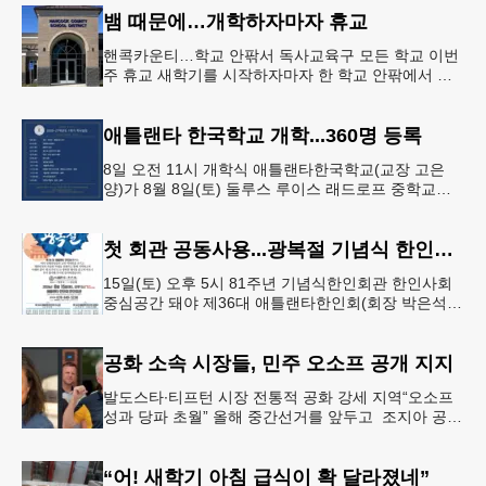
뱀 때문에…개학하자마자 휴교
핸콕카운티…학교 안팎서 독사교육구 모든 학교 이번
주 휴교 새학기를 시작하자마자 한 학교 안팎에서 잇
따라 뱀들이 출몰해 교육구 모든 학교가 휴교에 들어
가는 일이 벌어졌다.6일 WS
애틀랜타 한국학교 개학...360명 등록
8일 오전 11시 개학식 애틀랜타한국학교(교장 고은
양)가 8월 8일(토) 둘루스 루이스 래드로프 중학교에
서 26-27학년도 새 학기를 시작한다. 개학식은 당일
오전 11시 학교 카
첫 회관 공동사용...광복절 기념식 한인회관서
15일(토) 오후 5시 81주년 기념식한인회관 한인사회
중심공간 돼야 제36대 애틀랜타한인회(회장 박은석·
이사장 강신범)는 제81주년 광복절 기념식을 오는 15
일(토) 오후 5시
공화 소속 시장들, 민주 오소프 공개 지지
발도스타∙티프턴 시장 전통적 공화 강세 지역“오소프
성과 당파 초월” 올해 중간선거를 앞두고 조지아 공화
당 소속 두 명의 시장이 민주당 존 오스프 연방상원의
원 지지를 선언했다.
“어! 새학기 아침 급식이 확 달라졌네”