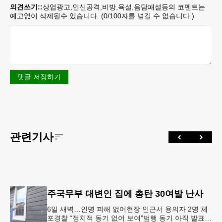
의견쓰기::
상업광고,인신공격,비방,욕설,음담패설등의 코멘트는
예고없이 삭제될수 있습니다. (
0
/100자를 넘길 수 없습니다.)
댓글 저장하기
관련기사
주국무부 대변인 집에 총탄 30여발 난사
6일 새벽…인명 피해 없어현장 인근서 용의자 2명 체
포경찰 “정치적 동기 없어 보여”범행 동기 아직 발표