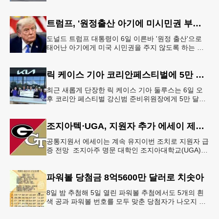
안 돼 조지아 국무장관 대변인이자 공보국장 자택에
최소 30발의 총격이
트럼프, '원정출산 아기에 미시민권 부여 금지' 행정명령 서명
도널드 트럼프 대통령이 6일 이른바 '원정 출산'으로
태어난 아기에게 미국 시민권을 주지 않도록 하는 행
정명령에 서명했다.트럼프 대통령은 이날 백악관에서
서명식을 열고 이같은 내용
릭 케이스 기아 코리안페스티벌에 5만 달러 후원
최근 새롭게 단장한 릭 케이스 기아 둘루스는 6일 오
후 코리안 페스티벌 강신범 준비위원장에게 5만 달러
를 현금으로 후원했다. 릭 케이스 기아 관계자는 딜러
샵에 언제든 한인들의 방문
조지아텍⋅UGA, 지원자 추가 에세이 제출 폐지
공통지원서 에세이는 계속 유지이번 조치로 지원자 급
증 전망 조지아주 명문 대학인 조지아대학교(UGA)와
조지아텍(GT)에 지원하는 고등학교 12학년 학생들의
입시 부담이 한층 줄
파워볼 당첨금 8억5600만 달러로 치솟아
8일 밤 추첨해 5일 열린 파워볼 추첨에서도 5개의 흰
색 공과 파워볼 번호를 모두 맞춘 당첨자가 나오지 않
으면서 행운의 주인공은 다음 기회로 미뤄지게 됐다.
이에 따라 이번 주 토요