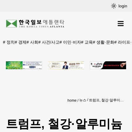
login
#
정치
#
경제
#
사회
#
사건/사고
#
이민·비자
#
교육
#
생활·문화
#
라이프
뉴스
트럼프, 철강·알루미늄 25% 관세 발표…"반도체·차도 검토"
home
트럼프, 철강·알루미늄