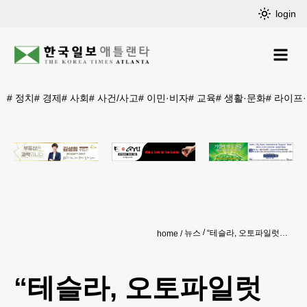
login
#
정치
#
경제
#
사회
#
사건/사고
#
이민·비자
#
교육
#
생활·문화
#
라이프
뉴스
“테슬라, 오토파일럿 안전성 과장”
home
“테슬라, 오토파일럿