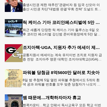
출생시민권 제한 재추진“관광비자 등 입국 산모아 이
출산 시민권 차단”대법원 판결‘우회 전략’ 도널드 트럼
프 대통령이 6일 이른바 ‘원정 출산(birth tourism)’으로
태어
릭 케이스 기아 코리안페스티벌에 5만 달러 후원
최근 새롭게 단장한 릭 케이스 기아 둘루스는 6일 오
후 코리안 페스티벌 강신범 준비위원장에게 5만 달러
를 현금으로 후원했다. 릭 케이스 기아 관계자는 딜러
샵에 언제든 한인들의 방문
조지아텍⋅UGA, 지원자 추가 에세이 제출 폐지
공통지원서 에세이는 계속 유지이번 조치로 지원자 급
증 전망 조지아주 명문 대학인 조지아대학교(UGA)와
조지아텍(GT)에 지원하는 고등학교 12학년 학생들의
입시 부담이 한층 줄
파워볼 당첨금 8억5600만 달러로 치솟아
8일 밤 추첨해 5일 열린 파워볼 추첨에서도 5개의 흰
색 공과 파워볼 번호를 모두 맞춘 당첨자가 나오지 않
으면서 행운의 주인공은 다음 기회로 미뤄지게 됐다.
이에 따라 이번 주 토요
뱀 때문에…개학하자마자 휴교
핸콕카운티…학교 안팎서 독사교육구 모든 학교 이번