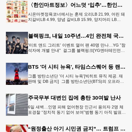
〈한인마트정보〉어느덧 ‘입추’…한인마트 먹거리로 가족 입맛 챙기기
시온마켓정육코너에서는 훈제 오리LB 21.99, 어린 돼
지갈비LB 4.99, 양념 갈비LB 15.99, 양지머리 LB
14.99, 냉장 영계LB 2.69, 생삼겹살 수육용LB 8.
블랙핑크, 내일 10주년…4인 완전체 국중박서 팬 행사
'미트 앤드 그리트' 이벤트 열어 팬 40명 만나…YG "참
석자에 개별 안내" 걸그룹 블랙핑크[YG엔터테인먼트
제공. 재판매 및 DB 금지] 그룹 블랙핑크가 데뷔 10주
년 기념일
BTS '더 시티 뉴욕', 타임스스퀘어 등 랜드마크 빛냈다
그룹 방탄소년단 '더 시티 뉴욕'[빅히트 뮤직 제공. 재
판매 및 DB 금지] 그룹 방탄소년단(BTS)의 오프라인
팬 이벤트 'BTS 더 시티 아리랑 - 뉴욕'(이하 '더 시티
뉴
주국무부 대변인 집에 총탄 30여발 난사
6일 새벽…인명 피해 없어현장 인근서 용의자 2명 체
포경찰 “정치적 동기 없어 보여”범행 동기 아직 발표
안 돼 조지아 국무장관 대변인이자 공보국장 자택에
최소 30발의 총격이
“원정출산 아기 시민권 금지”… 트럼프 행정명령 서명