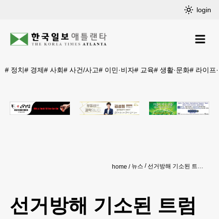
login
#
정치
#
경제
#
사회
#
사건/사고
#
이민·비자
#
교육
#
생활·문화
#
라이프
뉴스
선거방해 기소된 트럼프, 검사장과 특검 '부적절한 관계' 주장
home
선거방해 기소된 트럼