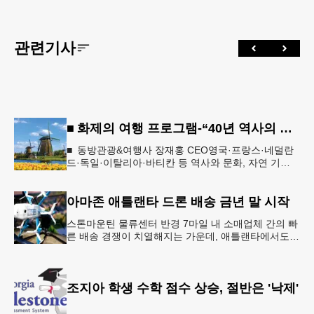
관련기사
■ 화제의 여행 프로그램-“40년 역사의 신뢰… 서유럽 8개국 13일 대장정”
■ 동방관광&여행사 장재홍 CEO영국·프랑스·네덜란
드·독일·이탈리아·바티칸 등 역사와 문화, 자연 기
행…‘감동과 치유의 대장정’ 10월 6일 출발, 호텔·버스
·식사 일정‘
아마존 애틀랜타 드론 배송 금년 말 시작
스톤마운틴 물류센터 반경 7마일 내 소매업체 간의 빠
른 배송 경쟁이 치열해지는 가운데, 애틀랜타에서도
조만간 아마존의 택배가 하늘을 날아 배송될 예정이
다.아마존은 올해 말 조지아주
조지아 학생 수학 점수 상승, 절반은 '낙제'