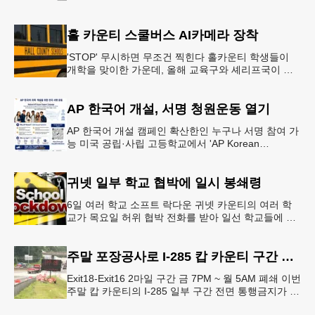
홀 카운티 스쿨버스 AI카메라 장착
'STOP' 무시하면 무조건 찍힌다 홀카운티 학생들이
개학을 맞이한 가운데, 올해 교육구와 셰리프국이 학
생들의 안전을 위협하는 스쿨버스 추월 차량을 상대로
강력한 단속에 나선다.홀
AP 한국어 개설, 서명 청원운동 열기
AP 한국어 개설 캠페인 확산한인 누구나 서명 참여 가
능 미국 공립·사립 고등학교에서 'AP Korean
Language and Culture(한국어 및 한국문화 AP 과목)'
개
귀넷 일부 학교 협박에 일시 봉쇄령
6일 여러 학교 소프트 락다운 귀넷 카운티의 여러 학
교가 목요일 허위 협박 전화를 받아 일선 학교들에 일
시적인 봉쇄령이 내려졌다고 교육구 측이 밝혔다.학부
모들에게 발송된 서한에서
주말 포장공사로 I-285 캅 카운티 구간 통행금지
Exit18-Exit16 2마일 구간 금 7PM ~ 월 5AM 폐쇄 이번
주말 캅 카운티의 I-285 일부 구간 전면 통행금지가 시
행된다. 18번 출구인 페이스 페리 로드에서 16