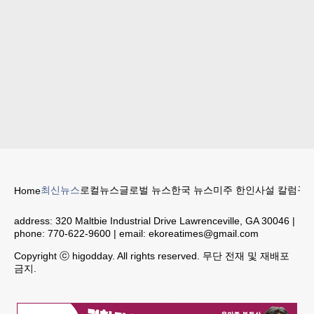
최신뉴스
로컬뉴스
글로벌 뉴스
한국 뉴스
미주 한인
사설 칼럼
구인
Home
address:
320 Maltbie Industrial Drive Lawrenceville, GA 30046
|
phone:
770-622-9600
| email:
ekoreatimes@gmail.com
Copyright ⓒ higodday. All rights reserved. 무단 전재 및 재배포
금지.