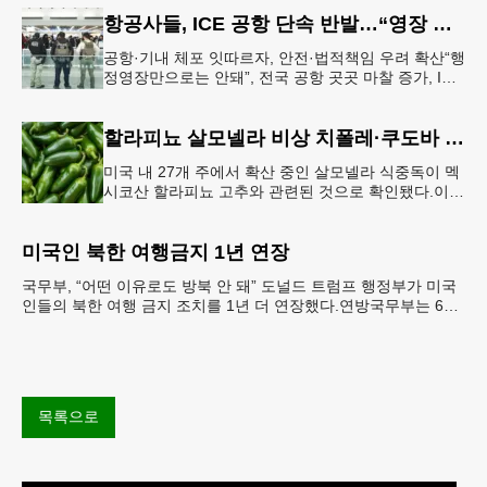
항공사들, ICE 공항 단속 반발…“영장 없인 협조 불가”
공항·기내 체포 잇따르자, 안전·법적책임 우려 확산“행
정영장만으로는 안돼”, 전국 공항 곳곳 마찰 증가, ICE
는 공항 단속 확대 방침 연방 이민세관단속국 요원들
이 뉴욕 JKF 케
할라피뇨 살모넬라 비상 치폴레·쿠도바 긴급 회수
미국 내 27개 주에서 확산 중인 살모넬라 식중독이 멕
시코산 할라피뇨 고추와 관련된 것으로 확인됐다.이에
따라 멕시코 음식 체인인 치폴레와 쿠도바가 해당 식
재료를 전면 회수했다.연
미국인 북한 여행금지 1년 연장
국무부, “어떤 이유로도 방북 안 돼” 도널드 트럼프 행정부가 미국
인들의 북한 여행 금지 조치를 1년 더 연장했다.연방국무부는 6일
“북한 내 체포와 구금 위험으로부터 미국민의 안
목록으로