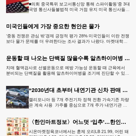
■의회 중국특위 보고서통신망 통해 스파이활동‘중 3대
국영 통신사들불법적 미국 거점 유지 미국 통신사들이
시스템을 데이터센터 및 관련 인프라에 연결하는 과정
에서 2년 전 중국 해킹
미국인들에게 가장 중요한 현안은 물가
‘중동 전쟁은 관심 밖’경제 긍정적 평가 28% 미국인들이 이란 전쟁
보다 물가 문제를 더 우려한다는 조사 결과가 나왔다. 마켓대학교
로스쿨은 지난달 22∼29일 성인 1,076명을
운동할 때 나오는 단백질 많을수록 알츠하이머병 단백질 감소
치매 혈액검사로 선별운동으로 예방 가능성 운동할 때 근육에서
분비되는 단백질을 활용해 알츠하이머병을 조기에 진단할 수 있는
길이 열렸다. 혈액 속 단백질 ‘아이리신’ 농도가 알츠하
“2030년대 초부터 내연기관 신차 판매 사실상 종료”
캘리포니아 등 7개 주전기차 정책 전환 가속기존 차량
은 계속 사용 가주를 중심으로 7개 주가 내연기관 대
신 전기차 판매로 전환하는 정책을 도입하면서 자동차
시장에 대 전환기가 오
〈한인마트정보〉어느덧 ‘입추’…한인마트 먹거리로 가족 입맛 챙기기
시온마켓정육코너에서는 훈제 오리LB 21.99, 어린 돼