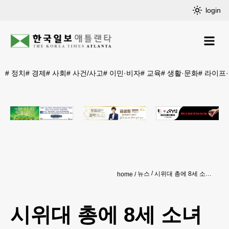
login
#
정치
#
경제
#
사회
#
사건/사고
#
이민·비자
#
교육
#
생활·문화
#
라이프
뉴스
시위대 총에 8세 소녀 사망..시위대 강제 해산
home
시위대 총에 8세 소녀