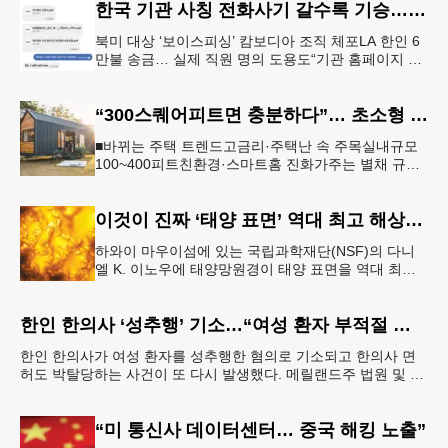
한국 기관 사칭 전화사기 갈수록 기승… 한인 123억 피해
북미 대상 ‘보이스피싱’ 캄보디아 조직 체포LA 한인 6
만불 송금… 실제 직원 명의 도용도“기관 홈페이지 접
속·송금 요청은 100% 사기” 피해자가 검사를 사칭한
남성과 주고 받
“300스퀘어피트면 충분하다”… 초소형 주택 열풍
■바뀌는 주택 트렌드고금리·주택난 속 주목실내규모
100~400피트친환경·스마트홈 진화가주는 별채 규제
완화 주택 다운사이징 열풍에 타이니 하우스 인기도
늘고 있다. [로이터]
이것이 진짜 ‘태양 표면’ 역대 최고 해상도 촬영
하와이 마우이섬에 있는 국립과학재단(NSF)의 다니
엘 K. 이노우에 태양망원경이 태양 표면을 역대 최고
해상도로 촬영하는 데 성공했다. 이같은 첨단 원격 촬
영은 마치 70마일 떨어
한인 한의사 ‘성추행’ 기소…“여성 환자 부적절 접촉”
한인 한의사가 여성 환자를 성추행한 혐의로 기소되고 한의사 면
허도 박탈당하는 사건이 또 다시 발생했다. 메릴랜드주 법원 및 메
릴랜드주 보건부에 따르면 엘리콧시티에 거주하는 한인 최
“미 통신사 데이터센터… 중국 해킹 노출”