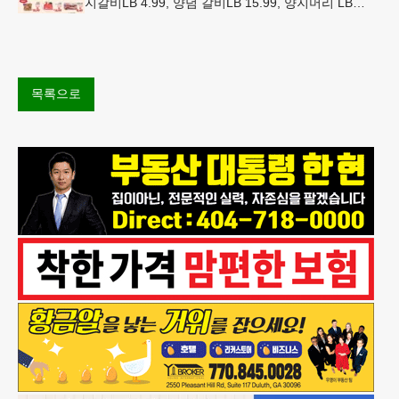
지갈비LB 4.99, 양념 갈비LB 15.99, 양지머리 LB
14.99, 냉장 영계LB 2.69, 생삼겹살 수육용LB 8.
목록으로