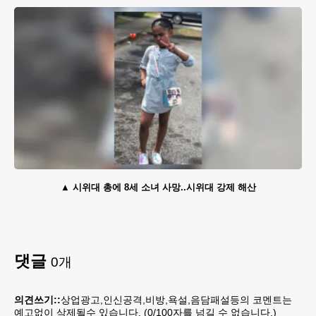
시위대 총에 8세 소녀 사망..시위대 강제 해산
댓글
0
개
의견쓰기::
상업광고,인신공격,비방,욕설,음담패설등의 코멘트는
예고없이 삭제될수 있습니다. (
0
/100자를 넘길 수 없습니다.)