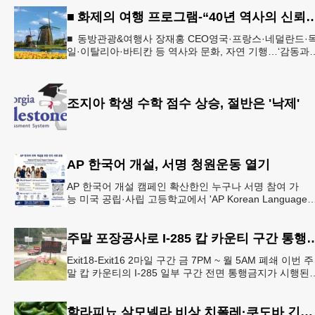
■ 화제의 여행 프로그램-“40년 역사의 신뢰… 서유럽 
■ 동방관광&여행사 장재홍 CEO영국·프랑스·네덜란드·
일·이탈리아·바티칸 등 역사와 문화, 자연 기행…‘감동과
치유의 대장정’ 10월 6일 출발, 호텔·버스·식사 일정‘
조지아 학생 수학 점수 상승, 절반은 '낙제'
AP 한국어 개설, 서명 청원운동 열기
AP 한국어 개설 캠페인 확산한인 누구나 서명 참여 가
능 미국 공립·사립 고등학교에서 'AP Korean Language
and Culture(한국어 및 한국문화 AP 과목)' 개
주말 포장공사로 I-285 캅 카
Exit18-Exit16 2마일 구간 금 7PM ~ 월 5AM 폐쇄 이번 주
말 캅 카운티의 I-285 일부 구간 전면 통행금지가 시행된
다. 18번 출구인 페이스 페리 로드에서 16
할라피뇨 살모넬라 비상 치폴레·쿠도바 긴급 회수