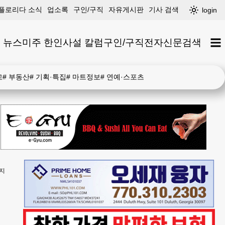
플로리다 소식
업소록
구인/구직
자유게시판
기사 검색
login
 뉴스
미주 한인
사설 칼럼
구인/구직
전자신문
검색
고
#
부동산
#
기획·특집
#
마트정보
#
연예·스포츠
공지