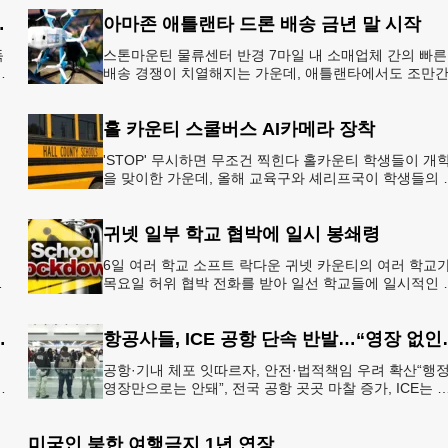
8개국 13일 대장정”
아마존 애틀랜타 드론 배송 금년 말 시작
독
스톤마운틴 물류센터 반경 7마일 내 소매업체 간의 빠른
배송 경쟁이 치열해지는 가운데, 애틀랜타에서도 조만
아마존의 택배가 하늘을 날아 배송될 예정이다.아마존
올해 말 조지아주
홀 카운티 스쿨버스 AI카메라 장착
'STOP' 무시하면 무조건 찍힌다 홀카운티 학생들이 개
을 맞이한 가운데, 올해 교육구와 셰리프국이 학생들의 
전을 위협하는 스쿨버스 추월 차량을 상대로 강력한 단
에 나선다.홀
귀넷 일부 학교 협박에 일시 봉쇄령
6일 여러 학교 소프트 락다운 귀넷 카운티의 여러 학교
목요일 허위 협박 전화를 받아 일선 학교들에 일시적인 
쇄령이 내려졌다고 교육구 측이 밝혔다.학부모들에게 
된 서한에서
운티 구간 통행금지
항공사들, ICE 
공항·기내 체포 잇따르자, 안전·법적책임 우려 확산“행
영장만으로는 안돼”, 전국 공항 곳곳 마찰 증가, ICE는 
항 단속 확대 방침 연방 이민세관단속국 요원들이 뉴욕
JKF 케
미국인 북한 여행금지 1년 연장