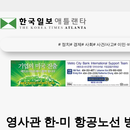
#
정치
#
경제
#
사회
#
사건/사고
#
이민·
영사관 한-미 항공노선 