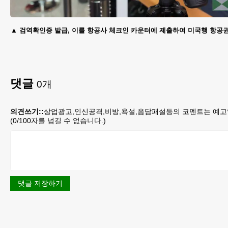
검역확인증 발급, 이를 항공사 체크인 카운터에 제출하여 미국행 항공권
댓글
0
개
의견쓰기::
상업광고,인신공격,비방,욕설,음담패설등의 코멘트는 예고
(
0
/100자를 넘길 수 없습니다.)
댓글 저장하기