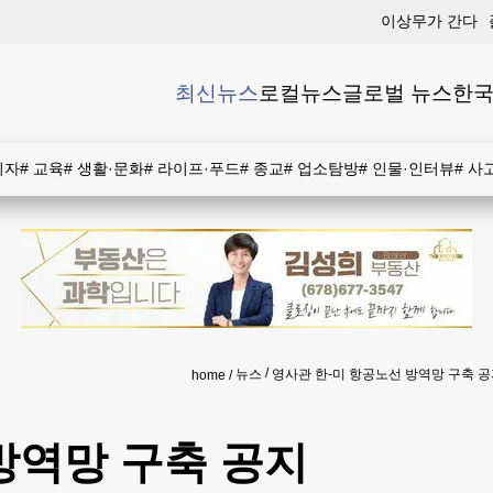
이상무가 간다
최신뉴스
로컬뉴스
글로벌 뉴스
한국
비자
#
교육
#
생활·문화
#
라이프·푸드
#
종교
#
업소탐방
#
인물·인터뷰
#
사
뉴스
영사관 한-미 항공노선 방역망 구축 
home
방역망 구축 공지