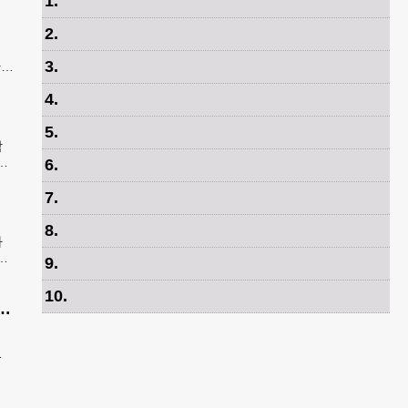
1
.
2
.
3
.
간
은
4
.
5
.
학
안
6
.
속
7
.
8
.
가
봉
9
.
발송
10
.
공항 단속 반발…“영장 없인 협조 불가”
정
공