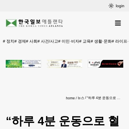
login
#
정치
#
경제
#
사회
#
사건/사고
#
이민·비자
#
교육
#
생활·문화
#
라이프
뉴스
“하루 4분 운동으로 혈당 잡는다”…‘스낵 운동’ 주목
home
“하루 4분 운동으로 혈