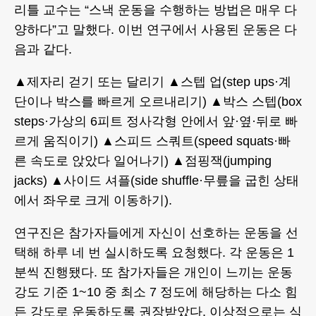
리틀 교수는 “스낵 운동을 수행하는 방법은 매우 다
양하다”고 말했다. 이번 연구에서 사용된 운동은 다
음과 같다.
▲제자리 걷기 또는 달리기 ▲스텝 업(step ups·계
단이나 박스를 빠르게 오르내리기) ▲박스 스텝(box
steps·가상의 6피트 정사각형 안에서 앞·옆·뒤로 빠
르게 움직이기) ▲스피드 스쿼트(speed squats·빠
른 속도로 앉았다 일어나기) ▲점핑잭(jumping
jacks) ▲사이드 셔플(side shuffle·무릎을 굽힌 상태
에서 좌우로 크게 이동하기).
연구진은 참가자들에게 자신이 선호하는 운동을 선
택해 하루 네 번 실시하도록 요청했다. 각 운동은 1
분씩 진행됐다. 또 참가자들은 개인이 느끼는 운동
강도 기준 1~10 중 최소 7 정도에 해당하는 다소 힘
든 강도로 운동하도록 권장받았다. 이상적으로는 식