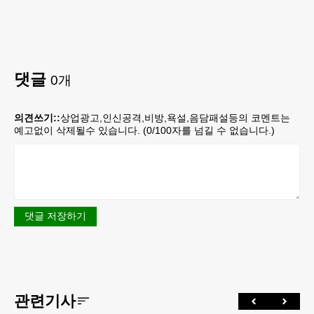
댓글
0
개
의견쓰기::
상업광고,인신공격,비방,욕설,음담패설등의 코멘트는
예고없이 삭제될수 있습니다. (
0
/100자를 넘길 수 없습니다.)
댓글 저장하기
관련기사