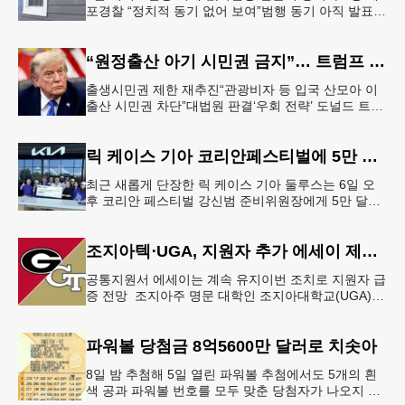
포경찰 “정치적 동기 없어 보여”범행 동기 아직 발표
안 돼 조지아 국무장관 대변인이자 공보국장 자택에
최소 30발의 총격이
“원정출산 아기 시민권 금지”… 트럼프 행정명령 서명
출생시민권 제한 재추진“관광비자 등 입국 산모아 이
출산 시민권 차단”대법원 판결‘우회 전략’ 도널드 트럼
프 대통령이 6일 이른바 ‘원정 출산(birth tourism)’으로
태어
릭 케이스 기아 코리안페스티벌에 5만 달러 후원
최근 새롭게 단장한 릭 케이스 기아 둘루스는 6일 오
후 코리안 페스티벌 강신범 준비위원장에게 5만 달러
를 현금으로 후원했다. 릭 케이스 기아 관계자는 딜러
샵에 언제든 한인들의 방문
조지아텍⋅UGA, 지원자 추가 에세이 제출 폐지
공통지원서 에세이는 계속 유지이번 조치로 지원자 급
증 전망 조지아주 명문 대학인 조지아대학교(UGA)와
조지아텍(GT)에 지원하는 고등학교 12학년 학생들의
입시 부담이 한층 줄
파워볼 당첨금 8억5600만 달러로 치솟아
8일 밤 추첨해 5일 열린 파워볼 추첨에서도 5개의 흰
색 공과 파워볼 번호를 모두 맞춘 당첨자가 나오지 않