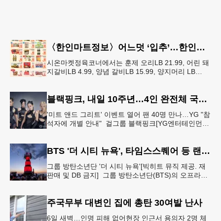
〈한인마트정보〉어느덧 ‘입추’…한인마트 먹거리로 가족 입맛 챙기기
시온마켓정육코너에서는 훈제 오리LB 21.99, 어린 돼
지갈비LB 4.99, 양념 갈비LB 15.99, 양지머리 LB
14.99, 냉장 영계LB 2.69, 생삼겹살 수육용LB 8.
블랙핑크, 내일 10주년…4인 완전체 국중박서 팬 행사
'미트 앤드 그리트' 이벤트 열어 팬 40명 만나…YG "참
석자에 개별 안내" 걸그룹 블랙핑크[YG엔터테인먼트
제공. 재판매 및 DB 금지] 그룹 블랙핑크가 데뷔 10주
년 기념일
BTS '더 시티 뉴욕', 타임스스퀘어 등 랜드마크 빛냈다
그룹 방탄소년단 '더 시티 뉴욕'[빅히트 뮤직 제공. 재
판매 및 DB 금지] 그룹 방탄소년단(BTS)의 오프라인
팬 이벤트 'BTS 더 시티 아리랑 - 뉴욕'(이하 '더 시티
뉴
주국무부 대변인 집에 총탄 30여발 난사
6일 새벽…인명 피해 없어현장 인근서 용의자 2명 체