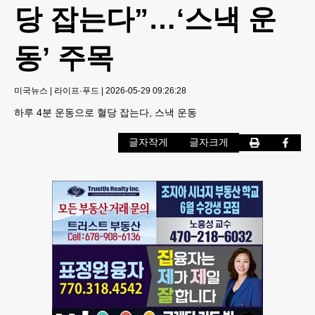
당 잡는다”…‘스낵 운
동’ 주목
미국뉴스
|
라이프·푸드
|
2026-05-29 09:26:28
하루 4분 운동으로 혈당 잡는다, 스낵 운동
글자작게
글자크게