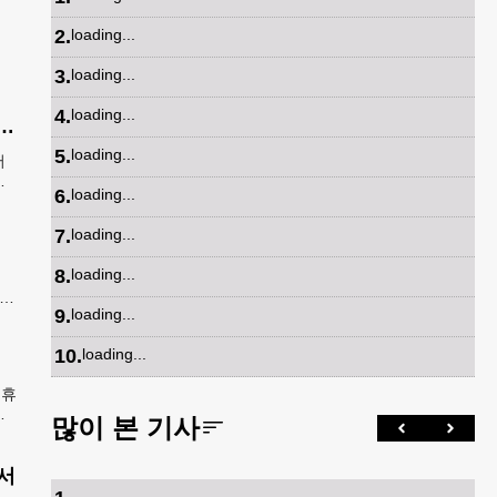
2
.
loading...
3
.
loading...
4
.
loading...
산 아기에 미시민권 부여 금지' 행정명령 서명
5
.
loading...
어
에
6
.
loading...
열고
7
.
loading...
폐지
8
.
loading...
증
지아
9
.
loading...
담
10
.
loading...
 휴
들
많이 본 기사
벌어
서