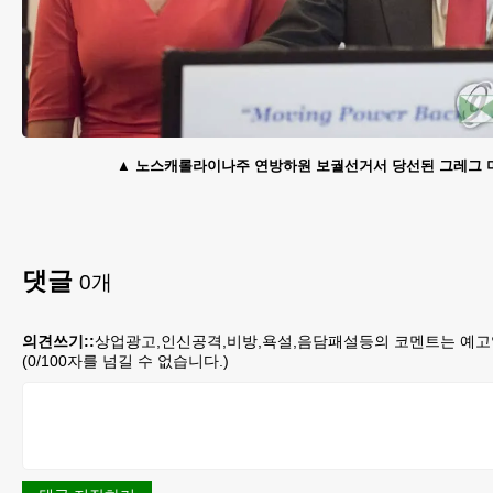
노스캐롤라이나주 연방하원 보궐선거서 당선된 그레그 머
댓글
0
개
의견쓰기::
상업광고,인신공격,비방,욕설,음담패설등의 코멘트는 예고
(
0
/100자를 넘길 수 없습니다.)