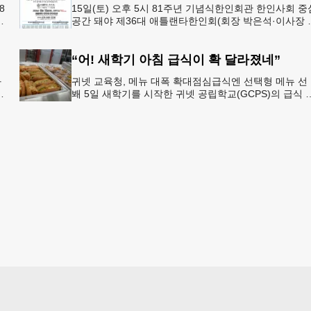
8
15일(토) 오후 5시 81주년 기념식한인회관 한인사회 중
년
공간 돼야 제36대 애틀랜타한인회(회장 박은석·이사장 
신범)는 제81주년 광복절 기념식을 오는 15일(토) 오후 
시
“어! 새학기 아침 급식이 확 달라졌네”
과
귀넷 교육청, 메뉴 대폭 확대점심급식엔 선택형 메뉴 선
봬 5일 새학기를 시작한 귀넷 공립학교(GCPS)의 급식 
선
뉴가 한층 다양해졌다.GCPS 학교영양프로그램에 따르
특히 아침