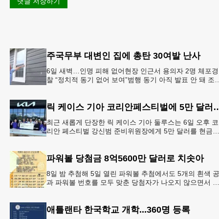
댓글 저장하기
주국무부 대변인 집에 총탄 30여발 난사
6일 새벽…인명 피해 없어현장 인근서 용의자 2명 체포경
찰 “정치적 동기 없어 보여”범행 동기 아직 발표 안 돼 조
아 국무장관 대변인이자 공보국장 자택에 최소 30발의 
격이
릭 케이스 기아 코리안페스티벌에
최근 새롭게 단장한 릭 케이스 기아 둘루스는 6일 오후 코
리안 페스티벌 강신범 준비위원장에게 5만 달러를 현금
로 후원했다. 릭 케이스 기아 관계자는 딜러샵에 언제든 
인들의 방문
파워볼 당첨금 8억5600만 달러로 치솟아
8일 밤 추첨해 5일 열린 파워볼 추첨에서도 5개의 흰색 
과 파워볼 번호를 모두 맞춘 당첨자가 나오지 않으면서 
운의 주인공은 다음 기회로 미뤄지게 됐다.이에 따라 이
주 토요
애틀랜타 한국학교 개학...360명 등록