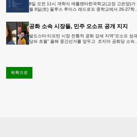
8일 오전 11시 개학식 애틀랜타한국학교(교장 고은양)가 
월 8일(토) 둘루스 루이스 래드로프 중학교에서 26-27학
도 새 학기를 시작한다. 개학식은 당일 오전 11시 학교 카
공화 소속 시장들, 민주 오소프 공개 지지
발도스타∙티프턴 시장 전통적 공화 강세 지역“오소프 성
당파 초월” 올해 중간선거를 앞두고 조지아 공화당 소속
두 명의 시장이 민주당 존 오스프 연방상원의원 지지를 
언했다.
목록으로