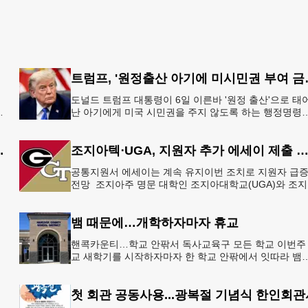
트럼프, '원정출
도널드 트럼프 대통령이 6일 이른바 '원정 출산'으로 태
지
난 아기에게 미국 시민권을 주지 않도록 하는 행정명령
총
서명했다.트럼프 대통령은 이날 백악관에서 서명식을 
이같은 내용
 5만 달러 후원
조지아텍⋅UGA, 지원자 추가 에세이 제출 
공통지원서 에세이는 계속 유지이번 조치로 지원자 급
으
전망 조지아주 명문 대학인 조지아대학교(UGA)와 조
한
텍(GT)에 지원하는 고등학교 12학년 학생들의 입시 부
이 한층 줄
뱀 때문에…개학하자마자 휴교
공
핸콕카운티…학교 안팎서 독사교육구 모든 학교 이번주
행
교 새학기를 시작하자마자 한 학교 안팎에서 잇따라 뱀
번
이 출몰해 교육구 모든 학교가 휴교에 들어가는 일이 
졌다.6일 WS
첫 회관 공동사용...광복절 기념식 한인회관