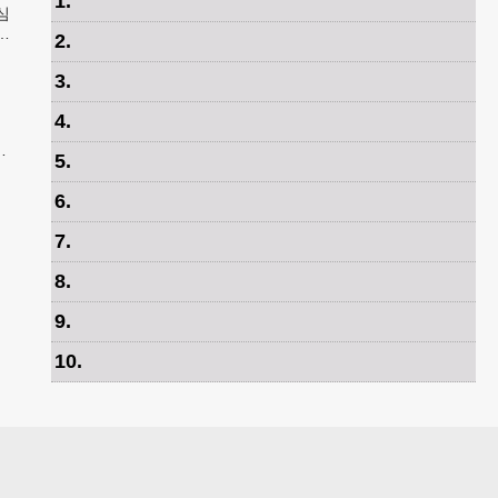
1
.
심
강
2
.
5
3
.
4
.
메
5
.
면
6
.
7
.
8
.
9
.
10
.