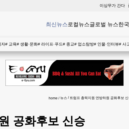
이상무가 간다
최신뉴스
로컬뉴스
글로벌 뉴스
한국
비자
#
교육
#
생활·문화
#
라이프·푸드
#
종교
#
업소탐방
#
인물·인터뷰
#
사
뉴스
트럼프 총력지원 연방하원 공화후보 신
home
원 공화후보 신승