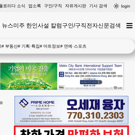
플로리다 소식
업소록
구인/구직
자유게시판
기사 검색
login
 뉴스
미주 한인
사설 칼럼
구인/구직
전자신문
검색
고
#
부동산
#
기획·특집
#
마트정보
#
연예·스포츠
승