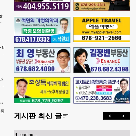
공
행
번
 8
학년
카
과
선
고 ‘K-푸드’ 해외 최대 시장 부상
제품
게시판 최신 글
,
를
1
.
loading...