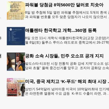
인들의 방문
파워볼 당첨금 8억5600만 달러로 치솟아
8일 밤 추첨해 5일 열린 파워볼 추첨에서도 5개의 흰색 
아
과 파워볼 번호를 모두 맞춘 당첨자가 나오지 않으면서 
운의 주인공은 다음 기회로 미뤄지게 됐다.이에 따라 이
주 토요
애틀랜타 한국학교 개학...360명 등록
휴
8일 오전 11시 개학식 애틀랜타한국학교(교장 고은양)가
월 8일(토) 둘루스 루이스 래드로프 중학교에서 26-27
어
도 새 학기를 시작한다. 개학식은 당일 오전 11시 학교 
서
공화 소속 시장들, 민주 오소프 공개 지지
심
발도스타∙티프턴 시장 전통적 공화 강세 지역“오소프 성
강
당파 초월” 올해 중간선거를 앞두고 조지아 공화당 소속
두 명의 시장이 민주당 존 오스프 연방상원의원 지지를 
언했다.
미국, 중국 제치
상반기 54억달러 넘어이중 미국이 10억달러최대 인기
은 라면한류 열풍에 수요 급등 K-푸드 수출이 라면, 과자
음료 등 제품 인기에 힘입어 올해 상반기에도 역대 최고
기록