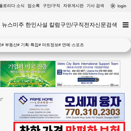
플로리다 소식
업소록
구인/구직
자유게시판
기사 검색
login
 뉴스
미주 한인
사설 칼럼
구인/구직
전자신문
검색
고
#
부동산
#
기획·특집
#
마트정보
#
연예·스포츠
지”