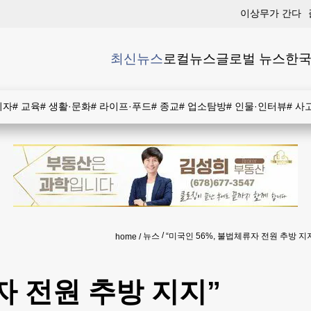
이상무가 간다
최신뉴스
로컬뉴스
글로벌 뉴스
한국
비자
#
교육
#
생활·문화
#
라이프·푸드
#
종교
#
업소탐방
#
인물·인터뷰
#
사
뉴스
“미국인 56%, 불법체류자 전원 추방 지
home
자 전원 추방 지지”