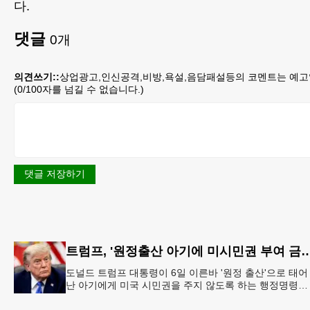
다.
댓글
0
개
의견쓰기::
상업광고,인신공격,비방,욕설,음담패설등의 코멘트는 예고
(
0
/100자를 넘길 수 없습니다.)
댓글 저장하기
트럼프, '원정출산 아기에 미시민권 부여 금
도널드 트럼프 대통령이 6일 이른바 '원정 출산'으로 태어
난 아기에게 미국 시민권을 주지 않도록 하는 행정명령에
서명했다.트럼프 대통령은 이날 백악관에서 서명식을 열