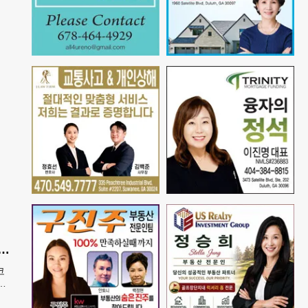
 기아 코리안페스티벌에 5만 달러 후원
코
으
 한