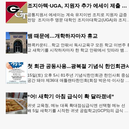
이같은 내용
조지아텍⋅UGA, 지원자 추가 에세이 제출 폐지
공통지원서 에세이는 계속 유지이번 조치로 지원자 급증
전망 조지아주 명문 대학인 조지아대학교(UGA)와 조지
텍(GT)에 지원하는 고등학교 12학년 학생들의 입시 부담
이 한층 줄
뱀 때문에…개학하자마자 휴교
핸콕카운티…학교 안팎서 독사교육구 모든 학교 이번주 
교 새학기를 시작하자마자 한 학교 안팎에서 잇따라 뱀들
이 출몰해 교육구 모든 학교가 휴교에 들어가는 일이 벌
졌다.6일 WS
첫 회관 공동사용...광복절 기념식 한인회관
15일(토) 오후 5시 81주년 기념식한인회관 한인사회 중
공간 돼야 제36대 애틀랜타한인회(회장 박은석·이사장 
신범)는 제81주년 광복절 기념식을 오는 15일(토) 오후 5
시
“어! 새학기 아침 급식이 확 달라졌네”
귀넷 교육청, 메뉴 대폭 확대점심급식엔 선택형 메뉴 선
봬 5일 새학기를 시작한 귀넷 공립학교(GCPS)의 급식 메
뉴가 한층 다양해졌다.GCPS 학교영양프로그램에 따르면
특히 아침